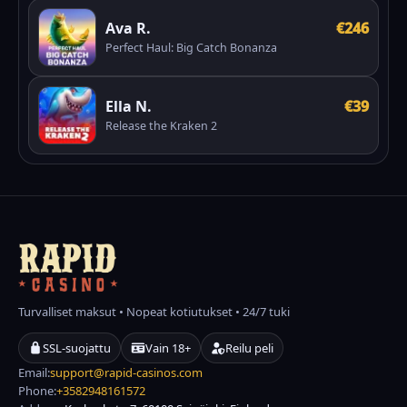
Ava R.
€246
Perfect Haul: Big Catch Bonanza
Ella N.
€39
Release the Kraken 2
Turvalliset maksut • Nopeat kotiutukset • 24/7 tuki
Suomi
SSL-suojattu
Vain 18+
Reilu peli
Svenska
Email:
support@rapid-casinos.com
Phone:
+3582948161572
English