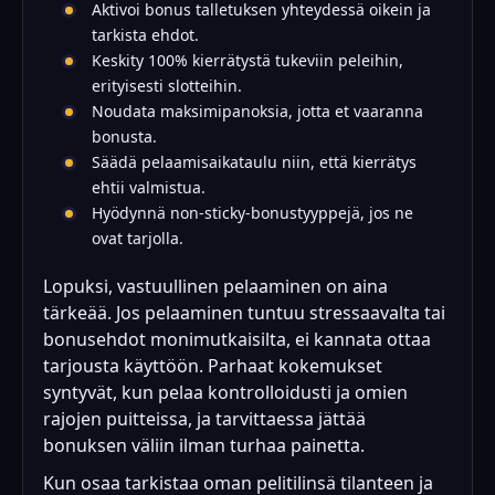
Aktivoi bonus talletuksen yhteydessä oikein ja
tarkista ehdot.
Keskity 100% kierrätystä tukeviin peleihin,
erityisesti slotteihin.
Noudata maksimipanoksia, jotta et vaaranna
bonusta.
Säädä pelaamisaikataulu niin, että kierrätys
ehtii valmistua.
Hyödynnä non-sticky-bonustyyppejä, jos ne
ovat tarjolla.
Lopuksi, vastuullinen pelaaminen on aina
tärkeää. Jos pelaaminen tuntuu stressaavalta tai
bonusehdot monimutkaisilta, ei kannata ottaa
tarjousta käyttöön. Parhaat kokemukset
syntyvät, kun pelaa kontrolloidusti ja omien
rajojen puitteissa, ja tarvittaessa jättää
bonuksen väliin ilman turhaa painetta.
Kun osaa tarkistaa oman pelitilinsä tilanteen ja