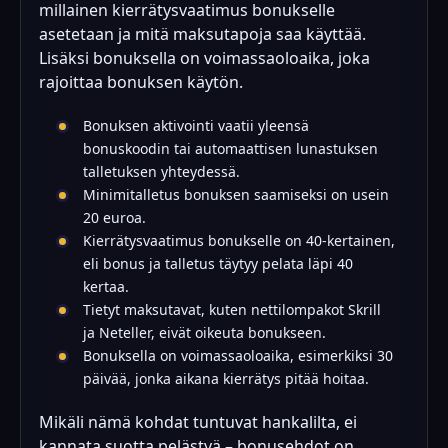
millainen kierrätysvaatimus bonukselle
asetetaan ja mitä maksutapoja saa käyttää.
Lisäksi bonuksella on voimassaoloaika, joka
rajoittaa bonuksen käytön.
Bonuksen aktivointi vaatii yleensä
bonuskoodin tai automaattisen lunastuksen
talletuksen yhteydessä.
Minimitalletus bonuksen saamiseksi on usein
20 euroa.
Kierrätysvaatimus bonukselle on 40-kertainen,
eli bonus ja talletus täytyy pelata läpi 40
kertaa.
Tietyt maksutavat, kuten nettilompakot Skrill
ja Neteller, eivät oikeuta bonukseen.
Bonuksella on voimassaoloaika, esimerkiksi 30
päivää, jonka aikana kierrätys pitää hoitaa.
Mikäli nämä kohdat tuntuvat hankalilta, ei
kannata suotta pelästyä – bonusehdot on