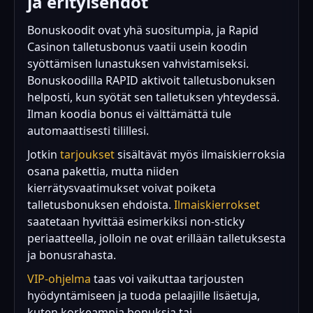
ja erityisehdot
Bonuskoodit ovat yhä suositumpia, ja Rapid
Casinon talletusbonus vaatii usein koodin
syöttämisen lunastuksen vahvistamiseksi.
Bonuskoodilla RAPID aktivoit talletusbonuksen
helposti, kun syötät sen talletuksen yhteydessä.
Ilman koodia bonus ei välttämättä tule
automaattisesti tilillesi.
Jotkin
tarjoukset
sisältävät myös ilmaiskierroksia
osana pakettia, mutta niiden
kierrätysvaatimukset voivat poiketa
talletusbonuksen ehdoista.
Ilmaiskierrokset
saatetaan hyvittää esimerkiksi non-sticky
periaatteella, jolloin ne ovat erillään talletuksesta
ja bonusrahasta.
VIP-ohjelma
taas voi vaikuttaa tarjousten
hyödyntämiseen ja tuoda pelaajille lisäetuja,
kuten korkeampia bonuksia tai