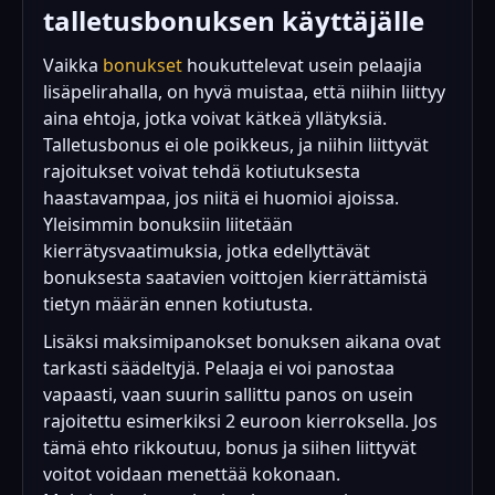
talletusbonuksen käyttäjälle
Vaikka
bonukset
houkuttelevat usein pelaajia
lisäpelirahalla, on hyvä muistaa, että niihin liittyy
aina ehtoja, jotka voivat kätkeä yllätyksiä.
Talletusbonus ei ole poikkeus, ja niihin liittyvät
rajoitukset voivat tehdä kotiutuksesta
haastavampaa, jos niitä ei huomioi ajoissa.
Yleisimmin bonuksiin liitetään
kierrätysvaatimuksia, jotka edellyttävät
bonuksesta saatavien voittojen kierrättämistä
tietyn määrän ennen kotiutusta.
Lisäksi maksimipanokset bonuksen aikana ovat
tarkasti säädeltyjä. Pelaaja ei voi panostaa
vapaasti, vaan suurin sallittu panos on usein
rajoitettu esimerkiksi 2 euroon kierroksella. Jos
tämä ehto rikkoutuu, bonus ja siihen liittyvät
voitot voidaan menettää kokonaan.