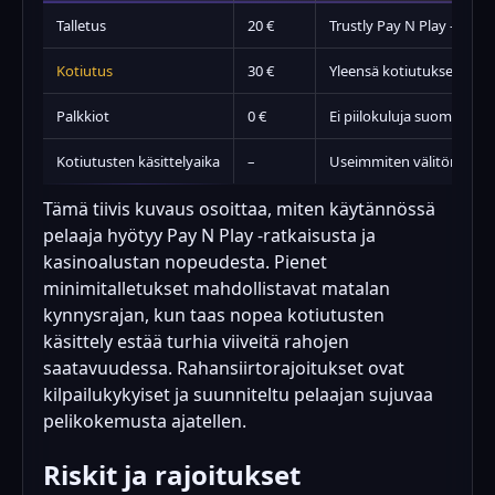
Talletus
20 €
Trustly Pay N Play -järjes
Kotiutus
30 €
Yleensä kotiutukset käsit
Palkkiot
0 €
Ei piilokuluja suomalaisil
Kotiutusten käsittelyaika
–
Useimmiten välitön, harvo
Tämä tiivis kuvaus osoittaa, miten käytännössä
pelaaja hyötyy Pay N Play -ratkaisusta ja
kasinoalustan nopeudesta. Pienet
minimitalletukset mahdollistavat matalan
kynnysrajan, kun taas nopea kotiutusten
käsittely estää turhia viiveitä rahojen
saatavuudessa. Rahansiirtorajoitukset ovat
kilpailukykyiset ja suunniteltu pelaajan sujuvaa
pelikokemusta ajatellen.
Riskit ja rajoitukset