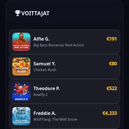
VOITTAJAT
Alfie G.
€191
Big Bass Bonanza: Reel Action
Samuel Y.
€80
Chicken Rush
Theodore P.
€522
AviaFly 2
Freddie A.
€4,233
Wolf Fang: The Wild Snow