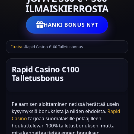
ILMAISKIERROSTA
HANKI BONUS NYT
Etusivu
›
Rapid Casino €100 Talletusbonus
Rapid Casino €100
Talletusbonus
Pelaamisen aloittaminen netissä herättää usein
kysymyksiä bonuksista ja niiden ehdoista.
Rapid
Casino
tarjoaa suomalaisille pelaajilleen
houkuttelevan 100% talletusbonuksen, mutta
mitä kannattaa tietää ennen bonuksen