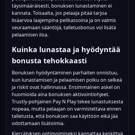
täysimääräisesti, bonuksen lunastaminen ei
kannata. Toisaalta, jos pelaaja pitää tarjoa
lisäarvoa laajempina pelikassoina ja on valmis
seuraamaan sääntöjä, talletusbonus voi lisätä
pelaamisen iloa.
Kuinka lunastaa ja hyödyntää
bonusta tehokkaasti
Bonuksen hyödyntäminen parhaiten onnistuu,
kun lunastamisen ja pelaamisen polku on selkeä
ja riskit ovat hallinnassa. Ensimmäinen askel on
huomioida aina bonuksen aktivointiohjeet.
Trustly-pohjainen Pay N Play tekee lunastuksesta
nopeaa, mutta pelaajan on varmistettava ennen
talletusta, että bonuksen saa käyttöön eikä jää
odottamaan lisätoimia.
Kierrätyksen optimoimiseksi kannattaa keskittyä