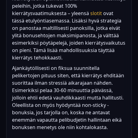
peleihin, jotka tukevat 100%
kierrätysvaatimuksesta – yleensä
slotit
ovat
tässä etulyöntiasemassa. Lisäksi hyvä strategia
on panostaa maltillisesti panoksilla, jotka eivät
ylitä bonusehtojen maksimipanosta, ja välttää
esimerkiksi pöytäpelejä, joiden kierrätysvaikutus
on pieni. Tämä lisää mahdollisuuksia täyttää
kierrätys tehokkaasti.
Ajankäytöllisesti on fiksua suunnitella
pelikertojen pituus siten, että kierrätys ehditään
suorittaa ilman stressiä aikarajaan nähden.
Esimerkiksi pelaa 30-60 minuuttia päivässä,
jolloin ehtii edetä vauhdikkaasti mutta hallitusti.
Oleellista on myös hyödyntää non-sticky -
bonuksia, jos tarjolla on, koska ne antavat
enemmän vapautta pelibudjetin hallintaan eikä
bonuksen menetys ole niin kohtalokasta.