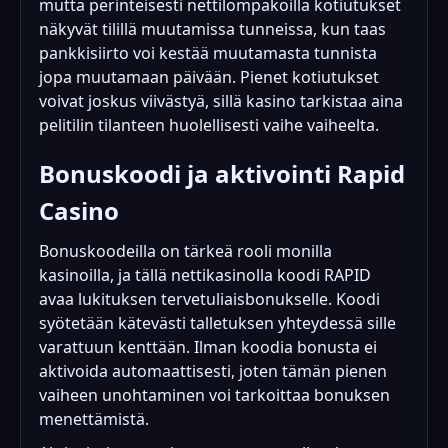
mutta perinteisesti nettilompakoilla kotiutukset
näkyvät tilillä muutamissa tunneissa, kun taas
pankkisiirto voi kestää muutamasta tunnista
jopa muutamaan päivään. Pienet kotiutukset
voivat joskus viivästyä, sillä kasino tarkistaa aina
pelitilin tilanteen huolellisesti vaihe vaiheelta.
Bonuskoodi ja aktivointi Rapid
Casino
Bonuskoodeilla on tärkeä rooli monilla
kasinoilla, ja tällä nettikasinolla koodi RAPID
avaa lukituksen tervetuliaisbonukselle. Koodi
syötetään kätevästi talletuksen yhteydessä sille
varattuun kenttään. Ilman koodia bonusta ei
aktivoida automaattisesti, joten tämän pienen
vaiheen unohtaminen voi tarkoittaa bonuksen
menettämistä.