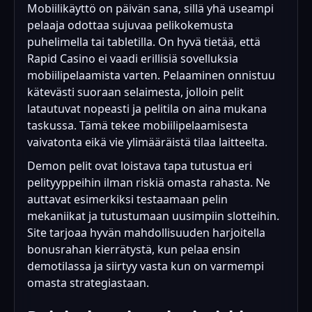
Mobiilikäyttö on päivän sana, sillä yhä useampi
pelaaja odottaa sujuvaa pelikokemusta
puhelimella tai tabletilla. On hyvä tietää, että
Rapid Casino ei vaadi erillisiä sovelluksia
mobiilipelaamista varten. Pelaaminen onnistuu
kätevästi suoraan selaimesta, jolloin pelit
latautuvat nopeasti ja pelitila on aina mukana
taskussa. Tämä tekee mobiilipelaamisesta
vaivatonta eikä vie ylimääräistä tilaa laitteelta.
Demon pelit ovat loistava tapa tutustua eri
pelityyppeihin ilman riskiä omasta rahasta. Ne
auttavat esimerkiksi testaamaan pelin
mekaniikat ja tutustumaan uusimpiin slotteihin.
Site tarjoaa hyvän mahdollisuuden harjoitella
bonusrahan kierrätystä, kun pelaa ensin
demotilassa ja siirtyy vasta kun on varmempi
omasta strategiastaan.