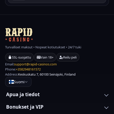
Turvalliset maksut • Nopeat kotiutukset • 24/7 tuki
Suomi
SSL-suojattu
Vain 18+
Reilu peli
Svenska
Email:
support@rapid-casinos.com
Phone:
+3582948161572
English
Address:
Keskuskatu 7, 60100 Seinäjoki, Finland
Suomi
Apua ja tiedot
Tietoa meistä
Bonukset ja VIP