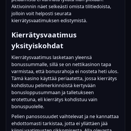
Aktivoinnin näet selkeästi omista tilitiedoista,
jolloin voit helposti seurata
kierrätysvaatimuksen edistymistä.
Kierrätysvaatimus
yksityiskohdat
Kierrätysvaatimus lasketaan yleensä
bonussummalle, sillä se on nettikasinon tapa
varmistaa, että bonusrahoja ei nosteta heti ulos.
Tämä kasino käyttää periaatetta, jossa kierrätys
kohdistuu pelimerkinnöistä kertyvään
bonusloppusummaan ja talletukseen
erotettuna, eli kierrätys kohdistuu vain
bonuspuolelle.
Pelien panososuudet vaihtelevat ja ne kannattaa
ehdottomasti tarkistaa, jotta ei yllättäen jää
kiinni vaatimusten rikkomisesta. Alla olevasta