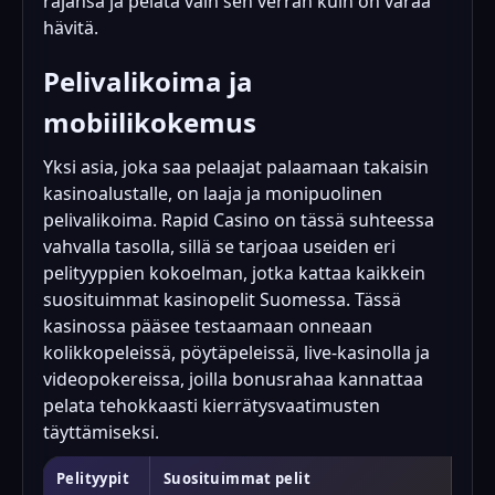
rajansa ja pelata vain sen verran kuin on varaa
hävitä.
Pelivalikoima ja
mobiilikokemus
Yksi asia, joka saa pelaajat palaamaan takaisin
kasinoalustalle, on laaja ja monipuolinen
pelivalikoima. Rapid Casino on tässä suhteessa
vahvalla tasolla, sillä se tarjoaa useiden eri
pelityyppien kokoelman, jotka kattaa kaikkein
suosituimmat kasinopelit Suomessa. Tässä
kasinossa pääsee testaamaan onneaan
kolikkopeleissä, pöytäpeleissä, live-kasinolla ja
videopokereissa, joilla bonusrahaa kannattaa
pelata tehokkaasti kierrätysvaatimusten
täyttämiseksi.
Pelityypit
Suosituimmat pelit
Mob