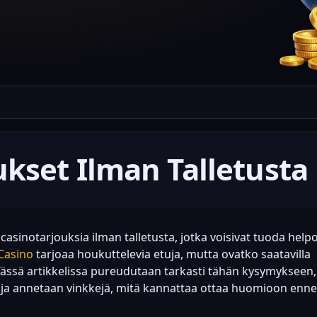
kset Ilman Talletusta
asinotarjouksia ilman talletusta, jotka voisivat tuoda help
Casino
tarjoaa houkuttelevia etuja, mutta ovatko saatavilla
Tässä artikkelissa pureudutaan tarkasti tähän kysymykseen,
le ja annetaan vinkkejä, mitä kannattaa ottaa huomioon enn