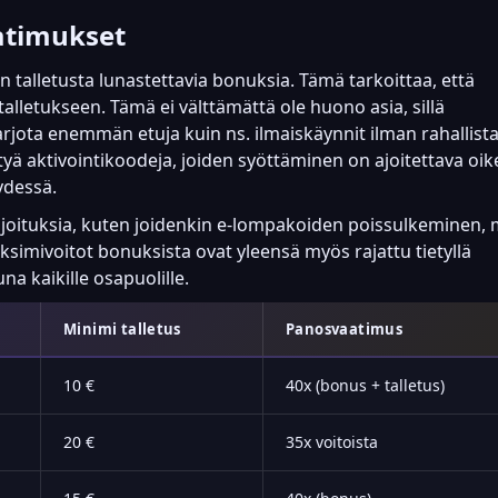
atimukset
 talletusta lunastettavia bonuksia. Tämä tarkoittaa, että
alletukseen. Tämä ei välttämättä ole huono asia, sillä
arjota enemmän etuja kuin ns. ilmaiskäynnit ilman rahallist
yä aktivointikoodeja, joiden syöttäminen on ajoitettava oik
eydessä.
rajoituksia, kuten joidenkin e-lompakoiden poissulkeminen, 
simivoitot bonuksista ovat yleensä myös rajattu tietyllä
na kaikille osapuolille.
Minimi talletus
Panosvaatimus
10 €
40x (bonus + talletus)
20 €
35x voitoista