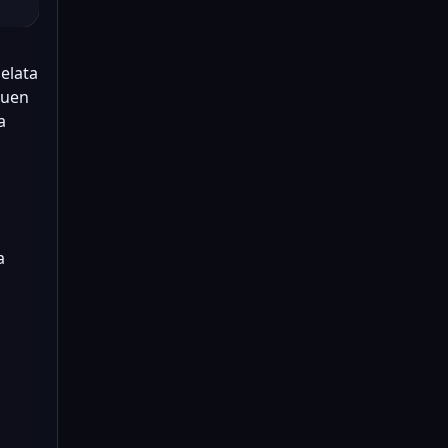
elata
puen
a
a