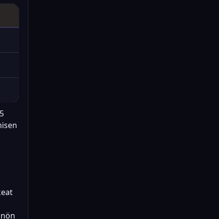
 5
misen
keat
nnön