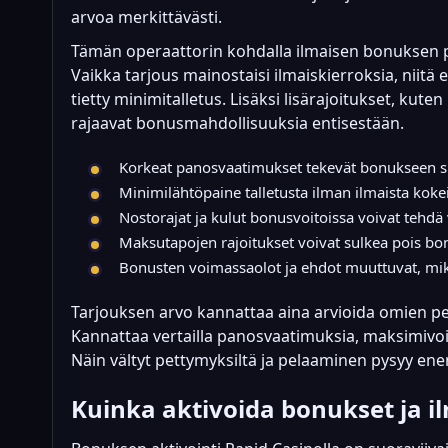
arvoa merkittävästi.
Tämän operaattorin kohdalla ilmaisen bonuksen puut
Vaikka tarjous mainostaisi ilmaiskierroksia, niitä 
tietty minimitalletus. Lisäksi lisärajoitukset, kut
rajaavat bonusmahdollisuuksia entisestään.
Korkeat panosvaatimukset tekevät bonukseen sito
Minimilähtöpaine talletusta ilman ilmaista kokei
Nostorajat ja kulut bonusvoitoissa voivat tehdä
Maksutapojen rajoitukset voivat sulkea pois bo
Bonusten voimassaolot ja ehdot muuttuvat, mik
Tarjouksen arvo kannattaa aina arvioida omien pe
Kannattaa vertailla panosvaatimuksia, maksimivo
Näin vältyt pettymyksiltä ja pelaaminen pysyy en
Kuinka aktivoida bonukset ja i