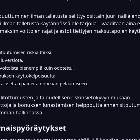
tuminen ilman talletusta selittyy osittain juuri näillä ehdo
ei ilman talletusta käytännössä ole tarjolla – vaaditaan aina 
en maksimivoittojen rajat ja estot tiettyjen maksutapojen käyt
utumisen riskialttiiksi.
luversiota.
 voitoista pienempiä kuin odotettu.
nuksen käyttökelpoisuutta.
ä asettaa paineita nopeaan pelaamiseen.
litottumusten ja taloudellisen riskinsietokyvyn mukaan.
ittoja ja bonuksen lunastamisen helppoutta ennen sitoutum
emmän hallinnassa.
lmaispyöräytykset