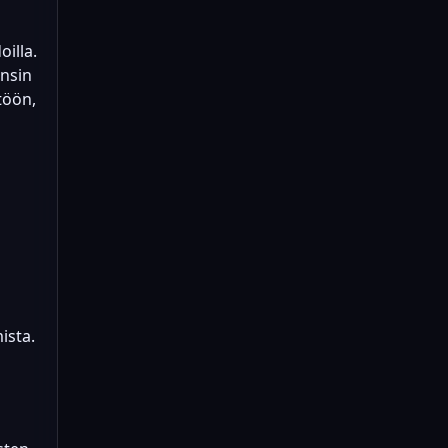
illa.
ensin
töön,
ista.