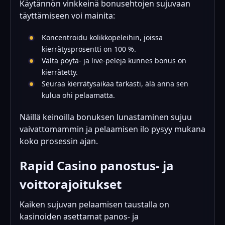
Käytännön vinkkeinä bonusehtojen sujuvaan
täyttämiseen voi mainita:
Koncentroidu kolikkopeleihin, joissa
kierrätysprosentti on 100 %.
Vältä pöytä- ja live-pelejä kunnes bonus on
kierrätetty.
Seuraa kierrätysaikaa tarkasti, älä anna sen
kulua ohi pelaamatta.
Näillä keinoilla bonuksen lunastaminen sujuu
vaivattomammin ja pelaamisen ilo pysyy mukana
koko prosessin ajan.
Rapid Casino panostus- ja
voittorajoitukset
Kaiken sujuvan pelaamisen taustalla on
kasinoiden asettamat panos- ja