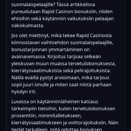
suomalaispelaajille? Tässä artikkelissa
pureudutaan Rapid Casinon bonuksiin, niiden
ehtoihin sekä käytännön vaikutuksiin pelaajan
näkökulmasta.
Jos olet miettinyt, mikä tekee Rapid Casinosta
kiinnostavan vaihtoehdon suomalaispelaajille,
bonustarjonnan ymmärtäminen on
avainasemassa. Kirjoitus tarjoaa selkeän
yleiskuvan muun muassa tervetulobonuksesta,
kierrätysvaatimuksista sekä pelirajoituksista.
Näillä eväillä pystyt arvioimaan, mikä tarjous
sopii juuri sinulle ja miten saat niistä parhaan
hyödyn irti.
Luvassa on käytännönläheinen katsaus
tärkeimpiin tietoihin, kuten tervetulobonuksen
prosenttiin, minimitalletukseen,
kierrätysvaatimukseen ja voittorajoituksiin. Näin
tiedät tarkalleen, mitä odottaa bonuksen