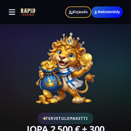
Kirjaudu
Rekisteröidy
Valikko
Pelit
Kirjaudu
Rekisteröinti
Sovellus
Kotiutus
Bonukset
TERVETULOPAKETTI
JOPA 2 500 € + 300