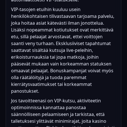
VIP-tasojen etuihin kuuluu usein
henkilökohtaisen tilivastaavan tarjoama palvelu,
joka hoitaa asiat kätevästi ilman jonottelua.
Lisäksi nopeammat kotiutukset ovat merkittävä
etu, sillä pelaajat arvostavat, ettei voittojen
saanti veny turhaan. Eksklusiiviset tapahtumat
saattavat sisältää kutsuja live-peleihin,
erikoisturnauksia tai jopa matkoja, joihin
pääsevät mukaan vain korkeamman statuksen
omaavat pelaajat. Bonuskampanjat voivat myös
olla räätälöityjä ja tuoda paremmat
kierrätysvaatimukset tai korkeammat
panostukset.
Jos tavoitteenasi on VIP-kutsu, aktiviteetin
optimoinnissa kannattaa panostaa
säännölliseen pelaamiseen ja tarkistaa, että
talletuksesi ylittävät minimirajat, joita kasino