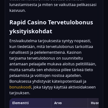
lunastamisesta ja miten se vaikuttaa pelikassasi
kasvuun.
Rapid Casino Tervetulobonus
yksityiskohdat
Ensivaikutelma tarjouksesta syntyy nopeasti,
kun tiedetään, mitä tervetulobonus tarkoittaa
rahallisesti ja pelielementteinä. Kasinon
tarjoama tervetulobonus on suunniteltu
antamaan pelaajalle mukava aloitus pelitilillään,
mutta samalla sen ehdoissa piilee tärkeä tieto
pelaamista ja voittojen nostoa ajatellen.
Bonuksessa yhdistyvät käteispotentiaali ja
bonuskoodi
, joka täytyy käyttää aktivoidakseen
tarjouksen.
Elementti
Arvo
Huomio