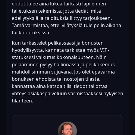
ehdot tulee aina lukea tarkasti läpi ennen
talletuksen tekemistä, jotta tiedät, mitä
edellytyksiä ja rajoituksia liittyy tarjoukseen.
Tämä varmistaa, ettei yllätyksiä tule pelin aikana
tai kotiutuksissa.
Kun tarkastelet pelikassaasi ja bonusten
hyödyllisyyttä, kannata tarkistaa myös VIP-
statuksesi vaikutus kokonaisuuteen. Näin
pelaaminen pysyy hallinnassa ja pelikokemus
mahdollisimman sujuvana. Jos olet epävarma
bonuksen ehdoista tai nostojen tilasta,
kannattaa aina katsoa tilisi tiedot tai ottaa
yhteys asiakaspalveluun varmistaaksesi nykyisen
tilanteen.