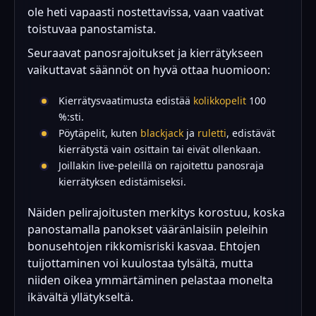
ole heti vapaasti nostettavissa, vaan vaativat
toistuvaa panostamista.
Seuraavat panosrajoitukset ja kierrätykseen
vaikuttavat säännöt on hyvä ottaa huomioon:
Kierrätysvaatimusta edistää
kolikkopelit
100
%:sti.
Pöytäpelit, kuten
blackjack
ja
ruletti
, edistävät
kierrätystä vain osittain tai eivät ollenkaan.
Joillakin live-peleillä on rajoitettu panosraja
kierrätyksen edistämiseksi.
Näiden pelirajoitusten merkitys korostuu, koska
panostamalla panokset vääränlaisiin peleihin
bonusehtojen rikkomisriski kasvaa. Ehtojen
tuijottaminen voi kuulostaa tylsältä, mutta
niiden oikea ymmärtäminen pelastaa monelta
ikävältä yllätykseltä.