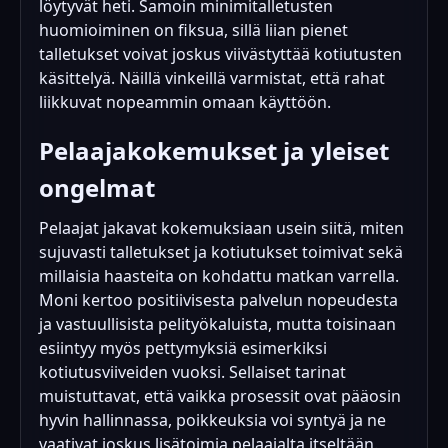
löytyvät heti. Samoin minimitalletusten
huomioiminen on fiksua, sillä liian pienet
talletukset voivat joskus viivästyttää kotiutusten
käsittelyä. Näillä vinkeillä varmistat, että rahat
liikkuvat nopeammin omaan käyttöön.
Pelaajakokemukset ja yleiset
ongelmat
Pelaajat jakavat kokemuksiaan usein siitä, miten
sujuvasti talletukset ja kotiutukset toimivat sekä
millaisia haasteita on kohdattu matkan varrella.
Moni kertoo positiivisesta palvelun nopeudesta
ja vastuullisista pelityökaluista, mutta toisinaan
esiintyy myös pettymyksiä esimerkiksi
kotiutusviiveiden vuoksi. Sellaiset tarinat
muistuttavat, että vaikka prosessit ovat pääosin
hyvin hallinnassa, poikkeuksia voi syntyä ja ne
vaativat joskus lisätoimia pelaajalta itseltään.