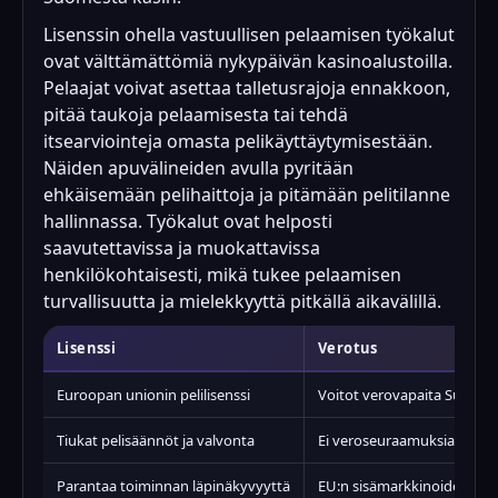
Lisenssin ohella vastuullisen pelaamisen työkalut
ovat välttämättömiä nykypäivän kasinoalustoilla.
Pelaajat voivat asettaa talletusrajoja ennakkoon,
pitää taukoja pelaamisesta tai tehdä
itsearviointeja omasta pelikäyttäytymisestään.
Näiden apuvälineiden avulla pyritään
ehkäisemään pelihaittoja ja pitämään pelitilanne
hallinnassa. Työkalut ovat helposti
saavutettavissa ja muokattavissa
henkilökohtaisesti, mikä tukee pelaamisen
turvallisuutta ja mielekkyyttä pitkällä aikavälillä.
Lisenssi
Verotus
Euroopan unionin pelilisenssi
Voitot verovapaita Suome
Tiukat pelisäännöt ja valvonta
Ei veroseuraamuksia pelaaj
Parantaa toiminnan läpinäkyvyyttä
EU:n sisämarkkinoiden pel