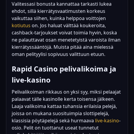
Valitessasi bonusta kannattaa tarkasti lukea
ehdot, sillä kierrätysvaatimusten korkeus
vaikuttaa siihen, kuinka helppoa voittojen
kotiutus
on. Jos haluat välttää koukeroita,
cashback-tarjoukset voivat toimia hyvin, koska
ne palauttavat osan menetetyistä varoista ilman
kierrätyssääntöjä. Muista pitää aina mielessä
oman pelityylisi sopivuus valittuun etuun.
Rapid Casino pelivalikoima ja
live-kasino
Pelivalikoiman rikkaus on yksi syy, miksi pelaajat
palaavat tälle kasinolle kerta toisensa jälkeen.
Laaja valikoima kattaa tuhansia erilaisia pelejä,
joissa on mukana suosituimpia slottipelejä,
klassisia pöytäpelejä sekä hurmaava
live-kasino
-
osio. Pelit on tuottanut useat tunnetut