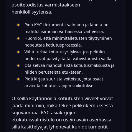
osoitetodistus varmistaakseen
henkilöllisyytensä.
Pidä KYC-dokumentit valmiina ja lähetä ne
mahdollisimman varhaisessa vaiheessa.
Huomioi, että minimitalletusten täyttyminen
nopeuttaa kotiutusprosessia.
Vältä turhia kotiutusyrityksiä, jos pelitilin
tiedot ovat päivitystä tai vahvistamista vailla.
Ota selvää mahdollisista kotiutusmaksuista ja
niiden perusteista etukäteen.
Pidä kirjaa suurista voitoista, jotta osaat
arvioida kotiutusrajojen vaikutukset.
Oikeilla käytännöillä kotiutusten viiveet voivat
jäädä minimiin, mikä tekee pelikokemuksesta
sujuvampaa. KYC-asiakirjojen
etukäteisvalmistelu on usein avain asemassa,
sillä käsittelyajat lyhenevät kun dokumentit