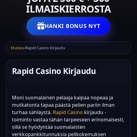
ILMAISKIERROSTA
HANKI BONUS NYT
Etusivu
›
Rapid Casino Kirjaudu
Rapid Casino Kirjaudu
Moni suomalainen pelaaja kaipaa nopeaa ja
mutkatonta tapaa päästä pelien pariin ilman
turhaa sähläystä.
Rapid Casino
kirjaudu -
toiminto vastaa tähän tarpeeseen erinomaisesti,
sillä se hyödyntää suomalaisten
verkkopankkitunnuksia pelikokemuksen