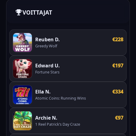
VOITTAJAT
Reuben D.
€228
Greedy Wolf
Edward U.
€197
Fortune Stars
Ella N.
€334
Atomic Coins: Running Wins
Archie N.
€97
1 Reel Patrick’s Day Craze