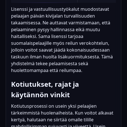
Lisenssi ja vastuullisuustyökalut muodostavat
pelaajan päivän kivijalan turvallisuuden
takaamisessa. Ne auttavat varmistamaan, että
pelaaminen pysyy hallinnassa eikä muutu
haitalliseksi. Sama lisenssi tarjoaa
suomalaispelaajille myös reilun verokohtelun,
jolloin voitot saavat jäädä kokonaisuudessaan
taskuun ilman huolta lisäkuormituksesta. Tämä
yhdistelmä tekee pelaamisesta sekä
huolettomampaa että reilumpaa.
Kotiutukset, rajat ja
käytännön vinkit
Kotiutusprosessi on usein yksi pelaajien
tärkeimmistä huolenaiheista. Kun voitot alkavat
kertyä, halutaan ne siirtää omalle tilille
mahdollisimman sujuvasti ja viiveettä. Usein