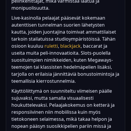
pelinkehittäjät, mikä varmistaa laatua ja
monipuolisuutta.
Live-kasinolla pelaajat pääsevät kokemaan
autenttisen tunnelman suorien lähetysten
kautta, joiden juontajina toimivat ammattilaiset
tarkoin stailatuissa studioympäristöissä. Tähän
osioon kuuluu
ruletti
,
blackjack
, baccarat ja
useita muita peli-innovaatioita. Slots-puolella
suosituimpien nimikkeiden, kuten Megaways-
teemojen tai klassisten hedelmäpelien lisäksi,
tarjolla on erilaisia jännittäviä bonustoimintoja ja
teemallisia kierrostunnelmia.
Käyttöliittymä on suunniteltu viimeisen päälle
sujuvaksi, mutta samalla visuaalisesti
houkuttelevaksi. Pelaajakokemus on ketterä ja
responsiivinen niin mobiilissa kuin myös
tietokoneen selaimessa, mikä takaa helpon ja
nopean pääsyn suosikkipelien pariin missä ja