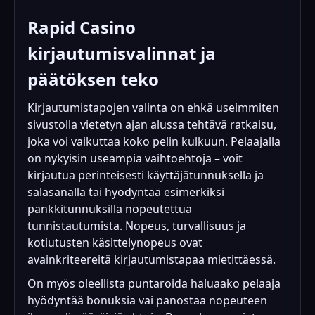
Rapid Casino
kirjautumisvalinnat ja
päätöksen teko
Kirjautumistapojen valinta on ehkä useimmiten
sivustolla vietetyn ajan alussa tehtävä ratkaisu,
joka voi vaikuttaa koko pelin kulkuun. Pelaajalla
on nykyisin useampia vaihtoehtoja – voit
kirjautua perinteisesti käyttäjätunnuksella ja
salasanalla tai hyödyntää esimerkiksi
pankkitunnuksilla nopeutettua
tunnistautumista. Nopeus, turvallisuus ja
kotiutusten käsittelynopeus ovat
avainkriteereitä kirjautumistapaa mietittäessä.
On myös oleellista puntaroida haluaako pelaaja
hyödyntää bonuksia vai panostaa nopeuteen