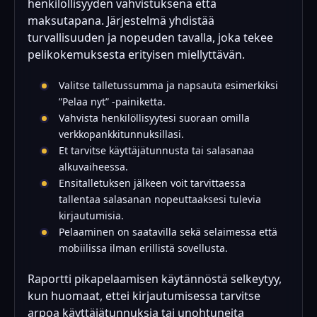
henkilöllisyyden vahvistuksena että
maksutapana. Järjestelmä yhdistää
turvallisuuden ja nopeuden tavalla, joka tekee
pelikokemuksesta erityisen miellyttävän.
Valitse talletussumma ja napsauta esimerkiksi
”Pelaa nyt” -painiketta.
Vahvista henkilöllisyytesi suoraan omilla
verkkopankkitunnuksillasi.
Et tarvitse käyttäjätunnusta tai salasanaa
alkuvaiheessa.
Ensitalletuksen jälkeen voit tarvittaessa
tallentaa salasanan nopeuttaaksesi tulevia
kirjautumisia.
Pelaaminen on saatavilla sekä selaimessa että
mobiilissa ilman erillistä sovellusta.
Raportti pikapelaamisen käytännöstä selkeytyy,
kun huomaat, ettei kirjautumisessa tarvitse
arpoa käyttäjätunnuksia tai unohtuneita