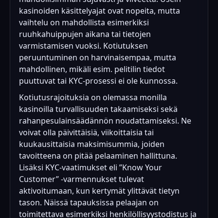
kasinoiden käsittelyajat ovat nopeita, mutta
vaihtelu on mahdollista esimerkiksi
ruuhkahuippujen aikana tai tietojen
varmistamisen vuoksi. Kotiutuksen
peruuntuminen on harvinaisempaa, mutta
mahdollinen, mikäli esim. pelitilin tiedot
puuttuvat tai KYC-prosessi ei ole kunnossa.
Kotiutusrajoituksia on olemassa monilla
kasinoilla turvallisuuden takaamiseksi sekä
rahanpesulainsäädännön noudattamiseksi. Ne
voivat olla päivittäisiä, viikoittaisia tai
kuukausittaisia maksimisummia, joiden
tavoitteena on pitää pelaaminen hallittuna.
Lisäksi KYC-vaatimukset eli ”Know Your
Customer” -varmennukset tulevat
aktivoitumaan, kun kertymät ylittävät tietyn
tason. Näissä tapauksissa pelaajan on
toimitettava esimerkiksi henkilöllisyystodistus ja