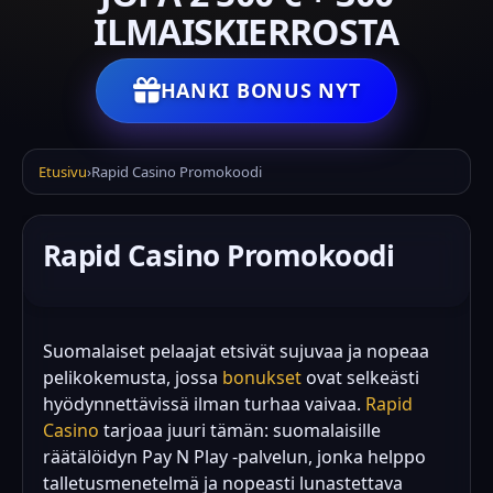
ILMAISKIERROSTA
HANKI BONUS NYT
Etusivu
›
Rapid Casino Promokoodi
Rapid Casino Promokoodi
Suomalaiset pelaajat etsivät sujuvaa ja nopeaa
pelikokemusta, jossa
bonukset
ovat selkeästi
hyödynnettävissä ilman turhaa vaivaa.
Rapid
Casino
tarjoaa juuri tämän: suomalaisille
räätälöidyn Pay N Play -palvelun, jonka helppo
talletusmenetelmä ja nopeasti lunastettava