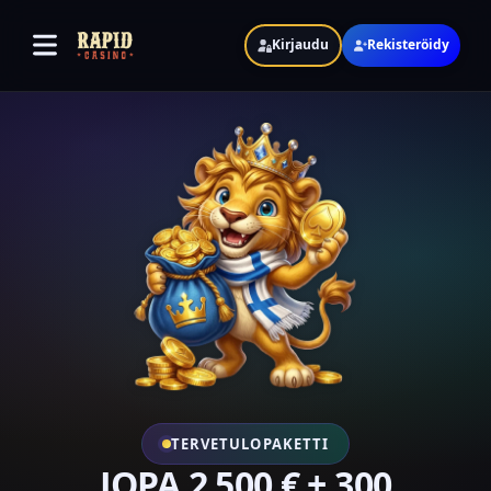
Kirjaudu
Rekisteröidy
Valikko
Pelit
Kirjaudu
Rekisteröinti
Sovellus
Kotiutus
Bonukset
TERVETULOPAKETTI
JOPA 2 500 € + 300