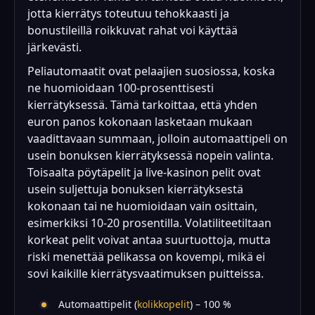
jotta kierrätys toteutuu tehokkaasti ja
bonustileillä roikkuvat rahat voi käyttää
järkevästi.
Peliautomaatit ovat pelaajien suosiossa, koska
ne huomioidaan 100-prosenttisesti
kierrätyksessä. Tämä tarkoittaa, että yhden
euron panos kokonaan lasketaan mukaan
vaadittavaan summaan, jolloin automaattipeli on
usein bonuksen kierrätyksessä nopein valinta.
Toisaalta pöytäpelit ja live-kasinon pelit ovat
usein suljettuja bonuksen kierrätyksestä
kokonaan tai ne huomioidaan vain osittain,
esimerkiksi 10-20 prosentilla. Volatiliteetiltaan
korkeat pelit voivat antaa suurtuottoja, mutta
riski menettää pelikassa on kovempi, mikä ei
sovi kaikille kierrätysvaatimuksen puitteissa.
Automaattipelit (
kolikkopelit
) – 100 %