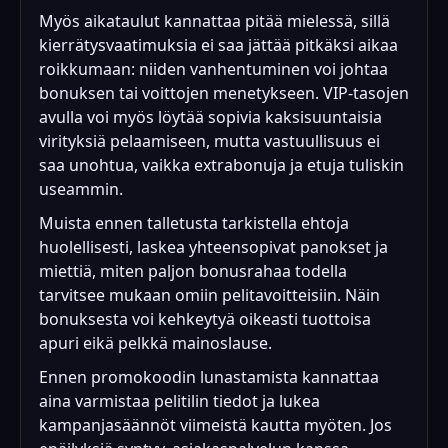
Myös aikataulut kannattaa pitää mielessä, sillä
kierrätysvaatimuksia ei saa jättää pitkäksi aikaa
roikkumaan: niiden vanhentuminen voi johtaa
bonuksen tai voittojen menetykseen. VIP-tasojen
avulla voi myös löytää sopivia kaksisuuntaisia
virityksiä pelaamiseen, mutta vastuullisuus ei
saa unohtua, vaikka extrabonuja ja etuja tuliskin
useammin.
Muista ennen talletusta tarkistella ehtoja
huolellisesti, laskea yhteensopivat panokset ja
miettiä, miten paljon bonusrahaa todella
tarvitsee mukaan omiin pelitavoitteisiin. Näin
bonuksesta voi kehkeytyä oikeasti tuottoisa
apuri eikä pelkkä mainoslause.
Ennen promokoodin lunastamista kannattaa
aina varmistaa pelitilin tiedot ja lukea
kampanjasäännöt viimeistä kautta myöten. Jos