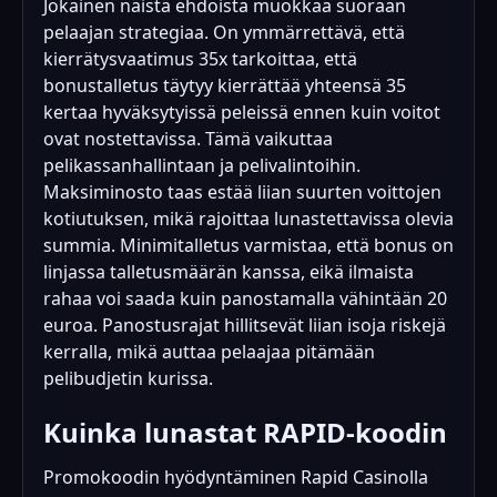
Jokainen näistä ehdoista muokkaa suoraan
pelaajan strategiaa. On ymmärrettävä, että
kierrätysvaatimus 35x tarkoittaa, että
bonustalletus täytyy kierrättää yhteensä 35
kertaa hyväksytyissä peleissä ennen kuin voitot
ovat nostettavissa. Tämä vaikuttaa
pelikassanhallintaan ja pelivalintoihin.
Maksiminosto taas estää liian suurten voittojen
kotiutuksen, mikä rajoittaa lunastettavissa olevia
summia. Minimitalletus varmistaa, että bonus on
linjassa talletusmäärän kanssa, eikä ilmaista
rahaa voi saada kuin panostamalla vähintään 20
euroa. Panostusrajat hillitsevät liian isoja riskejä
kerralla, mikä auttaa pelaajaa pitämään
pelibudjetin kurissa.
Kuinka lunastat RAPID-koodin
Promokoodin hyödyntäminen Rapid Casinolla