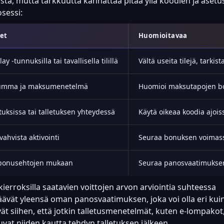
ista, mutta tarkkuutta kannattaa pitää yllä koodien ja asetu
sessi:
et
Huomioitavaa
y -tunnuksilla tai tavallisella tilillä
Vältä useita tilejä, tarkist
ussumma ja maksumenetelmä
Huomioi maksutapojen bo
etuksissa tai talletuksen yhteydessä
Käytä oikeaa koodia ajois
ahvista aktivointi
Seuraa bonuksen voimass
lä bonusehtojen mukaan
Seuraa panosvaatimukse
ierroksilla saatavien voittojen arvon arviointia suhteessa
äävät yleensä oman panosvaatimuksen, joka voi olla eri kui
ät siihen, että jotkin talletusmenetelmät, kuten e-lompakot
uvat niiden kautta tehdyn talletuksen jälkeen.