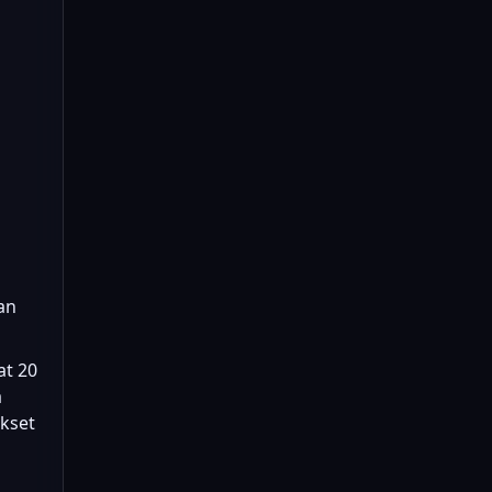
aan
at 20
ä
okset