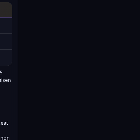
 5
misen
keat
nnön