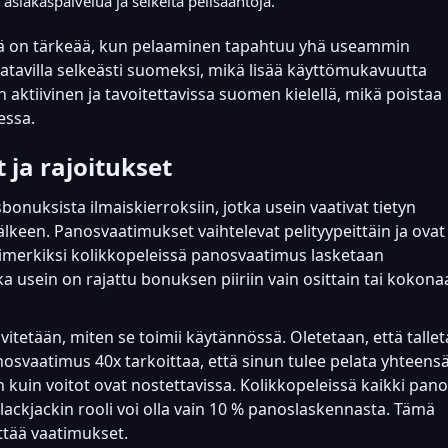
 asiakaspalvelua ja selkeitä pelisääntöjä.
 mikä on tärkeää, kun pelaaminen tapahtuu yhä useammin
aatavilla selkeästi suomeksi, mikä lisää käyttömukavuutta
n aktiivinen ja tavoitettavissa suomen kielellä, mikä poistaa
essa.
ja rajoitukset
sbonuksista ilmaiskierroksiin, jotka usein vaativat tietyn
lkeen. Panosvaatimukset vaihtelevat pelityypeittäin ja ovat
simerkiksi kolikkopeleissä panosvaatimus lasketaan
ka usein on rajattu bonuksen piiriin vain osittain tai kokon
vitetään, miten se toimii käytännössä. Oletetaan, että tallet
osvaatimus 40x tarkoittaa, että sinun tulee pelata yhteens
n kuin voitot ovat nostettavissa. Kolikkopeleissä kaikki pan
lackjackin rooli voi olla vain 10 % panoslaskennasta. Tämä
ttää vaatimukset.