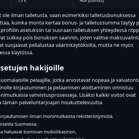
15 €
40x (bonus)
 ole ilman talletusta, vaan esimerkiksi talletusbonuksessa
ttaa, kuinka monta kertaa bonus- ja talletussumma täytyy p
ä profiilin asetuksiin tai suoraan talletuksen yhteydessä riip
at sulkea pois bonuksen saannin, joten valitse maksuvalint
t suojaavat pelialustaa väärinkäytöksiltä, mutta ne myös
lessa käytössä.
setujen hakijoille
uomalaisille pelaajille, jotka arvostavat nopeaa ja vaivatont
inolle kirjautuminen ja pelaamisen aloittaminen onnistuu
onimutkaisia vahvistusprosesseja. Lisäksi kaikki voitot ovat
taa tämän palveluntarjoajan houkuttelevuutta.
 kirjautumisen ilman monimutkaista rekisteröitymistä.
amisesta Suomessa.
a ja haluavat toimivan mobiilikasinon.