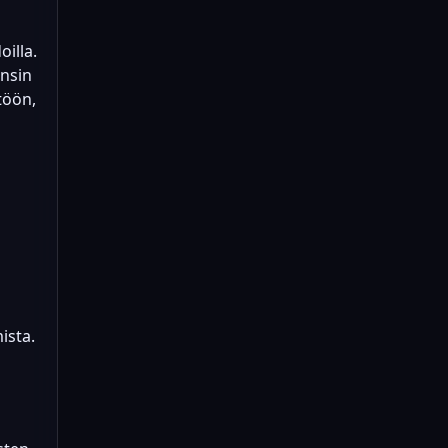
illa.
ensin
töön,
ista.