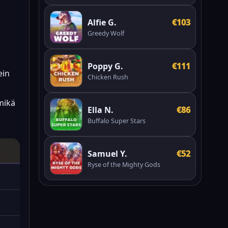
Alfie G.
€103
Greedy Wolf
a
Poppy G.
€111
ein
Chicken Rush
mikä
Ella N.
€86
Buffalo Super Stars
Samuel Y.
€52
Ryse of the Mighty Gods