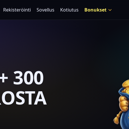
Rekisteröinti
Sovellus
Kotiutus
Bonukset
+ 300
ROSTA