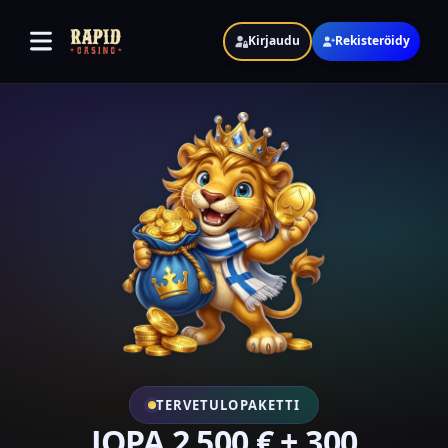
Kirjaudu
Rekisteröidy
Valikko
Pelit
Kirjaudu
Rekisteröinti
Sovellus
Kotiutus
Bonukset
TERVETULOPAKETTI
JOPA 2 500 € + 300