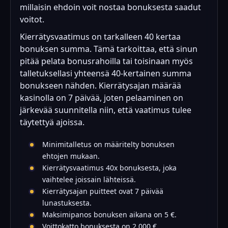
millaisin ehdoin voit nostaa bonuksesta saadut
voitot.
Kierrätysvaatimus on tarkalleen 40 kertaa
bonuksen summa. Tämä tarkoittaa, että sinun
pitää pelata bonusrahoilla tai toisinaan myös
talletuksellasi yhteensä 40-kertainen summa
bonukseen nähden. Kierrätysajan määrää
kasinolla on 7 päivää, joten pelaaminen on
järkevää suunnitella niin, että vaatimus tulee
täytettyä ajoissa.
Minimitalletus on määritelty bonuksen
ehtojen mukaan.
Kierrätysvaatimus 40x bonuksesta, joka
vaihtelee joissain lähteissä.
Kierrätysajan puitteet ovat 7 päivää
lunastuksesta.
Maksimipanos bonuksen aikana on 5 €.
Voittokatto bonuksesta on 2 000 €.