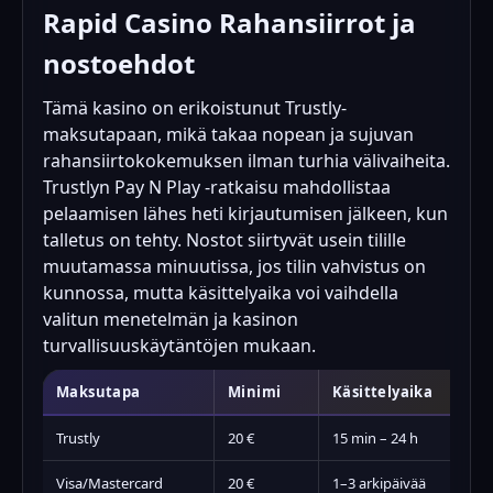
Rapid Casino Rahansiirrot ja
nostoehdot
Tämä kasino on erikoistunut Trustly-
maksutapaan, mikä takaa nopean ja sujuvan
rahansiirtokokemuksen ilman turhia välivaiheita.
Trustlyn Pay N Play -ratkaisu mahdollistaa
pelaamisen lähes heti kirjautumisen jälkeen, kun
talletus on tehty. Nostot siirtyvät usein tilille
muutamassa minuutissa, jos tilin vahvistus on
kunnossa, mutta käsittelyaika voi vaihdella
valitun menetelmän ja kasinon
turvallisuuskäytäntöjen mukaan.
Maksutapa
Minimi
Käsittelyaika
Trustly
20 €
15 min – 24 h
Visa/Mastercard
20 €
1–3 arkipäivää