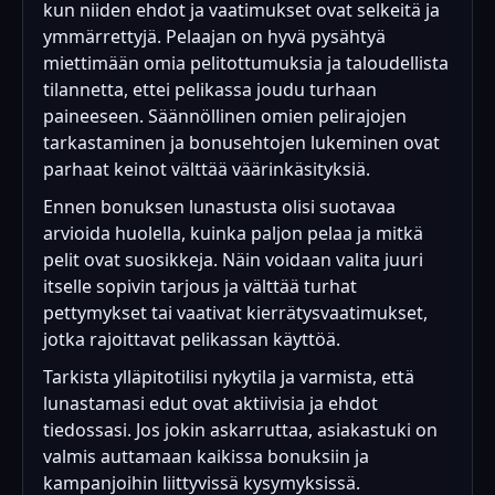
kun niiden ehdot ja vaatimukset ovat selkeitä ja
ymmärrettyjä. Pelaajan on hyvä pysähtyä
miettimään omia pelitottumuksia ja taloudellista
tilannetta, ettei pelikassa joudu turhaan
paineeseen. Säännöllinen omien pelirajojen
tarkastaminen ja bonusehtojen lukeminen ovat
parhaat keinot välttää väärinkäsityksiä.
Ennen bonuksen lunastusta olisi suotavaa
arvioida huolella, kuinka paljon pelaa ja mitkä
pelit ovat suosikkeja. Näin voidaan valita juuri
itselle sopivin tarjous ja välttää turhat
pettymykset tai vaativat kierrätysvaatimukset,
jotka rajoittavat pelikassan käyttöä.
Tarkista ylläpitotilisi nykytila ja varmista, että
lunastamasi edut ovat aktiivisia ja ehdot
tiedossasi. Jos jokin askarruttaa, asiakastuki on
valmis auttamaan kaikissa bonuksiin ja
kampanjoihin liittyvissä kysymyksissä.