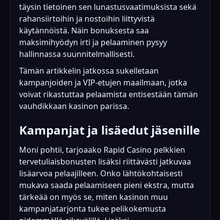
täysin tietoinen sen lunastusvaatimuksista sekä
rahansiirtoihin ja nostoihin liittyvistä
käytännöistä. Näin bonuksesta saa
maksimihyödyn irti ja pelaaminen pysyy
hallinnassa suunnitelmallisesti.
Tämän artikkelin jatkossa sukelletaan
kampanjoiden ja VIP-etujen maailmaan, jotka
voivat rikastuttaa pelaamista entisestään tämän
vauhdikkaan kasinon parissa.
Kampanjat ja lisäedut jäsenille
Moni pohtii, tarjoaako Rapid Casino pelkkien
tervetuliaisbonusten lisäksi riittävästi jatkuvaa
lisäarvoa pelaajilleen. Onko lähtökohtaisesti
mukava saada pelaamiseen pieni ekstra, mutta
tärkeää on myös se, miten kasinon muu
kampanjatarjonta tukee pelikokemusta