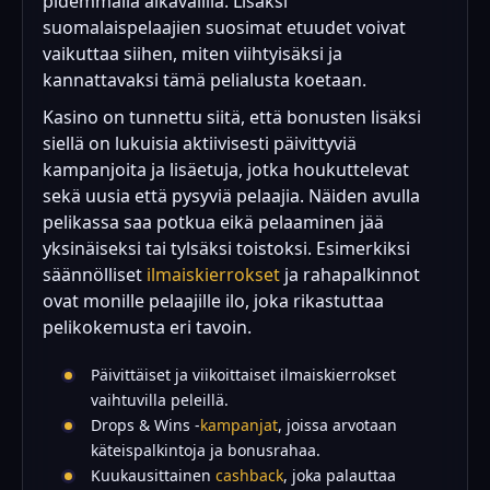
pidemmällä aikavälillä. Lisäksi
suomalaispelaajien suosimat etuudet voivat
vaikuttaa siihen, miten viihtyisäksi ja
kannattavaksi tämä pelialusta koetaan.
Kasino on tunnettu siitä, että bonusten lisäksi
siellä on lukuisia aktiivisesti päivittyviä
kampanjoita ja lisäetuja, jotka houkuttelevat
sekä uusia että pysyviä pelaajia. Näiden avulla
pelikassa saa potkua eikä pelaaminen jää
yksinäiseksi tai tylsäksi toistoksi. Esimerkiksi
säännölliset
ilmaiskierrokset
ja rahapalkinnot
ovat monille pelaajille ilo, joka rikastuttaa
pelikokemusta eri tavoin.
Päivittäiset ja viikoittaiset ilmaiskierrokset
vaihtuvilla peleillä.
Drops & Wins -
kampanjat
, joissa arvotaan
käteispalkintoja ja bonusrahaa.
Kuukausittainen
cashback
, joka palauttaa