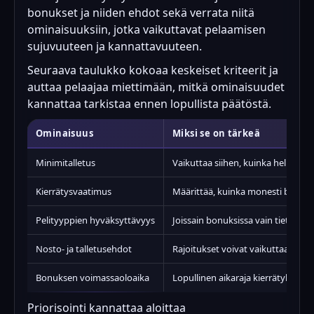
bonukset ja niiden ehdot sekä verrata niitä
ominaisuuksiin, jotka vaikuttavat pelaamisen
sujuvuuteen ja kannattavuuteen.
Seuraava taulukko kokoaa keskeiset kriteerit ja
auttaa pelaajaa miettimään, mitkä ominaisuudet
kannattaa tarkistaa ennen lopullista päätöstä.
Ominaisuus
Miksi se on tärkeä
Minimitalletus
Vaikuttaa siihen, kuinka helposti 
Kierrätysvaatimus
Määrittää, kuinka monesti bonusr
Pelityyppien hyväksyttävyys
Joissain bonuksissa vain tietyt pel
Nosto- ja talletusehdot
Rajoitukset voivat vaikuttaa voitt
Bonuksen voimassaoloaika
Lopullinen aikaraja kierrätykselle 
Priorisointi kannattaa aloittaa