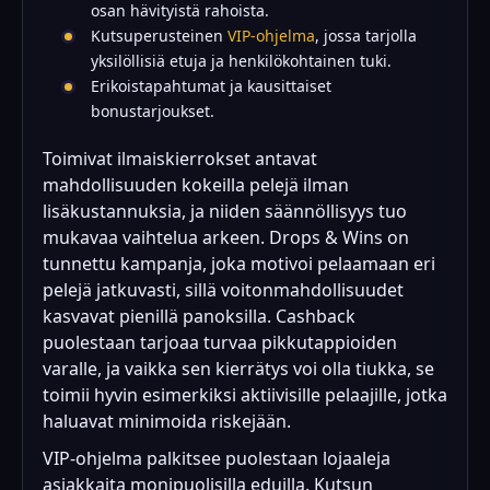
osan hävityistä rahoista.
Kutsuperusteinen
VIP-ohjelma
, jossa tarjolla
yksilöllisiä etuja ja henkilökohtainen tuki.
Erikoistapahtumat ja kausittaiset
bonustarjoukset.
Toimivat ilmaiskierrokset antavat
mahdollisuuden kokeilla pelejä ilman
lisäkustannuksia, ja niiden säännöllisyys tuo
mukavaa vaihtelua arkeen. Drops & Wins on
tunnettu kampanja, joka motivoi pelaamaan eri
pelejä jatkuvasti, sillä voitonmahdollisuudet
kasvavat pienillä panoksilla. Cashback
puolestaan tarjoaa turvaa pikkutappioiden
varalle, ja vaikka sen kierrätys voi olla tiukka, se
toimii hyvin esimerkiksi aktiivisille pelaajille, jotka
haluavat minimoida riskejään.
VIP-ohjelma palkitsee puolestaan lojaaleja
asiakkaita monipuolisilla eduilla. Kutsun