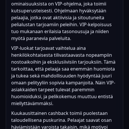
ominaisuuksista on VIP-ohjelma, joka toimii
kutsuperusteisesti. Ohjelmaan hyväksytään
pelaajia, jotka ovat aktiivisia ja sitoutuneita
pelialustan tarjoamiin peleihin. VIP-kelpoisuus
tuo mukanaan erilaisia tasonousuja ja niiden
myötä paranevia palveluita.
VIP-luokat tarjoavat vaihtelua aina
henkilökohtaisesta tilivastaavasta nopeampiin
nostoaikoihin ja eksklusiivisiin tarjouksiin. Tämä
tarkoittaa, että pelaaja saa enemmän huomiota
ja tukea sekä mahdollisuuden hyödyntää juuri
omaan pelityyliin sopivia kampanjoita. Näin VIP-
asiakkaiden tarpeet tulevat paremmin
huomioiduksi, ja pelikokemus muuttuu entistä
miellyttävämmäksi.
Kuukausittainen cashback toimii puolestaan
taloudellisena puskurina. Pelaajat saavat osan
häviämistään varoista takaisin, mikä motivoi