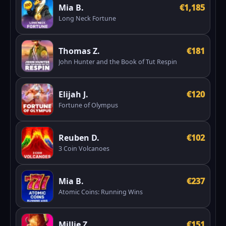
Mia B.
€1,185
Long Neck Fortune
Thomas Z.
€181
John Hunter and the Book of Tut Respin
Elijah J.
€120
Fortune of Olympus
Reuben D.
€102
3 Coin Volcanoes
Mia B.
€237
Atomic Coins: Running Wins
Millie Z.
€151