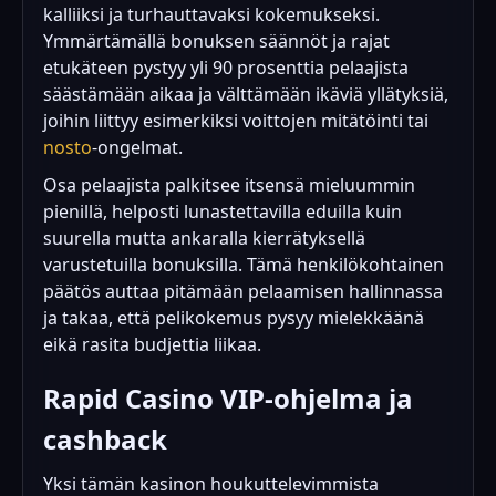
kalliiksi ja turhauttavaksi kokemukseksi.
Ymmärtämällä bonuksen säännöt ja rajat
etukäteen pystyy yli 90 prosenttia pelaajista
säästämään aikaa ja välttämään ikäviä yllätyksiä,
joihin liittyy esimerkiksi voittojen mitätöinti tai
nosto
-ongelmat.
Osa pelaajista palkitsee itsensä mieluummin
pienillä, helposti lunastettavilla eduilla kuin
suurella mutta ankaralla kierrätyksellä
varustetuilla bonuksilla. Tämä henkilökohtainen
päätös auttaa pitämään pelaamisen hallinnassa
ja takaa, että pelikokemus pysyy mielekkäänä
eikä rasita budjettia liikaa.
Rapid Casino VIP-ohjelma ja
cashback
Yksi tämän kasinon houkuttelevimmista