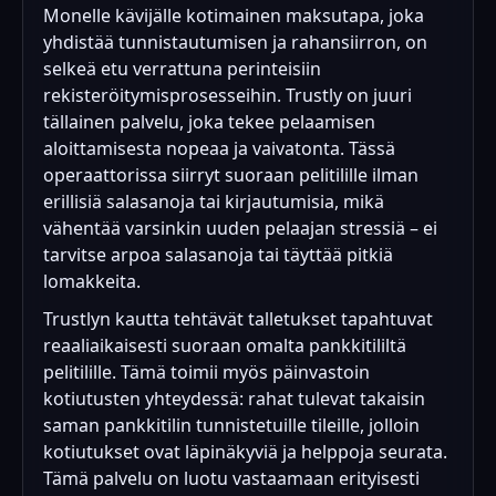
Monelle kävijälle kotimainen maksutapa, joka
yhdistää tunnistautumisen ja rahansiirron, on
selkeä etu verrattuna perinteisiin
rekisteröitymisprosesseihin. Trustly on juuri
tällainen palvelu, joka tekee pelaamisen
aloittamisesta nopeaa ja vaivatonta. Tässä
operaattorissa siirryt suoraan pelitilille ilman
erillisiä salasanoja tai kirjautumisia, mikä
vähentää varsinkin uuden pelaajan stressiä – ei
tarvitse arpoa salasanoja tai täyttää pitkiä
lomakkeita.
Trustlyn kautta tehtävät talletukset tapahtuvat
reaaliaikaisesti suoraan omalta pankkitililtä
pelitilille. Tämä toimii myös päinvastoin
kotiutusten yhteydessä: rahat tulevat takaisin
saman pankkitilin tunnistetuille tileille, jolloin
kotiutukset ovat läpinäkyviä ja helppoja seurata.
Tämä palvelu on luotu vastaamaan erityisesti