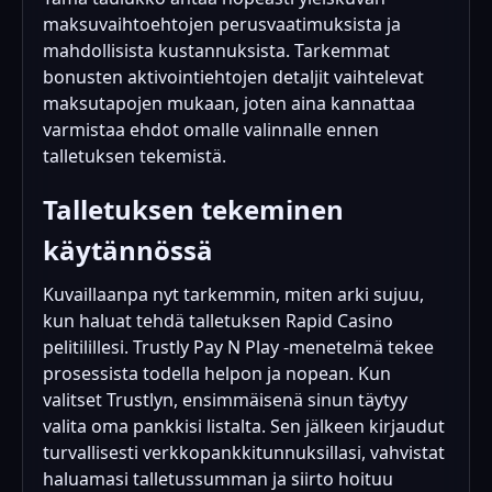
maksuvaihtoehtojen perusvaatimuksista ja
mahdollisista kustannuksista. Tarkemmat
bonusten aktivointiehtojen detaljit vaihtelevat
maksutapojen mukaan, joten aina kannattaa
varmistaa ehdot omalle valinnalle ennen
talletuksen tekemistä.
Talletuksen tekeminen
käytännössä
Kuvaillaanpa nyt tarkemmin, miten arki sujuu,
kun haluat tehdä talletuksen Rapid Casino
pelitilillesi. Trustly Pay N Play -menetelmä tekee
prosessista todella helpon ja nopean. Kun
valitset Trustlyn, ensimmäisenä sinun täytyy
valita oma pankkisi listalta. Sen jälkeen kirjaudut
turvallisesti verkkopankkitunnuksillasi, vahvistat
haluamasi talletussumman ja siirto hoituu