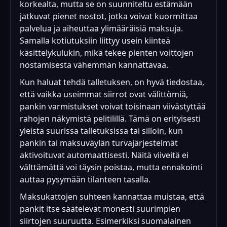
korkealta, mutta se on suunniteltu estämään
jatkuvat pienet nostot, jotka voivat kuormittaa
palvelua ja aiheuttaa ylimääräisiä maksuja.
Samalla kotiutuksiin liittyy usein kiinteä
käsittelykulukin, mikä tekee pienten voittojen
nostamisesta vähemmän kannattavaa.
Kun haluat tehdä talletuksen, on hyvä tiedostaa,
että vaikka useimmat siirrot ovat välittömiä,
pankin varmistukset voivat toisinaan viivästyttää
rahojen näkymistä pelitilillä. Tämä on erityisesti
yleistä suurissa talletuksissa tai silloin, kun
pankin tai maksuväylän turvajärjestelmät
aktivoituvat automaattisesti. Näitä viiveitä ei
välttämättä voi täysin poistaa, mutta ennakointi
auttaa pysymään tilanteen tasalla.
Maksukattojen suhteen kannattaa muistaa, että
pankit itse säätelevät monesti suurimpien
siirtojen suuruutta. Esimerkiksi suomalainen