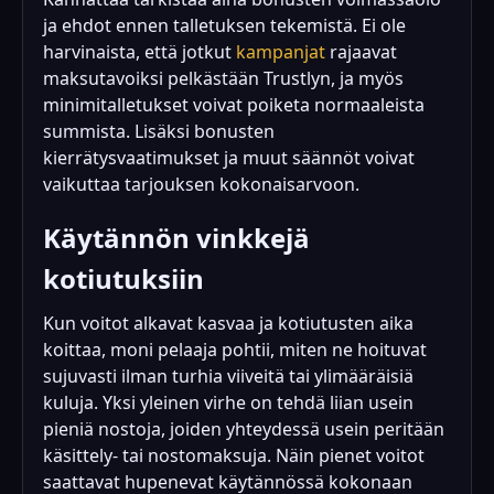
ja ehdot ennen talletuksen tekemistä. Ei ole
harvinaista, että jotkut
kampanjat
rajaavat
maksutavoiksi pelkästään Trustlyn, ja myös
minimitalletukset voivat poiketa normaaleista
summista. Lisäksi bonusten
kierrätysvaatimukset ja muut säännöt voivat
vaikuttaa tarjouksen kokonaisarvoon.
Käytännön vinkkejä
kotiutuksiin
Kun voitot alkavat kasvaa ja kotiutusten aika
koittaa, moni pelaaja pohtii, miten ne hoituvat
sujuvasti ilman turhia viiveitä tai ylimääräisiä
kuluja. Yksi yleinen virhe on tehdä liian usein
pieniä nostoja, joiden yhteydessä usein peritään
käsittely- tai nostomaksuja. Näin pienet voitot
saattavat hupenevat käytännössä kokonaan