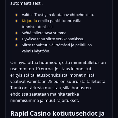
automaattisesti.
Valitse Trustly maksutapavaihtoehdoista.
Kirjaudu
omilla pankkitunnuksilla
tunnistautuaksesi.
Syötä talletettava summa.
Hyväksy raha siirto verkkopankissa.
Siirto tapahtuu välittömästi ja pelitili on
valmis käyttöön.
On hyvä ottaa huomioon, että minimitalletus on
useimmiten 10 euroa. Jos taas kiinnostut
erityisistä talletusbonuksista, monet niistä
vaativat vähintään 25 euron suuruista talletusta.
Tämä on tärkeää muistaa, sillä bonusten
ehdoissa saatetaan mainita tarkka
minimisumma ja muut rajoitukset.
Rapid Casino kotiutusehdot ja