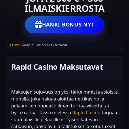
ILMAISKIERROSTA
HANKI BONUS NYT
Etusivu
›
Rapid Casino Maksutavat
Rapid Casino Maksutavat
Maksujen sujuvuus on yksi tärkeimmistä asioista
monella, joka haluaa aloittaa nettikasinolla
pelaamisen nopeasti ilman turhaa viivettä tai
byrokratiaa. Tässä mielessä
Rapid Casino
tarjoaa
suomalaisille pelaajille erityisen kätevän
ratkaisun, jonka avulla talletukset ja kotiutukset