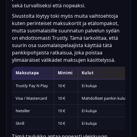
sekä turvalliseksi että nopeaksi.
Sivustolta löytyy toki myös muita vaihtoehtoja
kuten perinteiset maksukortit ja etälompakot,
mutta suomalaisille suunnatun palvelun sydän
on ehdottomasti Trustly. Tämä tarkoittaa, että
suurin osa suomalaispelaajista käyttää tätä
pankkipohjaista ratkaisua, joka poistaa
ylimääräiset välikädet maksujen käsittelyssä.
Maksutapa
Minimi
Kulut
Trustly Pay N Play
10 €
Ei kuluja
Visa / Mastercard
10 €
Mahdolliset pankin kulut
Neteller
10 €
Ei kuluja
Skrill
10 €
Ei kuluja
Tämä taulukko antaa nopeasti yleiskuvan