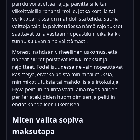
pankki voi asettaa rajoja päivittäisille tai
viikoittaisille rahansiirroille, jotka kortilla tai
verkkopankissa on mahdollista tehdä. Suuria
voittoja tai tiliä päivitettäessä nämä rajoitukset
saattavat tulla vastaan nopeastikin, eikä kaikki
tunnu sujuvan aina välittömästi.
Monesti nähdään virheellinen uskomus, että
nopeat siirrot poistavat kaikki maksut ja
rajoitteet. Todellisuudessa ne vain nopeuttavat
käsittelyä, eivätkä poista minimitalletuksia,
minimikotiutuksia tai mahdollisia siirtokuluja.
Hyvä pelitilin hallinta vaatii aina myös näiden
periferiatekijöiden huomioimisen ja pelitilin
ehdot kohdalleen lukemisen.
Miten valita sopiva
maksutapa