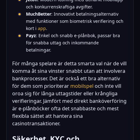
och konkurrenskraftiga avgifter.
MuchBetter
: Innovativt betalningsalternativ
med funktioner som biometrisk verifiering och
kort i
app
.
Payz
: Enkel och snabb e-plånbok, passar bra
för snabba uttag och inkommande
betalningar.
För många spelare är detta smarta val när de vill
komma åt sina vinster snabbt utan att involvera
bankprocesser. Det är också ett bra alternativ
för dem som prioriterar
mobilspel
och inte vill
oroa sig för långa uttagstider eller krångliga
verifieringar. Jämfört med direkt banköverföring
är e-plånböcker ofta det snabbaste och mest
flexibla sättet att hantera sina
casinotransaktioner.
Säkerhet, KYC och