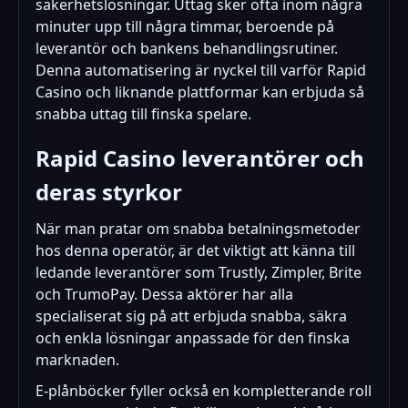
säkerhetslösningar. Uttag sker ofta inom några
minuter upp till några timmar, beroende på
leverantör och bankens behandlingsrutiner.
Denna automatisering är nyckel till varför Rapid
Casino och liknande plattformar kan erbjuda så
snabba uttag till finska spelare.
Rapid Casino leverantörer och
deras styrkor
När man pratar om snabba betalningsmetoder
hos denna operatör, är det viktigt att känna till
ledande leverantörer som Trustly, Zimpler, Brite
och TrumoPay. Dessa aktörer har alla
specialiserat sig på att erbjuda snabba, säkra
och enkla lösningar anpassade för den finska
marknaden.
E-plånböcker fyller också en kompletterande roll