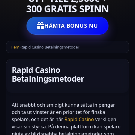
300 GRATIS SPINN
HÄMTA BONUS NU
Hem
›
Rapid Casino Betalningsmetoder
Rapid Casino
Betalningsmetoder
Att snabbt och smidigt kunna sätta in pengar
och ta ut vinster är en prioritet för finska
spelare, och det är här
Rapid Casino
verkligen
visar sin styrka. På denna plattform kan spelare
njuta av blixtsnabba betalningsmetoder som