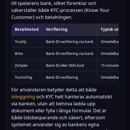
till spelarens bank, vilket förenklar och
säkerställer både KYC-processen (Know Your
Customer) och betalningen.
Betalmetod
Verifiering
Typisk uttagst
Trustly
Bank-ID verifiering via bank
Omedelbart till 
Brite
Bank-ID verifiering via bank
Omedelbart till 
Zimpler
Bank-ID eller SMS-kod
15 minuter till 1
TrumoPay
Bank-ID verifiering
Omedelbart till 
För användaren betyder detta att både
inloggning
och KYC helt hanteras automatiskt
via banken, utan att behöva ladda upp
dokument eller fylla i långa formulär. Det är
både tidsbesparande och säkert, eftersom
systemet använder sig av bankens egna