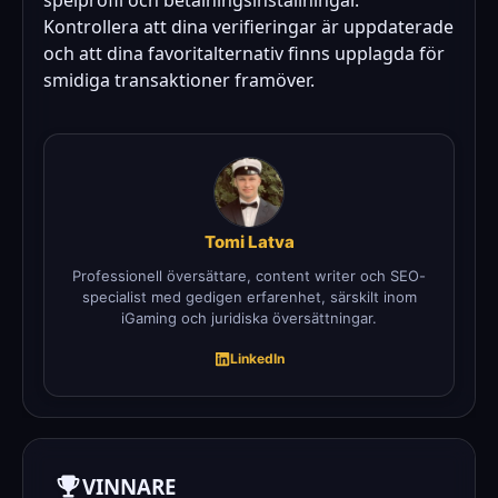
Kontrollera att dina verifieringar är uppdaterade
och att dina favoritalternativ finns upplagda för
smidiga transaktioner framöver.
Tomi Latva
Professionell översättare, content writer och SEO-
specialist med gedigen erfarenhet, särskilt inom
iGaming och juridiska översättningar.
LinkedIn
VINNARE