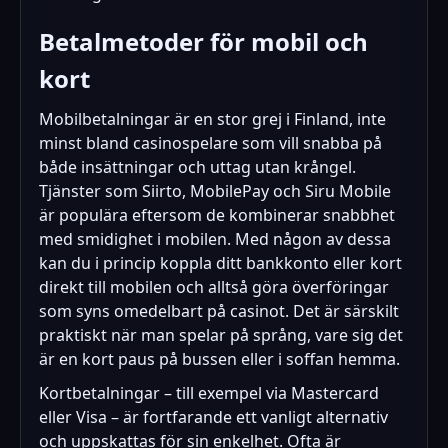
Betalmetoder för mobil och
kort
Mobilbetalningar är en stor grej i Finland, inte
minst bland casinospelare som vill snabba på
både insättningar och uttag utan krångel.
Tjänster som Siirto, MobilePay och Siru Mobile
är populära eftersom de kombinerar snabbhet
med smidighet i mobilen. Med någon av dessa
kan du i princip koppla ditt bankkonto eller kort
direkt till mobilen och alltså göra överföringar
som syns omedelbart på casinot. Det är särskilt
praktiskt när man spelar på språng, vare sig det
är en kort paus på bussen eller i soffan hemma.
Kortbetalningar – till exempel via Mastercard
eller Visa – är fortfarande ett vanligt alternativ
och uppskattas för sin enkelhet. Ofta är