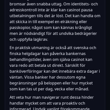
bromsar även snabba uttag. Om identitets- och
adresskontroll inte är klar kan casinot pausa
utbetalningen tills det är löst. Det kan handla om
att skicka in till exempel en elräkning eller
passkopior, något som kan kännas krångligt
men är nödvändigt för att undvika bedrägerier
och uppfylla lagkrav.
En praktisk utmaning är också att svenska och
finska helgdagar kan påverka bankernas
behandlingstider, även om själva casinot kan
vara redo att betala ut direkt. Särskilt för
banköverföringar kan det innebära extra dagar i
väntan. Vissa banker har dessutom egna
begränsningar på beloppen eller hur mycket
som kan tas ut per dag, vecka eller månad.
Att veta hur man navigerar runt dessa hinder
handlar mycket om att vara proaktiv och
informerad. Undvik vanligt förekommande