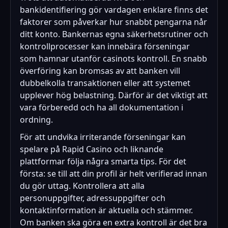
bankidentifiering gör vardagen enklare finns det
faktorer som påverkar hur snabbt pengarna når
ditt konto. Bankernas egna säkerhetsrutiner och
kontrollprocesser kan innebära förseningar
som hamnar utanför casinots kontroll. En snabb
överföring kan bromsas av att banken vill
dubbelkolla transaktionen eller att systemet
upplever hög belastning. Därför är det viktigt att
vara förberedd och ha all dokumentation i
ordning.
För att undvika irriterande förseningar kan
spelare på Rapid Casino och liknande
plattformar följa några smarta tips. För det
första: se till att din profil är helt verifierad innan
du gör uttag. Kontrollera att alla
personuppgifter, adressuppgifter och
kontaktinformation är aktuella och stämmer.
Om banken ska göra en extra kontroll är det bra