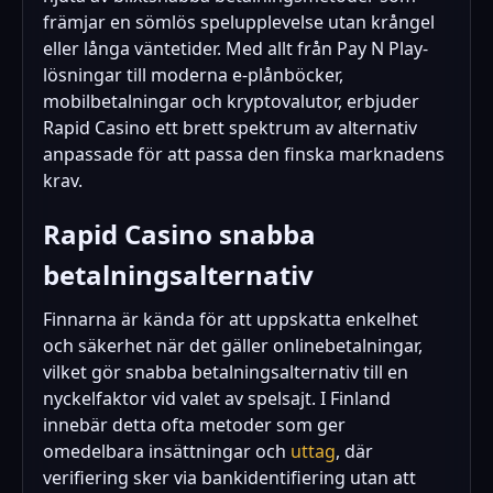
främjar en sömlös spelupplevelse utan krångel
eller långa väntetider. Med allt från Pay N Play-
lösningar till moderna e-plånböcker,
mobilbetalningar och kryptovalutor, erbjuder
Rapid Casino ett brett spektrum av alternativ
anpassade för att passa den finska marknadens
krav.
Rapid Casino snabba
betalningsalternativ
Finnarna är kända för att uppskatta enkelhet
och säkerhet när det gäller onlinebetalningar,
vilket gör snabba betalningsalternativ till en
nyckelfaktor vid valet av spelsajt. I Finland
innebär detta ofta metoder som ger
omedelbara insättningar och
uttag
, där
verifiering sker via bankidentifiering utan att