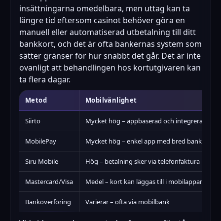
insättningarna omedelbara, men uttag kan ta
längre tid eftersom casinot behöver göra en
manuell eller automatiserad utbetalning till ditt
bankkort, och det är ofta bankernas system som
sätter gränser för hur snabbt det går. Det är inte
ovanligt att behandlingen hos kortutgivaren kan
ta flera dagar.
Metod
Mobilvänlighet
Siirto
Mycket hög – appbaserad och integrerad med 
MobilePay
Mycket hög – enkel app med bred bankkoppl
Siru Mobile
Hög – betalning sker via telefonfaktura
Mastercard/Visa
Medel – kort kan läggas till i mobilappar
Banköverföring
Varierar – ofta via mobilbank