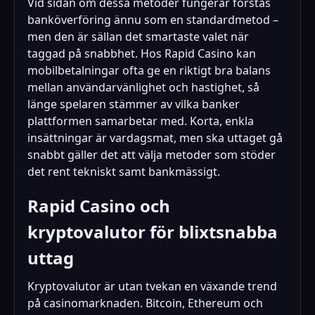
Vid sidan om dessa metoder fungerar förstås
banköverföring ännu som en standardmetod –
men den är sällan det smartaste valet när
taggad på snabbhet. Hos Rapid Casino kan
mobilbetalningar ofta ge en riktigt bra balans
mellan användarvänlighet och hastighet, så
länge spelaren stämmer av vilka banker
plattformen samarbetar med. Korta, enkla
insättningar är vardagsmat, men ska uttaget gå
snabbt gäller det att välja metoder som stöder
det rent tekniskt samt bankmässigt.
Rapid Casino och
kryptovalutor för blixtsnabba
uttag
Kryptovalutor är utan tvekan en växande trend
på casinomarknaden. Bitcoin, Ethereum och