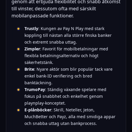
genom att erbjuda flexibilitet och snabb åtkomst
till vinster, dessutom ofta med särskilt
mobilanpassade funktioner.
Trustly
: Kungen av Pay N Play med stark
koppling till nästan alla större finska banker
och extremt snabba uttag.
Zimpler
: Favorit för mobilbetalningar med
flexibla betalningsalternativ och högt
säkerhetstänk.
Brite
: Nyare aktör som blir populär tack vare
enkel bank-ID verifiering och bred
banktäckning.
TrumoPay
: Ständig växande spelare med
fokus på snabbhet och enkelhet genom
playnplay-konceptet.
E-plånböcker
: Skrill, Neteller, Jeton,
MuchBetter och Payz, alla med smidiga appar
och snabba uttag utan bankprocess.