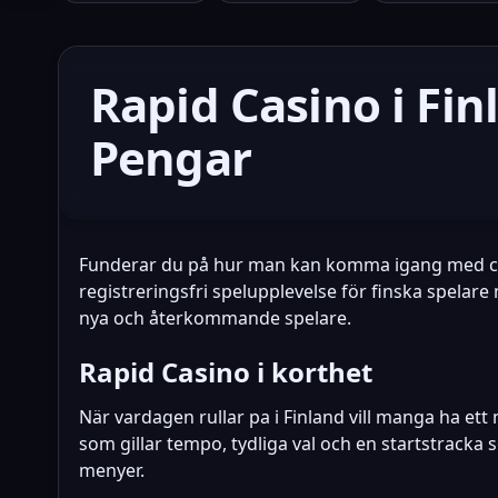
Rapid Casino i Fin
Pengar
Funderar du på hur man kan komma igang med casin
registreringsfri spelupplevelse för finska spelar
nya och återkommande spelare.
Rapid Casino i korthet
När vardagen rullar pa i Finland vill manga ha ett 
som gillar tempo, tydliga val och en startstracka
menyer.