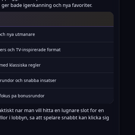
 ger bade igenkanning och nya favoriter.
 och nya utmanare
lers och TV-inspirerade format
med klassiska regler
 rundor och snabba insatser
 fokus pa bonusrundor
aktiskt nar man vill hitta en lugnare slot for en
or i lobbyn, sa att spelare snabbt kan klicka sig