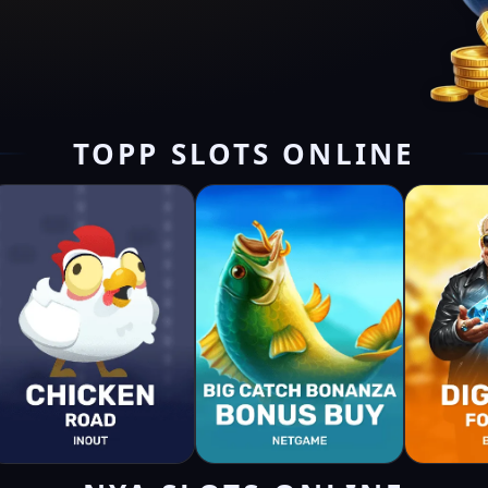
TOPP SLOTS ONLINE