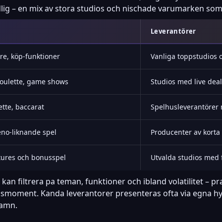
lig – en mix av stora studios och nischade varumarken som
Leverantörer
re, köp-funktioner
Vanliga toppstudios
 roulette, game shows
Studios med live dea
ette, baccarat
Spelhusleverantörer 
keno-liknande spel
Producenter av korta
tures och bonusspel
Utvalda studios med
 kan filtrera pa teman, funktioner och ibland volatilitet – pr
usmoment. Kanda leverantorer presenteras ofta via egna hyll
namn.