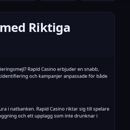
 med Riktiga
ieringsmejl? Rapid Casino erbjuder en snabb,
ankidentifiering och kampanjer anpassade för både
ra i natbanken. Rapid Casino riktar sig till spelare
nloggning och ett upplagg som inte drunknar i