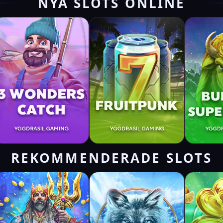
NYA SLOTS ONLINE
REKOMMENDERADE SLOTS