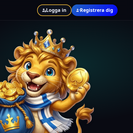
Logga in
Registrera dig