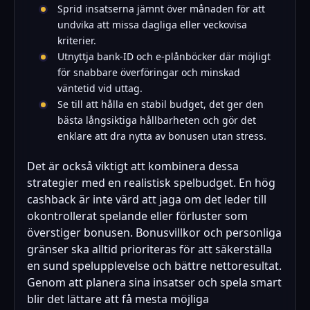
Sprid insatserna jämnt över månaden för att
undvika att missa dagliga eller veckovisa
kriterier.
Utnyttja bank-ID och e-plånböcker där möjligt
för snabbare överföringar och minskad
väntetid vid uttag.
Se till att hålla en stabil budget, det ger den
bästa långsiktiga hållbarheten och gör det
enklare att dra nytta av bonusen utan stress.
Det är också viktigt att kombinera dessa
strategier med en realistisk spelbudget. En hög
cashback är inte värd att jaga om det leder till
okontrollerat spelande eller förluster som
överstiger bonusen. Bonusvillkor och personliga
gränser ska alltid prioriteras för att säkerställa
en sund spelupplevelse och bättre nettoresultat.
Genom att planera sina insatser och spela smart
blir det lättare att få mesta möjliga