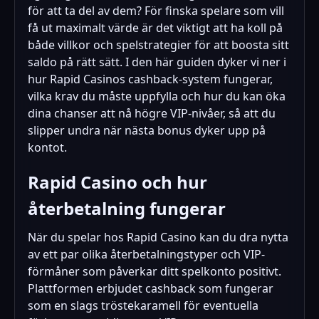
för att ta del av dem? För finska spelare som vill
få ut maximalt värde är det viktigt att ha koll på
både villkor och spelstrategier för att boosta sitt
saldo på rätt sätt. I den här guiden dyker vi ner i
hur Rapid Casinos cashback-system fungerar,
vilka krav du måste uppfylla och hur du kan öka
dina chanser att nå högre VIP-nivåer, så att du
slipper undra när nästa bonus dyker upp på
kontot.
Rapid Casino och hur
återbetalning fungerar
När du spelar hos Rapid Casino kan du dra nytta
av ett par olika återbetalningstyper och VIP-
förmåner som påverkar ditt spelkonto positivt.
Plattformen erbjudet cashback som fungerar
som en slags tröstekaramell för eventuella