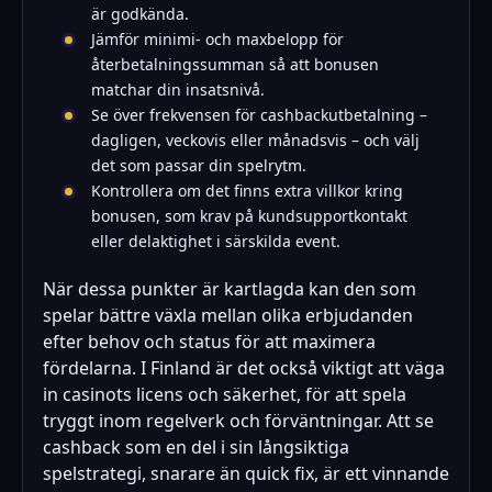
är godkända.
Jämför minimi- och maxbelopp för
återbetalningssumman så att bonusen
matchar din insatsnivå.
Se över frekvensen för cashbackutbetalning –
dagligen, veckovis eller månadsvis – och välj
det som passar din spelrytm.
Kontrollera om det finns extra villkor kring
bonusen, som krav på kundsupportkontakt
eller delaktighet i särskilda event.
När dessa punkter är kartlagda kan den som
spelar bättre växla mellan olika erbjudanden
efter behov och status för att maximera
fördelarna. I Finland är det också viktigt att väga
in casinots licens och säkerhet, för att spela
tryggt inom regelverk och förväntningar. Att se
cashback som en del i sin långsiktiga
spelstrategi, snarare än quick fix, är ett vinnande