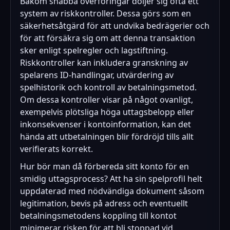
Bakom snabba överföringar döljer sig ofta ett
system av riskkontroller. Dessa görs som en
säkerhetsåtgärd för att undvika bedrägerier och
för att försäkra sig om att denna transaktion
sker enligt spelregler och lagstiftning.
Riskkontroller kan inkludera granskning av
spelarens ID-handlingar, utvärdering av
spelhistorik och kontroll av betalningsmetod.
Om dessa kontroller visar på något ovanligt,
exempelvis plötsliga höga uttagsbelopp eller
inkonsekvenser i kontoinformation, kan det
hända att utbetalningen blir fördröjd tills allt
verifierats korrekt.
Hur bör man då förbereda sitt konto för en
smidig uttagsprocess? Att ha sin spelprofil helt
uppdaterad med nödvändiga dokument såsom
legitimation, bevis på adress och eventuellt
betalningsmetodens koppling till kontot
minimerar risken för att bli stoppad vid