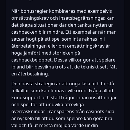
När bonusregler kombineras med exempelvis
omsättningskrav och insatsbegränsningar, kan
det skapa situationer där den tänkta nyttan ur
cashbacken blir mindre. Ett exempel är när man
satsar högt på ett spel som inte räknas in i
återbetalningen eller om omsättningskrav är
höga jämfört med storleken på
cashbackbeloppet. Dessa villkor gör att spelare
ibland blir besvikna trots att de tekniskt sett fått
en återbetalning.
Den bästa strategin är att noga läsa och förstå
felkällor som kan finnas i villkoren. Fråga alltid
kundsupport och ställ frågor innan insättningar
och spel för att undvika otrevliga
överraskningar. Transparens från casinots sida
är nyckeln till att du som spelare kan göra bra
val och få ut mesta möjliga värde ur din