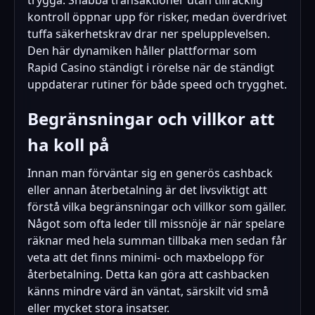
kontroll öppnar upp för risker, medan överdrivet
tuffa säkerhetskrav drar ner spelupplevelsen.
Den här dynamiken håller plattformar som
Rapid Casino ständigt i rörelse när de ständigt
uppdaterar rutiner för både speed och trygghet.
Begränsningar och villkor att
ha koll på
Innan man förväntar sig en generös cashback
eller annan återbetalning är det livsviktigt att
förstå vilka begränsningar och villkor som gäller.
Något som ofta leder till missnöje är när spelare
räknar med hela summan tillbaka men sedan får
veta att det finns minimi- och maxbelopp för
återbetalning. Detta kan göra att cashbacken
känns mindre värd än väntat, särskilt vid små
eller mycket stora insatser.