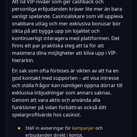
Att nå VIP-nivåer som ger cashback och
personliga erbjudanden kräver lite mer än bara
vanligt spelande. Casinoälskare som vill uppleva
snabbare uttag och mer exklusiva bonusar bör
sikta på att bygga upp sin lojalitet och
kontinuerligt interagera med plattformen. Det
finns ett par praktiska steg att ta för att
maximera dina möjligheter att kliva upp i VIP-
hierarkin.
En sak som ofta förbises är vikten av att ha en
god kontakt med supporten – att visa intresse
och ställa frågor kan nämligen öppna dörrar till
exklusiva inbjudningar som annars saknas.
Genom att vara aktiv och använda alla
funktioner på sidan förbättras också ditt
spelarprofilvärde hos casinot.
Ställ in aviseringar för
kampanjer
och
erbjudanden direkt i kontot.