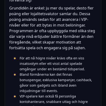
Grundidén är enkel: ju mer du spelar, desto fler
poäng eller lojalitetsvalutor samlar du. Dessa
poäng används sedan för att avancera i VIP-
nivåer eller för att bytas in mot belöningar.
Programmen är ofta uppbyggda med olika steg
där varje nivå erbjuder bättre förmåner än den
föregående, vilket skapar motivation att
fortsätta spela och engagera sig på sajten.
För att nå högre nivåer krävs ofta en viss
insatsvolym eller ett visst antal spelade
omgångar under en bestämd tidsperiod.
Bland förmånerna kan det finnas
bonuspengar, exklusiva kampanjer, cashback,
gåvor som gadgets och ibland även
inbjudningar till events.
VIP-spelare kan också få personliga
kontohanterare, snabbare uttag och högre