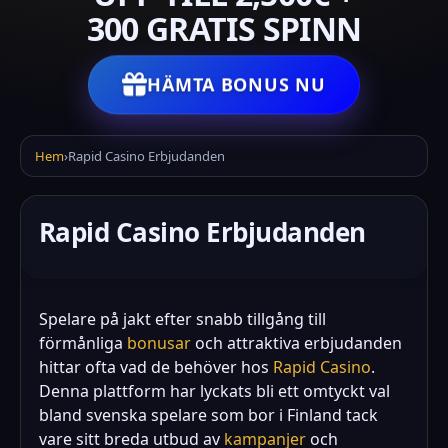
300 GRATIS SPINN
HÄMTA BONUS NU
Hem
›
Rapid Casino Erbjudanden
Rapid Casino Erbjudanden
Spelare på jakt efter snabb tillgång till
förmånliga
bonusar
och attraktiva erbjudanden
hittar ofta vad de behöver hos
Rapid Casino
.
Denna plattform har lyckats bli ett omtyckt val
bland svenska spelare som bor i Finland tack
vare sitt breda utbud av
kampanjer
och