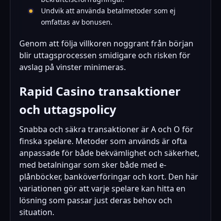
Undvik att använda betalmetoder som ej
omfattas av bonusen.
Genom att följa villkoren noggrant från början
blir uttagsprocessen smidigare och risken för
avslag på vinster minimeras.
Rapid Casino transaktioner
och uttagspolicy
Snabba och säkra transaktioner är A och O för
finska spelare. Metoder som används är ofta
anpassade för både bekvämlighet och säkerhet,
med betalningar som sker både med e-
plånböcker, banköverföringar och kort. Den här
variationen gör att varje spelare kan hitta en
lösning som passar just deras behov och
situation.