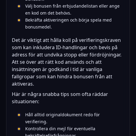
Välj bonusen från erbjudandelistan eller ange
en kod om det behövs.
Bekräfta aktiveringen och börja spela med
bonusmedel.
Det är viktigt att hålla koll på verifieringskraven
som kan inkludera ID-handlingar och bevis på
adress för att undvika stopp eller fördröjningar.
Att se över att rätt kod används och att
insättningen är godkänd i tid är vanliga
fallgropar som kan hindra bonusen från att
aktiveras.
Här är några snabba tips som ofta räddar
situationen:
Håll alltid originaldokument redo för
verifiering.
Kontrollera din mejl för eventuella
bekräftelseförfrågningar.