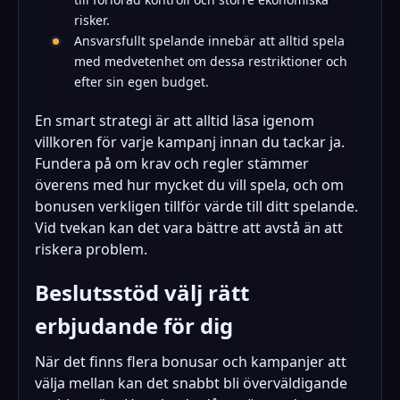
risker.
Ansvarsfullt spelande innebär att alltid spela
med medvetenhet om dessa restriktioner och
efter sin egen budget.
En smart strategi är att alltid läsa igenom
villkoren för varje kampanj innan du tackar ja.
Fundera på om krav och regler stämmer
överens med hur mycket du vill spela, och om
bonusen verkligen tillför värde till ditt spelande.
Vid tvekan kan det vara bättre att avstå än att
riskera problem.
Beslutsstöd välj rätt
erbjudande för dig
När det finns flera bonusar och kampanjer att
välja mellan kan det snabbt bli överväldigande