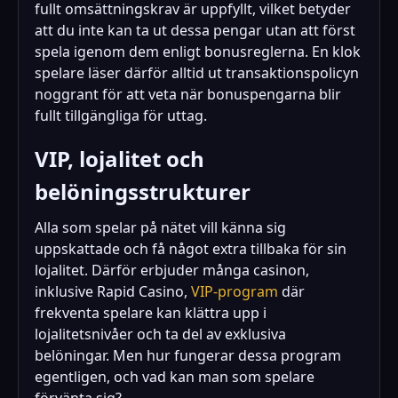
fullt omsättningskrav är uppfyllt, vilket betyder
att du inte kan ta ut dessa pengar utan att först
spela igenom dem enligt bonusreglerna. En klok
spelare läser därför alltid ut transaktionspolicyn
noggrant för att veta när bonuspengarna blir
fullt tillgängliga för uttag.
VIP, lojalitet och
belöningsstrukturer
Alla som spelar på nätet vill känna sig
uppskattade och få något extra tillbaka för sin
lojalitet. Därför erbjuder många casinon,
inklusive Rapid Casino,
VIP-program
där
frekventa spelare kan klättra upp i
lojalitetsnivåer och ta del av exklusiva
belöningar. Men hur fungerar dessa program
egentligen, och vad kan man som spelare
förvänta sig?