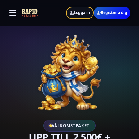
Logga in
Registrera dig
Meny
Spel
Logga in
Betalningsmetoder
App
Uttag
Bonusar
VÄLKOMSTPAKET
UPP TILL 2,500€ +