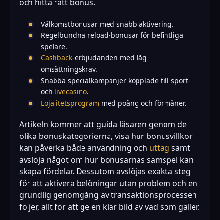
och hitta rätt bonus.
Välkomstbonusar med snabb aktivering.
Regelbundna reload-bonusar för befintliga
spelare.
Cashback
-erbjudanden med låg
omsättningskrav.
Snabba specialkampanjer kopplade till sport-
och
livecasino
.
Lojalitetsprogram
med poäng och förmåner.
Artikeln kommer att guida läsaren genom de
olika bonuskategorierna, visa hur bonusvillkor
kan påverka både användning och
uttag
samt
avslöja något om hur bonusarnas samspel kan
skapa fördelar. Dessutom avslöjas exakta steg
för att aktivera belöningar utan problem och en
grundlig genomgång av transaktionsprocessen
följer, allt för att ge en klar bild av vad som gäller.