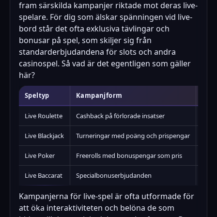
fram särskilda kampanjer riktade mot deras live-
spelare. För dig som älskar spänningen vid live-
bord står det ofta exklusiva tävlingar och
bonusar på spel, som skiljer sig från
standarderbjudandena för slots och andra
casinospel. Så vad är det egentligen som gäller
här?
Speltyp
Kampanjform
Särs
Live Roulette
Cashback på förlorade insatser
Gäll
Live Blackjack
Turneringar med poäng och prispengar
Max 
Live Poker
Freerolls med bonuspengar som pris
Anmä
Live Baccarat
Specialbonuserbjudanden
Binda
Kampanjerna för live-spel är ofta utformade för
att öka interaktiviteten och belöna de som