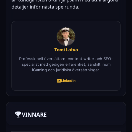
detaljer inför nästa spelrunda.
Tomi Latva
Professionell översättare, content writer och SEO-
specialist med gedigen erfarenhet, särskilt inom
iGaming och juridiska översättningar.
LinkedIn
VINNARE