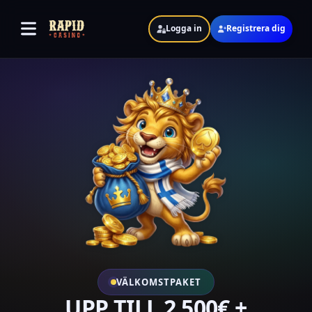
Logga in
Registrera dig
Meny
Spel
Logga in
Betalningsmetoder
App
Uttag
Bonusar
VÄLKOMSTPAKET
UPP TILL 2,500€ +