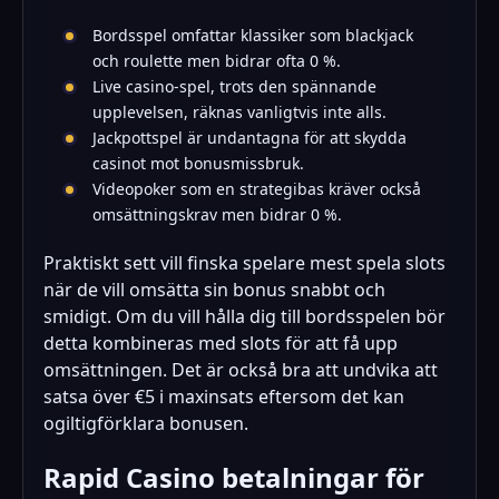
Bordsspel omfattar klassiker som blackjack
och roulette men bidrar ofta 0 %.
Live casino-spel, trots den spännande
upplevelsen, räknas vanligtvis inte alls.
Jackpottspel är undantagna för att skydda
casinot mot bonusmissbruk.
Videopoker som en strategibas kräver också
omsättningskrav men bidrar 0 %.
Praktiskt sett vill finska spelare mest spela slots
när de vill omsätta sin bonus snabbt och
smidigt. Om du vill hålla dig till bordsspelen bör
detta kombineras med slots för att få upp
omsättningen. Det är också bra att undvika att
satsa över €5 i maxinsats eftersom det kan
ogiltigförklara bonusen.
Rapid Casino betalningar för