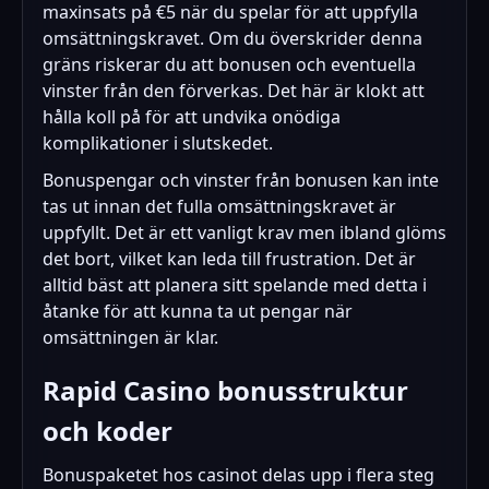
maxinsats på €5 när du spelar för att uppfylla
omsättningskravet. Om du överskrider denna
gräns riskerar du att bonusen och eventuella
vinster från den förverkas. Det här är klokt att
hålla koll på för att undvika onödiga
komplikationer i slutskedet.
Bonuspengar och vinster från bonusen kan inte
tas ut innan det fulla omsättningskravet är
uppfyllt. Det är ett vanligt krav men ibland glöms
det bort, vilket kan leda till frustration. Det är
alltid bäst att planera sitt spelande med detta i
åtanke för att kunna ta ut pengar när
omsättningen är klar.
Rapid Casino bonusstruktur
och koder
Bonuspaketet hos casinot delas upp i flera steg