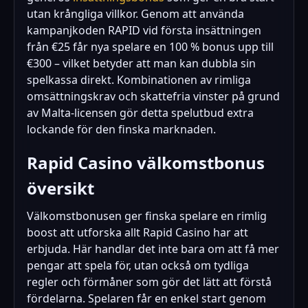
utan krångliga villkor. Genom att använda
kampanjkoden RAPID vid första insättningen
från €25 får nya spelare en 100 % bonus upp till
€300 – vilket betyder att man kan dubbla sin
spelkassa direkt. Kombinationen av rimliga
omsättningskrav och skattefria vinster på grund
av Malta-licensen gör detta spelutbud extra
lockande för den finska marknaden.
Rapid Casino välkomstbonus
översikt
Välkomstbonusen ger finska spelare en rimlig
boost att utforska allt Rapid Casino har att
erbjuda. Här handlar det inte bara om att få mer
pengar att spela för, utan också om tydliga
regler och förmåner som gör det lätt att förstå
fördelarna. Spelaren får en enkel start genom