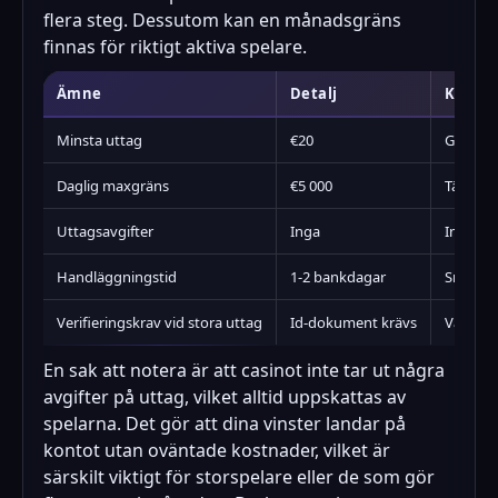
flera steg. Dessutom kan en månadsgräns
finnas för riktigt aktiva spelare.
Ämne
Detalj
Komme
Minsta uttag
€20
Gäller f
Daglig maxgräns
€5 000
Täckande
Uttagsavgifter
Inga
Inga ext
Handläggningstid
1-2 bankdagar
Snabbar
Verifieringskrav vid stora uttag
Id-dokument krävs
Vanligt 
En sak att notera är att casinot inte tar ut några
avgifter på uttag, vilket alltid uppskattas av
spelarna. Det gör att dina vinster landar på
kontot utan oväntade kostnader, vilket är
särskilt viktigt för storspelare eller de som gör