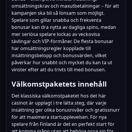
omsättningskrav och maxutbetalningar – för att
kampanjen ska bli så lönsam som möjligt.
Spelare som gillar snabba och frekventa
bonusar kan dra nytta av dagliga spins, medan
mer seriösa spelare lockas av veckovisa
tävlingar och VIP-förmåner. De flesta bonusar
har omsättningsregler kopplade till
insättningsbelopp och bonusvärden, vilket
påverkar hur snabbt och mycket du kan ta ut
vinster efter att du trivts till med bonusen.
Välkomstpaketets innehåll
Det klassiska välkomstpaketet hos det här
casinot är upplagt i tre lätta steg, där varje
insättning ger olika bonusnivåer och gratissnurr
för att maximera startupplevelsen. För nya
spelare från Finland är det en perfekt start för
att komma igång utan att behöva oroa sig för