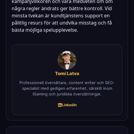
kampanjvillkoren och vara medveten om om
några regler ändrats ger bättre kontroll. Vid
minsta tvekan är kundtjänstens support en
pålitlig resurs för att undvika misstag och få
bästa möjliga spelupplevelse.
Tomi Latva
Professionell översättare, content writer och SEO-
specialist med gedigen erfarenhet, särskilt inom
iGaming och juridiska översättningar.
LinkedIn