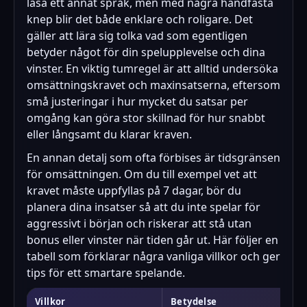
läsa ett annat språk, men med några handfasta
knep blir det både enklare och roligare. Det
gäller att lära sig tolka vad som egentligen
betyder något för din spelupplevelse och dina
vinster. En viktig tumregel är att alltid undersöka
omsättningskravet och maxinsatserna, eftersom
små justeringar i hur mycket du satsar per
omgång kan göra stor skillnad för hur snabbt
eller långsamt du klarar kraven.
En annan detalj som ofta förbises är tidsgränsen
för omsättningen. Om du till exempel vet att
kravet måste uppfyllas på 7 dagar, bör du
planera dina insatser så att du inte spelar för
aggressivt i början och riskerar att stå utan
bonus eller vinster när tiden går ut. Här följer en
tabell som förklarar några vanliga villkor och ger
tips för ett smartare spelande.
Villkor
Betydelse