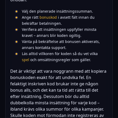
Välj den planerade insättningssumman.
Ange rätt
bonuskod
i avsett fält innan du
bekräftar betalningen.
Verifiera att insättningen uppfyller minsta
kravet – annars blir koden ogiltig.
Vänta på bekräftelse att bonusen aktiverats,
annars kontakta support.
Läs alltid villkoren för koden så du vet vilka
spel
och omsättningsregler som gäller.
Det är viktigt att vara noggrann med att kopiera
bonuskoden exakt för att undvika fel. En
felaktigt inskriven kod brukar inte ge någon
bonus alls, och det kan ta tid att rätta till det
efter insättning. Dessutom bör du alltid
dubbelkolla minsta insättning för varje kod –
ibland krävs olika summor för olika kampanjer.
Skulle koden mot förmodan inte registreras av