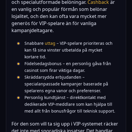
och specialutformade belöningar.
Cashback
är
en vanlig och populär förmån som belönar
lojalitet, och den kan ofta vara mycket mer
generös för VIP-spelare än för vanliga
kampanjdeltagare.
Snabbare
uttag
– VIP-spelare prioriteras och
kan få sina vinster utbetalda på mycket
kortare tid.
Födelsedagsbonus – en personlig gåva från
casinot som firar viktiga dagar.
Skräddarsydda erbjudanden –
specialanpassade kampanjer baserade på
spelarens egna vanor och preferenser.
Personlig kundtjänst – direktkontakt med
dedikerade VIP-meddlare som kan hjälpa till
med allt från bonusfrågor till teknisk support.
För den som vill ta sig upp i VIP-systemet räcker
det inte med sporadiska insatser. Det handlar