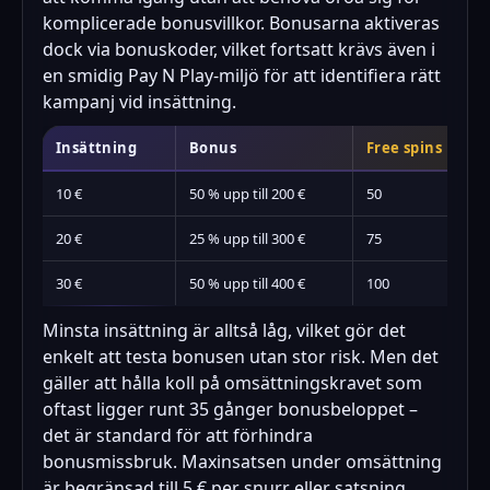
komplicerade bonusvillkor. Bonusarna aktiveras
dock via bonuskoder, vilket fortsatt krävs även i
en smidig Pay N Play-miljö för att identifiera rätt
kampanj vid insättning.
Insättning
Bonus
Free spins
10 €
50 % upp till 200 €
50
20 €
25 % upp till 300 €
75
30 €
50 % upp till 400 €
100
Minsta insättning är alltså låg, vilket gör det
enkelt att testa bonusen utan stor risk. Men det
gäller att hålla koll på omsättningskravet som
oftast ligger runt 35 gånger bonusbeloppet –
det är standard för att förhindra
bonusmissbruk. Maxinsatsen under omsättning
är begränsad till 5 € per snurr eller satsning,