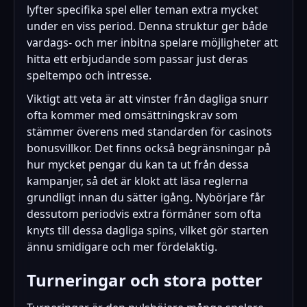
lyfter specifika spel eller teman extra mycket
under en viss period. Denna struktur ger både
vardags- och mer inbitna spelare möjligheter att
hitta ett erbjudande som passar just deras
speltempo och intresse.
Viktigt att veta är att vinster från dagliga snurr
ofta kommer med omsättningskrav som
stämmer överens med standarden för casinots
bonusvillkor. Det finns också begränsningar på
hur mycket pengar du kan ta ut från dessa
kampanjer, så det är klokt att läsa reglerna
grundligt innan du sätter igång. Nybörjare får
dessutom periodvis extra förmåner som ofta
knyts till dessa dagliga spins, vilket gör starten
ännu smidigare och mer fördelaktig.
Turneringar och stora potter