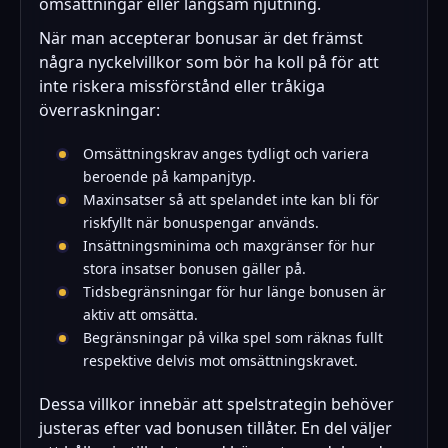
omsättningar eller långsam njutning.
När man accepterar bonusar är det främst
några nyckelvillkor som bör ha koll på för att
inte riskera missförstånd eller tråkiga
överraskningar:
Omsättningskrav anges tydligt och variera
beroende på kampanjtyp.
Maxinsatser så att spelandet inte kan bli för
riskfyllt när bonuspengar används.
Insättningsminima och maxgränser för hur
stora insatser bonusen gäller på.
Tidsbegränsningar för hur länge bonusen är
aktiv att omsätta.
Begränsningar på vilka spel som räknas fullt
respektive delvis mot omsättningskravet.
Dessa villkor innebär att spelstrategin behöver
justeras efter vad bonusen tillåter. En del väljer