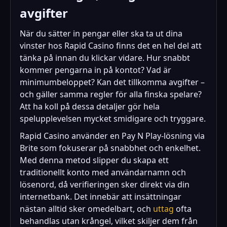
avgifter
När du sätter in pengar eller ska ta ut dina
vinster hos Rapid Casino finns det en hel del att
tänka på innan du klickar vidare. Hur snabbt
kommer pengarna in på kontot? Vad är
minimumbeloppet? Kan det tillkomma avgifter –
och gäller samma regler för alla finska spelare?
Att ha koll på dessa detaljer gör hela
spelupplevelsen mycket smidigare och tryggare.
Rapid Casino använder en Pay N Play-lösning via
Brite som fokuserar på snabbhet och enkelhet.
Med denna metod slipper du skapa ett
traditionellt konto med användarnamn och
lösenord, då verifieringen sker direkt via din
internetbank. Det innebär att insättningar
nästan alltid sker omedelbart, och
uttag
ofta
behandlas utan krångel, vilket skiljer dem från