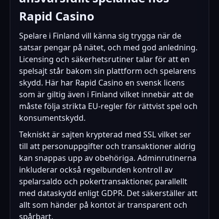
Rapid Casino
Spelare i Finland vill känna sig trygga när de
satsar pengar på nätet, och med god anledning.
Licensing och säkerhetsrutiner talar för att en
spelsajt står bakom sin plattform och spelarens
skydd. Här har Rapid Casino en svensk licens
som är giltig även i Finland vilket innebär att de
måste följa strikta EU-regler för rättvist spel och
konsumentskydd.
Tekniskt är sajten krypterad med SSL vilket ser
till att personuppgifter och transaktioner aldrig
kan snappas upp av obehöriga. Adminrutinerna
inkluderar också regelbunden kontroll av
spelarsaldo och pokertransaktioner, parallellt
med dataskydd enligt GDPR. Det säkerställer att
allt som händer på kontot är transparent och
spårbart.