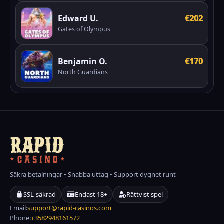
Edward U.
€202
Gates of Olympus
Benjamin O.
€170
North Guardians
Säkra betalningar • Snabba uttag • Support dygnet runt
Suomi
SSL-säkrad
Endast 18+
Rättvist spel
Svenska
Email:
support@rapid-casinos.com
Phone:
+3582948161572
English