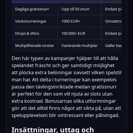
Dagliga gratissnurr
Upp till 50 snurr
Endast på utval
Veckoturneringar
1000 EUR+
Omsättningskra
Drops & Wins
100 000+ EUR
Endast på specif
Multiplifierade vinster
Varierande multiplar
Gäller bara un
Den här typen av kampanjer hjälper till att hålla
spelandet fräscht och ger samtidigt möjlighet
att plocka extra belöningar oavsett vilken spelstil
man har. Att delta i turneringar kan exempelvis
passa den tävlingsinriktade medan gratissnurr
är perfekt för den som vill njuta av slots utan
extra kostnad. Bonusarnas olika utformningar
gör att det alltid finns något att sikta på, utan att
spelupplevelsen blir ointressant eller påtvingad.
Insättningar, uttag och