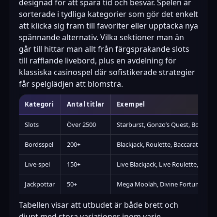
designad för att spara tid och besvär. Spelen är
sorterade i tydliga kategorier som gör det enkelt
att klicka sig fram till favoriter eller upptäcka nya
spännande alternativ. Vilka sektioner man än
går till hittar man allt från färgsprakande slots
till rafflande livebord, plus en avdelning för
klassiska casinospel där sofistikerade strategier
får spelglädjen att blomstra.
Kategori
Antal titlar
Exempel
Slots
Över 2500
Starburst, Gonzo’s Quest, Book of
Bordsspel
200+
Blackjack, Roulette, Baccarat
Live-spel
150+
Live Blackjack, Live Roulette, Mono
Jackpottar
50+
Mega Moolah, Divine Fortune
Tabellen visar att utbudet är både brett och
djupt med stora variationer inom varje