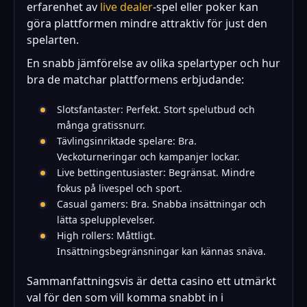
erfarenhet av
live dealer
-spel eller poker kan
göra plattformen mindre attraktiv för just den
spelarten.
En snabb jämförelse av olika spelartyper och hur
bra de matchar plattformens erbjudande:
Slotsfantaster: Perfekt. Stort spelutbud och
många gratissnurr.
Tävlingsinriktade spelare: Bra.
Veckoturneringar och kampanjer lockar.
Live bettingentusiaster: Begränsat. Mindre
fokus på livespel och sport.
Casual gamers: Bra. Snabba insättningar och
lätta spelupplevelser.
High rollers: Måttligt.
Insättningsbegränsningar kan kännas snäva.
Sammanfattningsvis är detta casino ett utmärkt
val för den som vill komma snabbt in i