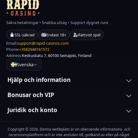
Säkra betalningar • Snabba uttag • Support dygnet runt
Suomi
SSL-säkrad
Endast 18+
Rättvist spel
Svenska
Email:
support@rapid-casinos.com
Phone:
+3582948161572
English
Address:
Keskuskatu 7, 60100 Seinäjoki, Finland
Svenska
Hjälp och information
Om oss
Bonusar och VIP
Kontakter
Kampanjer
Juridik och konto
Recension
VIP-program
Ålder och verifiering
Betalningsmetoder
Copyright © 2026. Denna webbplats är en oberoende informations- och
Cashback
Ansvarsfullt spelande
recensionsplattform och är inte ansluten till, godkänd av eller på något