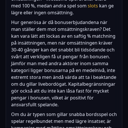
med 100 %, medan andra spel som
slots
kan ge
lägre eller ingen omsättning.
Hur generösa är då bonuserbjudandena när
man ställer dem mot omsättningskraven? Det
kan vara lätt att lockas av en saftig % matchning
på insättningen, men när omsättningen kräver
30-40 gånger kan det snabbt bli tidsödande och
svårt att verkligen få ut pengar från bonusen.
Jämför man med andra aktörer inom samma
kategori ligger bonusarna på en medelnivå, inte
extremt stora men ändå värda att ta i beaktande
om du gillar livebordögat. Kapitalbegränsningar
gör också att du inte kan låsa fast för mycket
pengar i bonusen, vilket är positivt för
ansvarsfullt spelande.
Om du är typen som gillar snabba bordsspel och
spelar regelbundet men med lägre insatser, är
kampanjer med måttliga omsättningskrav och