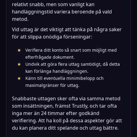
relativt snabb, men som vanligt kan
handläggningstid variera beroende på vald
metod.
Vid uttag är det viktigt att tänka på några saker
för att slippa onödiga förseningar:
Verifiera ditt konto så snart som möjligt med
efterfrågade dokument.
Undvik att göra flera uttag samtidigt, då detta
kan förlänga handläggningen.
Känn till eventuella minimibelopp och
maximalgränser för uttag.
Snabbaste uttagen sker ofta via samma metod
som insättningen, främst Trustly, och tar ofta
inga mer än 24 timmar efter godkänd
verifiering. Att ha koll på dessa aspekter gör att
du kan planera ditt spelande och uttag bättre.