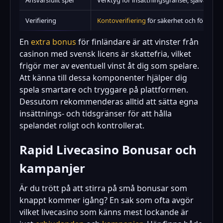
Verifiering
Kontoverifiering
för säkerhet och förhindr
En
extra bonus
för finländare är att vinster från
casinon med svensk licens är skattefria, vilket
frigör mer av eventuell vinst åt dig som spelare.
Att känna till dessa komponenter hjälper dig
spela smartare och tryggare på plattformen.
Dessutom rekommenderas alltid att sätta egna
insättnings- och tidsgränser för att hålla
spelandet roligt och kontrollerat.
Rapid Livecasino Bonusar och
kampanjer
Är du trött på att stirra på små bonusar som
knappt kommer igång? En sak som ofta avgör
vilket livecasino som känns mest lockande är