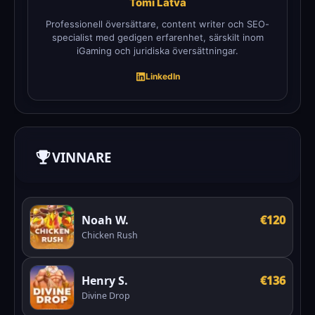
Tomi Latva
Professionell översättare, content writer och SEO-
specialist med gedigen erfarenhet, särskilt inom
iGaming och juridiska översättningar.
LinkedIn
VINNARE
Noah W.
€120
Chicken Rush
Henry S.
€136
Divine Drop