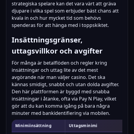
strategiska spelare kan det vara värt att gräva
djupare i vilka spel som erbjuder bäst chans att
kvala in och hur mycket tid som behövs
spenderas för att hänga med i toppskiktet.
Insättningsgränser,
uttagsvillkor och avgifter
För många är betalflöden och regler kring
insättningar och uttag lite av det mest
avgörande när man väljer casino. Det ska
kännas smidigt, snabbt och utan dolda avgifter.
Den här plattformen är byggd med snabba
insättningar i åtanke, ofta via Pay N Play, vilket
gör att du kan komma igång på bara några
minuter med bankidentifiering via mobilen.
Minimiinsättning
Uttagsminimi
T