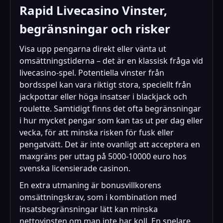
Rapid Livecasino Vinster,
begränsningar och risker
Visa upp pengarna direkt eller vänta ut
omsättningstiderna – det är en klassisk fråga vid
livecasino-spel. Potentiella vinster från
bordsspel kan vara riktigt stora, speciellt från
jackpottar eller höga insatser i blackjack och
roulette. Samtidigt finns det ofta begränsningar
i hur mycket pengar som kan tas ut per dag eller
vecka, för att minska risken för fusk eller
pengatvätt. Det är inte ovanligt att acceptera en
maxgräns per uttag på 5000-10000 euro hos
svenska licensierade casinon.
En extra utmaning är bonusvillkorens
omsättningskrav, som i kombination med
insatsbegränsningar lätt kan minska
nettovinsten om man inte har koll. En spelare