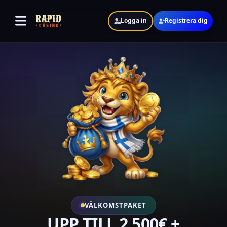
Logga in
Registrera dig
Meny
Spel
Logga in
Betalningsmetoder
App
Uttag
Bonusar
VÄLKOMSTPAKET
UPP TILL 2,500€ +