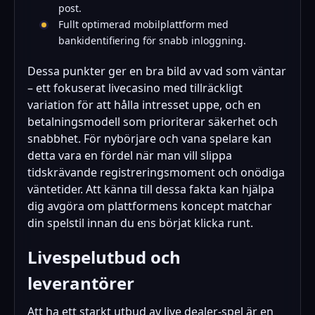
post.
Fullt optimerad mobilplattform med
bankidentifiering för snabb inloggning.
Dessa punkter ger en bra bild av vad som väntar
– ett fokuserat livecasino med tillräckligt
variation för att hålla intresset uppe, och en
betalningsmodell som prioriterar säkerhet och
snabbhet. För nybörjare och vana spelare kan
detta vara en fördel när man vill slippa
tidskrävande registreringsmoment och onödiga
väntetider. Att känna till dessa fakta kan hjälpa
dig avgöra om plattformens koncept matchar
din spelstil innan du ens börjat klicka runt.
Livespelutbud och
leverantörer
Att ha ett starkt utbud av live dealer-spel är en