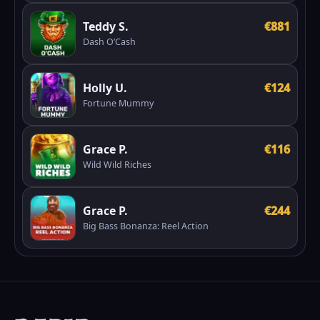
Teddy S.
€881
Dash O’Cash
Holly U.
€124
Fortune Mummy
Grace P.
€116
Wild Wild Riches
Grace P.
€244
Big Bass Bonanza: Reel Action