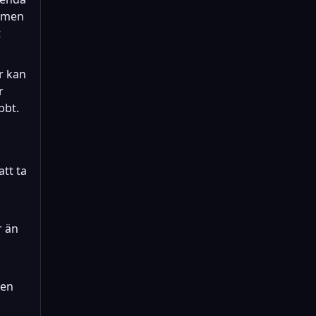
, men
t
er kan
r
bbt.
tt ta
r än
 en