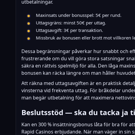
utbetalningar.
Maxinsats under bonusspel: 5€ per rund.
Uttagsgräns: minst 50€ per uttag.
Uttagsavgift: 3€ per transaktion.
Missbruk av bonusen eller brott mot villkoren le
Dessa begränsningar påverkar hur snabbt och ef
frustrerande om du vill göra stora satsningar sn
säkra en rättvis spelmiljö för alla. Den låga max
bonusen kan räcka längre om man håller huvudet k
Att räkna med uttagsavgiften är en praktisk deta
vinsterna vid frekventa uttag. För bråkdelar under
man begär utbetalning för att maximera nettovin
Beslutsstöd — ska du tacka ja ti
Kan en 300 % insättningsbonus låta för bra för at
Rapid Casinos erbjudande. När man väger in sin s