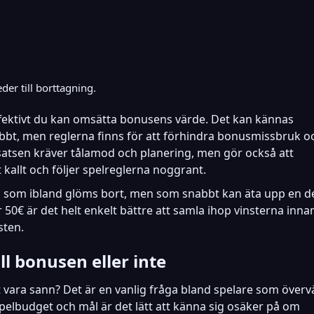
der till borttagning.
fektivt du kan omsätta bonusens värde. Det kan kännas
abbt, men reglerna finns för att förhindra bonusmissbruk o
insatsen kräver tålamod och planering, men gör också att
allt och följer spelreglerna noggrant.
lj som ibland glöms bort, men som snabbt kan äta upp en de
 50€ är det helt enkelt bättre att samla ihop vinsterna inna
sten.
ll bonusen eller inte
t vara sann? Det är en vanlig fråga bland spelare som över
pelbudget och mål är det lätt att känna sig osäker på om