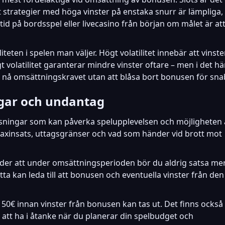
tt strategier med höga vinster på enstaka snurr är lämpliga
 tid på bordsspel eller livecasino från början om målet är at
teten i spelen man väljer. Högt volatilitet innebär att vinst
 volatilitet garanterar mindre vinster oftare – men i det hä
att nå omsättningskravet utan att blåsa bort bonusen för sna
gar och undantag
sningar som kan påverka spelupplevelsen och möjligheten a
ör maxinsats, uttagsgränser och vad som händer vid brott mot
tyder att under omsättningsperioden bör du aldrig satsa me
tta kan leda till att bonusen och eventuella vinster från den
0€ innan vinster från bonusen kan tas ut. Det finns också
ot att ha i åtanke när du planerar din spelbudget och