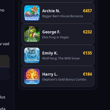
ino
Archie N.
€457
Bigger Barn House Bonanza
George F.
€232
Elvis Frog in Vegas
av vad
Emily K.
€135
Wolf Fang: The Wild Snow
Harry L.
€184
Elephant’s Gold Bonus Combo
lus
nda