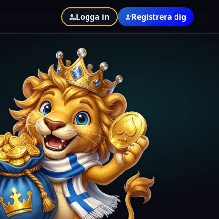
Logga in
Registrera dig