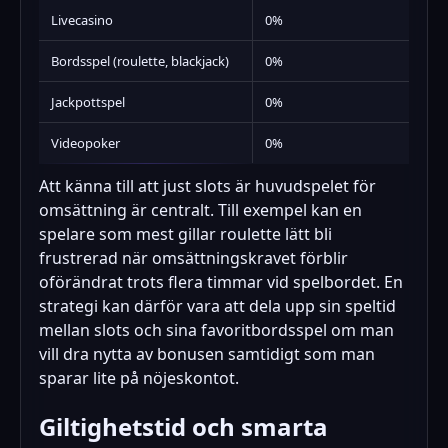
Livecasino
0%
Bordsspel (roulette, blackjack)
0%
Jackpottspel
0%
Videopoker
0%
Att känna till att just slots är huvudspelet för
omsättning är centralt. Till exempel kan en
spelare som mest gillar roulette lätt bli
frustrerad när omsättningskravet förblir
oförändrat trots flera timmar vid spelbordet. En
strategi kan därför vara att dela upp sin speltid
mellan slots och sina favoritbordsspel om man
vill dra nytta av bonusen samtidigt som man
sparar lite på nöjeskontot.
Giltighetstid och smarta