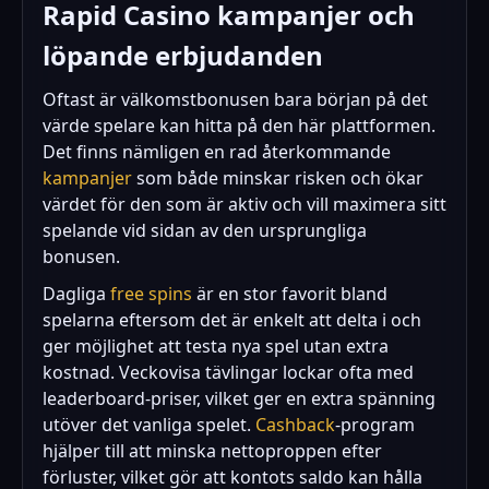
Rapid Casino kampanjer och
löpande erbjudanden
Oftast är välkomstbonusen bara början på det
värde spelare kan hitta på den här plattformen.
Det finns nämligen en rad återkommande
kampanjer
som både minskar risken och ökar
värdet för den som är aktiv och vill maximera sitt
spelande vid sidan av den ursprungliga
bonusen.
Dagliga
free spins
är en stor favorit bland
spelarna eftersom det är enkelt att delta i och
ger möjlighet att testa nya spel utan extra
kostnad. Veckovisa tävlingar lockar ofta med
leaderboard-priser, vilket ger en extra spänning
utöver det vanliga spelet.
Cashback
-program
hjälper till att minska nettoproppen efter
förluster, vilket gör att kontots saldo kan hålla