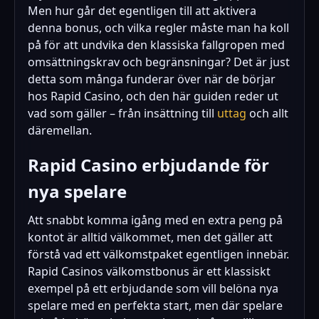
Men hur går det egentligen till att aktivera
denna bonus, och vilka regler måste man ha koll
på för att undvika den klassiska fallgropen med
omsättningskrav och begränsningar? Det är just
detta som många funderar över när de börjar
hos Rapid Casino, och den här guiden reder ut
vad som gäller – från insättning till
uttag
och allt
däremellan.
Rapid Casino erbjudande för
nya spelare
Att snabbt komma igång med en extra peng på
kontot är alltid välkommet, men det gäller att
förstå vad ett välkomstpaket egentligen innebär.
Rapid Casinos välkomstbonus är ett klassiskt
exempel på ett erbjudande som vill belöna nya
spelare med en perfekta start, men där spelare