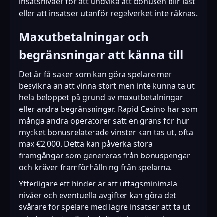
insatsnivåer för att undvika att bonusen blir låst
eller att insatser utanför regelverket inte räknas.
Maxutbetalningar och
begränsningar att känna till
Det är få saker som kan göra spelare mer
besvikna än att vinna stort men inte kunna ta ut
hela beloppet på grund av maxutbetalningar
eller andra begränsningar. Rapid Casino har som
många andra operatörer satt en gräns för hur
mycket bonusrelaterade vinster kan tas ut, ofta
max €2,000. Detta kan påverka stora
framgångar som genereras från bonuspengar
och kräver framförhållning från spelarna.
Ytterligare ett hinder är att uttagsminimala
nivåer och eventuella avgifter kan göra det
svårare för spelare med lägre insatser att ta ut