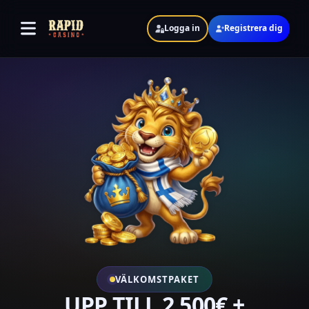
Logga in
Registrera dig
Meny
Spel
Logga in
Betalningsmetoder
App
Uttag
Bonusar
VÄLKOMSTPAKET
UPP TILL 2,500€ +