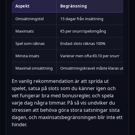
Aspekt
Begränsning
Omsättningstid
15 dagar från insättning
Maxinsats
€5 per snurr/spelomgång
Spel som räknas
Endast slots räknas 100%
Minsta insats
Varierar men ofta €0.10 per snurr
Maximal omsättning
Omsättningskravet måste klaras utan att 
En vanlig rekommendation är att sprida ut
spelet, satsa på slots som du känner igen och
vet fungerar bra med bonusregler, och spela
varje dag några timmar. På så vis undviker du
stressen att behöva göra stora satsningar sista
dagen, och maxinsatsbegränsningen blir inte ett
hinder.