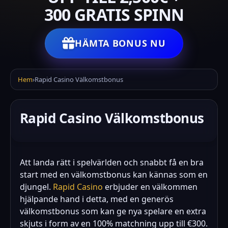
300 GRATIS SPINN
HÄMTA BONUS NU
Hem
›
Rapid Casino Välkomstbonus
Rapid Casino Välkomstbonus
Att landa rätt i spelvärlden och snabbt få en bra
start med en välkomstbonus kan kännas som en
djungel.
Rapid Casino
erbjuder en välkommen
hjälpande hand i detta, med en generös
välkomstbonus som kan ge nya spelare en extra
skjuts i form av en 100% matchning upp till €300.