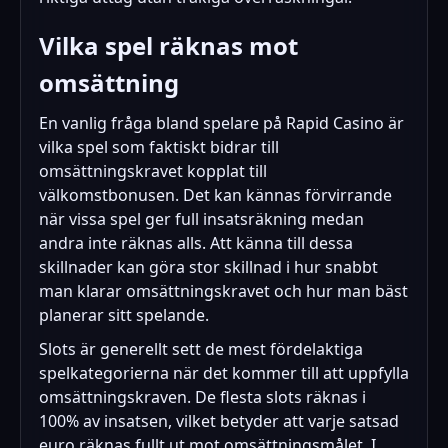
Vilka spel räknas mot
omsättning
En vanlig fråga bland spelare på Rapid Casino är
vilka spel som faktiskt bidrar till
omsättningskravet kopplat till
välkomstbonusen. Det kan kännas förvirrande
när vissa spel ger full insatsräkning medan
andra inte räknas alls. Att känna till dessa
skillnader kan göra stor skillnad i hur snabbt
man klarar omsättningskravet och hur man bäst
planerar sitt spelande.
Slots är generellt sett de mest fördelaktiga
spelkategorierna när det kommer till att uppfylla
omsättningskraven. De flesta slots räknas i
100% av insatsen, vilket betyder att varje satsad
euro räknas fullt ut mot omsättningsmålet. I