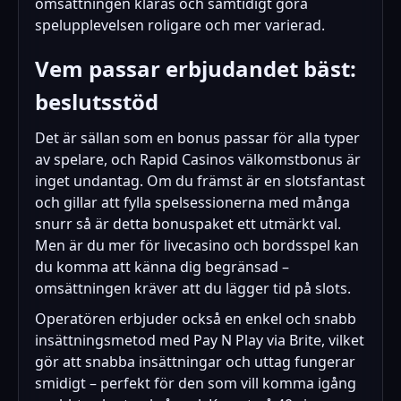
omsättningen klaras och samtidigt göra
spelupplevelsen roligare och mer varierad.
Vem passar erbjudandet bäst:
beslutsstöd
Det är sällan som en bonus passar för alla typer
av spelare, och Rapid Casinos välkomstbonus är
inget undantag. Om du främst är en slotsfantast
och gillar att fylla spelsessionerna med många
snurr så är detta bonuspaket ett utmärkt val.
Men är du mer för livecasino och bordsspel kan
du komma att känna dig begränsad –
omsättningen kräver att du lägger tid på slots.
Operatören erbjuder också en enkel och snabb
insättningsmetod med Pay N Play via Brite, vilket
gör att snabba insättningar och uttag fungerar
smidigt – perfekt för den som vill komma igång