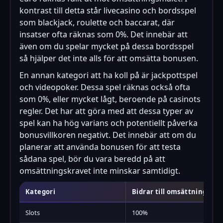
kontrast till detta står livecasino och bordsspel
som blackjack, roulette och baccarat, där
insatser ofta räknas som 0%. Det innebär att
även om du spelar mycket på dessa bordsspel
så hjälper det inte alls för att omsätta bonusen.
En annan kategori att ha koll på är jackpottspel
och videopoker. Dessa spel räknas också ofta
som 0%, eller mycket lågt, beroende på casinots
regler. Det har att göra med att dessa typer av
spel kan ha hög varians och potentiellt påverka
bonusvillkoren negativt. Det innebär att om du
planerar att använda bonusen för att testa
sådana spel, bör du vara beredd på att
omsättningskravet inte minskar samtidigt.
Kategori
Bidrar till omsättning
Slots
100%