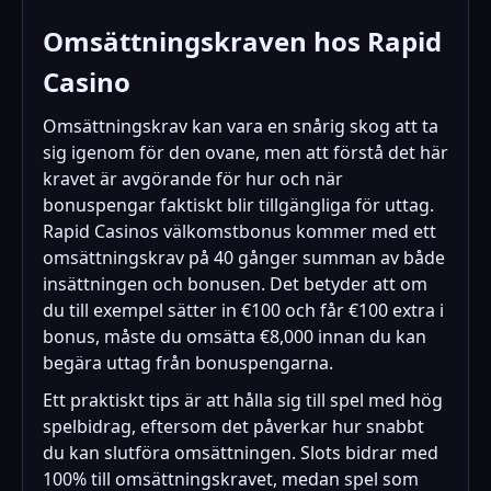
Omsättningskraven hos Rapid
Casino
Omsättningskrav kan vara en snårig skog att ta
sig igenom för den ovane, men att förstå det här
kravet är avgörande för hur och när
bonuspengar faktiskt blir tillgängliga för uttag.
Rapid Casinos välkomstbonus kommer med ett
omsättningskrav på 40 gånger summan av både
insättningen och bonusen. Det betyder att om
du till exempel sätter in €100 och får €100 extra i
bonus, måste du omsätta €8,000 innan du kan
begära uttag från bonuspengarna.
Ett praktiskt tips är att hålla sig till spel med hög
spelbidrag, eftersom det påverkar hur snabbt
du kan slutföra omsättningen. Slots bidrar med
100% till omsättningskravet, medan spel som