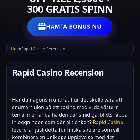
300 GRATIS SPINN
HÄMTA BONUS NU
Hem
›
Rapid Casino Recension
Rapid Casino Recension
Har du någonsin undrat hur det skulle vara att
snurra hjulen på ett casino med vilda västern-
tema, men ändå ha den där smidiga, blixtsnabba
inloggningen som gör allt enkelt?
Rapid Casino
levererar just detta för finska spelare som vill
kombinera en unik spelupplevelse med det