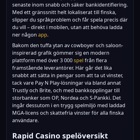
senaste inom snabb och säker bankidentifiering.
Med ett gränssnitt helt lokaliserat till finska,
slipper du språkproblem och får spela precis där
du vill – direkt i mobilen, utan att behöva ladda
ner någon
app
.
Bakom den tuffa ytan av cowboyer och saloon-
inspirerad grafik gömmer sig en modern
plattform med över 3 000
spel
från flera
framstående leverantörer. Här går det lika
snabbt att sätta in pengar som att ta ut vinster,
tack vare Pay N Play-lösningar via bland annat
Trustly och Brite, och med bankkopplingar till
storbanker som OP, Nordea och S‑Pankki. Det
ingår dessutom i en trygg spelmiljö med laddad
MGA-licens och skattefria vinster för alla finska
användare.
Rapid Casino spelöversikt