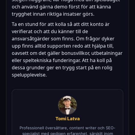
och använd gärna demo först för att känna
trygghet innan riktiga insatser görs.
Ta en stund för att kolla så att ditt konto är
verifierat och att du känner till de
ansvarsåtgärder som finns. Om frågor dyker
upp finns alltid supporten redo att hjälpa till,
oavsett om det gäller bonusvillkor, utbetalningar
eller speltekniska funderingar. Att ha koll på
dessa grunder ger en trygg start på en rolig
spelupplevelse.
Tomi Latva
Professionell översättare, content writer och SEO-
specialist med gedigen erfarenhet, särskilt inom