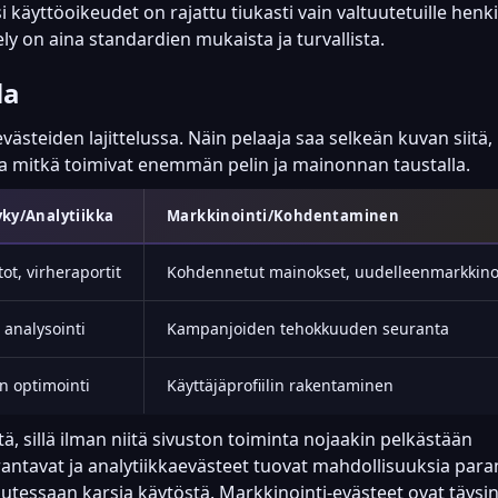
äyttöoikeudet on rajattu tiukasti vain valtuutetuille henkil
ely on aina standardien mukaista ja turvallista.
la
ästeiden lajittelussa. Näin pelaaja saa selkeän kuvan siitä,
a mitkä toimivat enemmän pelin ja mainonnan taustalla.
yky/Analytiikka
Markkinointi/Kohdentaminen
tot, virheraportit
Kohdennetut mainokset, uudelleenmarkkino
 analysointi
Kampanjoiden tehokkuuden seuranta
n optimointi
Käyttäjäprofiilin rakentaminen
ä, sillä ilman niitä sivuston toiminta nojaakin pelkästään
parantavat ja analytiikkaevästeet tuovat mahdollisuuksia par
lutessaan karsia käytöstä. Markkinointi-evästeet ovat täysi