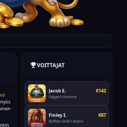
VOITTAJAT
Jacob E.
€142
id
Digger’s Fortune
 myös
minen
Finley I.
€67
Buffalo Gold Canyon
enkin