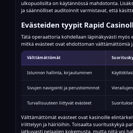
ulkopuolisilta on käytännössä mahdotonta. Lisäksi k
ja säännölliset auditoinnit varmistavat, että käsitt
Evästeiden tyypit Rapid Casinol
Tätä operaattoria kohdellaan läpinäkyvästi myös ev
mitkä evästeet ovat ehdottoman välttämättömiä j
Välttämättömät
Suoritusk
Istunnon hallinta, kirjautuminen
Käyttötilas
Sivujen navigointi ja perustoiminnot
Vierailujen
Turvallisuuteen liittyvät evästeet
Suoritukse
Välttämättömät evästeet ovat kasinoille elintärkeit
iriittelyyn ja häiriöihin. Toisaalta suorituskykyä 
jatkuvasti pelaajien kokemusta, mutta niitä voi ha