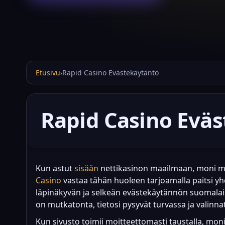
Etusivu
Rapid Casino Evästekäytäntö
›
Rapid Casino Evä
Kun astut
sisään
nettikasinon maailmaan, moni mi
Casino
vastaa tähän huoleen tarjoamalla paitsi 
läpinäkyvän ja selkeän evästekäytännön suomalaisil
on mutkatonta, tietosi pysyvät turvassa ja valinnat
Kun sivusto toimii moitteettomasti taustalla, mon