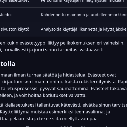
iittymäasetukset
Personointi käyttäjän mieltymysten mukaan
stiedot
Kohdennettu mainonta ja uudelleenmarkkino
 sivuston käyttö
Analysoida käyttäjäliikennettä ja käyttäjäkok
 kukin evästetyyppi liittyy pelikokemuksen eri vaiheisiin.
turvallisesti ja juuri sinun tarpeitasi vastaavasti.
tolla
amaan ilman turhaa säätöä ja hidastelua. Evästeet ovat
t kirjautumisen ilman monimutkaista rekisteröitymistä. Rap
 ja talletusprosessisi pysyvät saumattomina. Evästeet takaava
elleen, ja voit hoitaa kotiutukset vaivatta.
tä kieliasetuksesi tallentuvat kätevästi, eivätkä sinun tarvits
Käyttöliittymä muistaa esimerkiksi teemavalinnat ja
ttaa pelaamista ja tekee siitä miellyttävämpää.