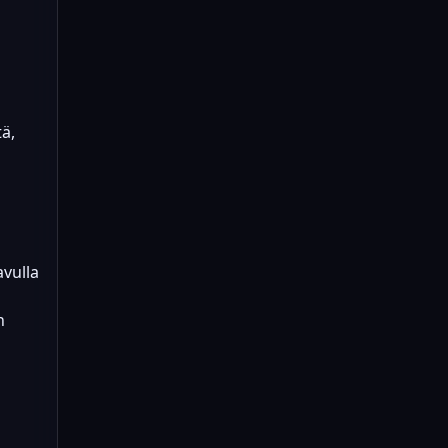
tä,
avulla
n