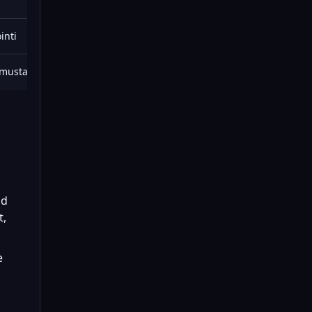
inti
emusta
id
t,
e