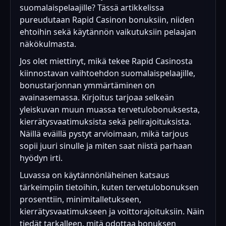
suomalaispelaajille? Tässä artikkelissa
pureudutaan Rapid Casinon bonuksiin, niiden
ehtoihin sekä käytännön vaikutuksiin pelaajan
näkökulmasta.
Jos olet miettinyt, mikä tekee Rapid Casinosta
kiinnostavan vaihtoehdon suomalaispelaajille,
bonustarjonnan ymmärtäminen on
avainasemassa. Kirjoitus tarjoaa selkeän
yleiskuvan muun muassa tervetulobonuksesta,
kierrätysvaatimuksista sekä pelirajoituksista.
Näillä eväillä pystyt arvioimaan, mikä tarjous
sopii juuri sinulle ja miten saat niistä parhaan
hyödyn irti.
Luvassa on käytännönläheinen katsaus
tärkeimpiin tietoihin, kuten tervetulobonuksen
prosenttiin, minimitalletukseen,
kierrätysvaatimukseen ja voittorajoituksiin. Näin
tiedät tarkalleen, mitä odottaa bonuksen