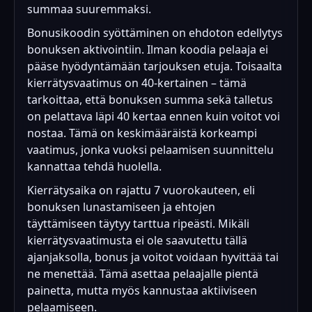
summaa suuremmaksi.
Bonusikoodin syöttäminen on ehdoton edellytys
bonuksen aktivointiin. Ilman koodia pelaaja ei
pääse hyödyntämään tarjouksen etuja. Toisaalta
kierrätysvaatimus on 40-kertainen – tämä
tarkoittaa, että bonuksen summa sekä talletus
on pelattava läpi 40 kertaa ennen kuin voitot voi
nostaa. Tämä on keskimääräistä korkeampi
vaatimus, jonka vuoksi pelaamisen suunnittelu
kannattaa tehdä huolella.
Kierrätysaika on rajattu 7 vuorokauteen, eli
bonuksen lunastamiseen ja ehtojen
täyttämiseen täytyy tarttua ripeästi. Mikäli
kierrätysvaatimusta ei ole saavutettu tällä
ajanjaksolla, bonus ja voitot voidaan hyvittää tai
ne menettää. Tämä asettaa pelaajalle pientä
painetta, mutta myös kannustaa aktiiviseen
pelaamiseen.