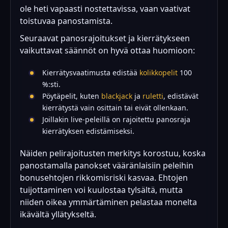
ole heti vapaasti nostettavissa, vaan vaativat
toistuvaa panostamista.
Seuraavat panosrajoitukset ja kierrätykseen
vaikuttavat säännöt on hyvä ottaa huomioon:
Kierrätysvaatimusta edistää
kolikkopelit
100
%:sti.
Pöytäpelit, kuten
blackjack
ja
ruletti
, edistävät
kierrätystä vain osittain tai eivät ollenkaan.
Joillakin live-peleillä on rajoitettu panosraja
kierrätyksen edistämiseksi.
Näiden pelirajoitusten merkitys korostuu, koska
panostamalla panokset vääränlaisiin peleihin
bonusehtojen rikkomisriski kasvaa. Ehtojen
tuijottaminen voi kuulostaa tylsältä, mutta
niiden oikea ymmärtäminen pelastaa monelta
ikävältä yllätykseltä.