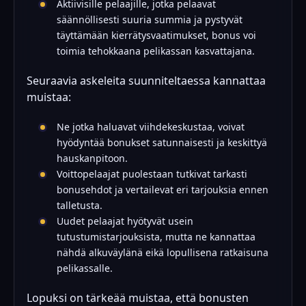
Aktiivisille pelaajille, jotka pelaavat
säännöllisesti suuria summia ja pystyvät
täyttämään kierrätysvaatimukset, bonus voi
toimia tehokkaana pelikassan kasvattajana.
Seuraavia askeleita suunniteltaessa kannattaa
muistaa:
Ne jotka haluavat viihdekeskustaa, voivat
hyödyntää bonukset satunnaisesti ja keskittyä
hauskanpitoon.
Voittopelaajat puolestaan tutkivat tarkasti
bonusehdot ja vertailevat eri tarjouksia ennen
talletusta.
Uudet pelaajat hyötyvät usein
tutustumistarjouksista, mutta ne kannattaa
nähdä alkuväylänä eikä lopullisena ratkaisuna
pelikassalle.
Lopuksi on tärkeää muistaa, että bonusten