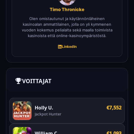
Timo Thronicke
Olen omistautunut ja käytännönläheinen
kasinoalan ammattilainen, jolla on yli kymmenen
vuoden kokemus pelialalta sekä maalla toimivista
kasinoista että online-kasinoympäristöstä.
LinkedIn
VOITTAJAT
Holly U.
€7,552
Jackpot Hunter
William C.
€1,093