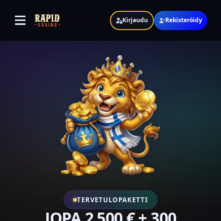
Kirjaudu
Rekisteröidy
Valikko
Pelit
Kirjaudu
Rekisteröinti
Sovellus
Kotiutus
Bonukset
TERVETULOPAKETTI
JOPA 2 500 € + 300