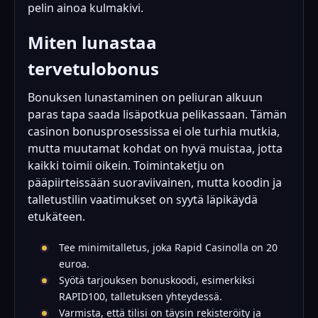
pelin ainoa kulmakivi.
Miten lunastaa
tervetulobonus
Bonuksen lunastaminen on peliuran alkuun
paras tapa saada lisäpotkua pelikassaan. Tämän
casinon bonusprosessissa ei ole turhia mutkia,
mutta muutamat kohdat on hyvä muistaa, jotta
kaikki toimii oikein. Toimintaketju on
pääpiirteissään suoraviivainen, mutta koodin ja
talletustilin vaatimukset on syytä läpikäydä
etukäteen.
Tee minimitalletus, joka Rapid Casinolla on 20
euroa.
Syötä tarjouksen bonuskoodi, esimerkiksi
RAPID100, talletuksen yhteydessä.
Varmista, että tilisi on täysin rekisteröity ja