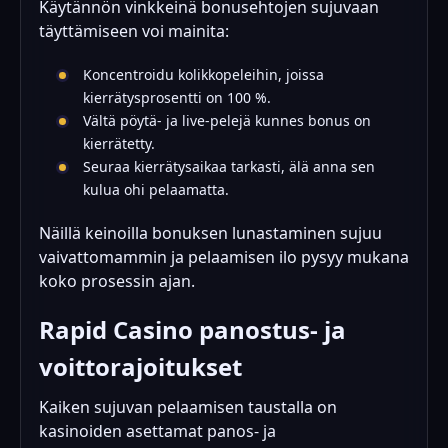
Käytännön vinkkeinä bonusehtojen sujuvaan
täyttämiseen voi mainita:
Koncentroidu kolikkopeleihin, joissa
kierrätysprosentti on 100 %.
Vältä pöytä- ja live-pelejä kunnes bonus on
kierrätetty.
Seuraa kierrätysaikaa tarkasti, älä anna sen
kulua ohi pelaamatta.
Näillä keinoilla bonuksen lunastaminen sujuu
vaivattomammin ja pelaamisen ilo pysyy mukana
koko prosessin ajan.
Rapid Casino panostus- ja
voittorajoitukset
Kaiken sujuvan pelaamisen taustalla on
kasinoiden asettamat panos- ja