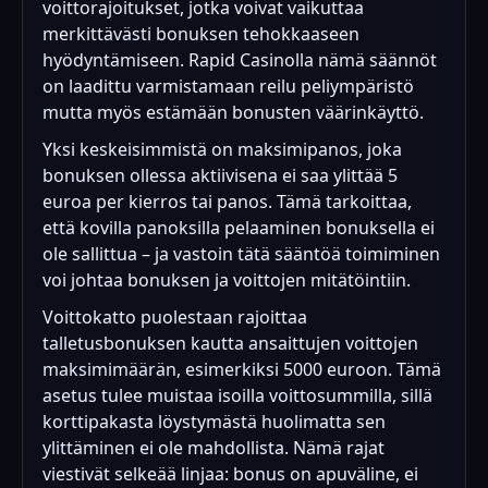
voittorajoitukset, jotka voivat vaikuttaa
merkittävästi bonuksen tehokkaaseen
hyödyntämiseen. Rapid Casinolla nämä säännöt
on laadittu varmistamaan reilu peliympäristö
mutta myös estämään bonusten väärinkäyttö.
Yksi keskeisimmistä on maksimipanos, joka
bonuksen ollessa aktiivisena ei saa ylittää 5
euroa per kierros tai panos. Tämä tarkoittaa,
että kovilla panoksilla pelaaminen bonuksella ei
ole sallittua – ja vastoin tätä sääntöä toimiminen
voi johtaa bonuksen ja voittojen mitätöintiin.
Voittokatto puolestaan rajoittaa
talletusbonuksen kautta ansaittujen voittojen
maksimimäärän, esimerkiksi 5000 euroon. Tämä
asetus tulee muistaa isoilla voittosummilla, sillä
korttipakasta löystymästä huolimatta sen
ylittäminen ei ole mahdollista. Nämä rajat
viestivät selkeää linjaa: bonus on apuväline, ei