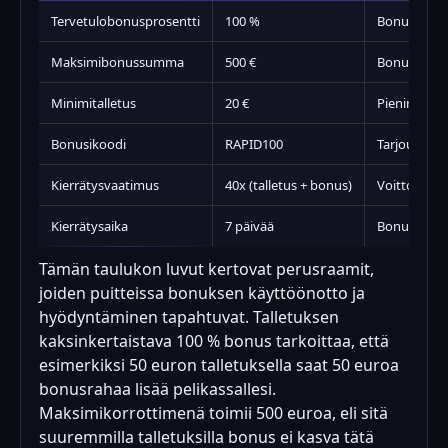
Tervetulobonusprosentti
100 %
Bonus tupla
Maksimibonussumma
500 €
Bonuksen e
Minimitalletus
20 €
Pienin sum
Bonusikoodi
RAPID100
Tarjous akt
Kierrätysvaatimus
40x (talletus + bonus)
Voittoihin 
Kierrätysaika
7 päivää
Bonuksen eh
Tämän taulukon luvut kertovat perusraamit,
joiden puitteissa bonuksen käyttöönotto ja
hyödyntäminen tapahtuvat. Talletuksen
kaksinkertaistava 100 % bonus tarkoittaa, että
esimerkiksi 50 euron talletuksella saat 50 euroa
bonusrahaa lisää pelikassallesi.
Maksimikorrottimenä toimii 500 euroa, eli sitä
suuremmilla talletuksilla bonus ei kasva tätä