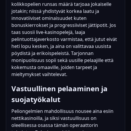
kolikkopelien runsas määrä tarjoaa jokaiselle
jotakin; niissä yhdistyvät korkea laatu ja
innovatiiviset ominaisuudet kuten
bonuskierrokset ja progressiiviset jättipotit. Jos
taas suosii live-kasinopelejä, laaja
pelintuottajaverkosto varmistaa, että jutut eivät
heti lopu kesken, ja aina on valittavaa uusista
pöydistä ja erikoispeleistä. Tarjonnan
monipuolisuus sopii sekä uusille pelaajille että
kokemusta omaaville, joiden tarpeet ja
mieltymykset vaihtelevat.
Vastuullinen pelaaminen ja
suojatyökalut
Peliongelmien mahdollisuus nousee aina esiin
nettikasinoilla, ja siksi vastuullisuus on
oleellisessa osassa tämän operaattorin