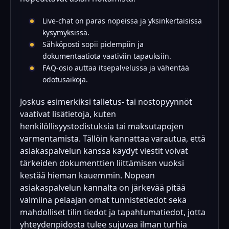
Live-chat on paras nopeissa ja yksinkertaisissa
kysymyksissä.
Sähköposti sopii pidempiin ja
dokumentaatiota vaativiin tapauksiin.
FAQ-osio auttaa itsepalvelussa ja vähentää
odotusaikoja.
Joskus esimerkiksi talletus- tai nostopyynnöt
vaativat lisätietoja, kuten
henkilöllisyystodistuksia tai maksutapojen
varmentamista. Tällöin kannattaa varautua, että
asiakaspalvelun kanssa käydyt viestit voivat
tärkeiden dokumenttien liittämisen vuoksi
kestää hieman kauemmin. Nopean
asiakaspalvelun kannalta on järkevää pitää
valmiina pelaajan omat tunnistetiedot sekä
mahdolliset tilin tiedot ja tapahtumatiedot, jotta
yhteydenpidosta tulee sujuvaa ilman turhia