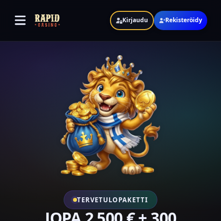
Kirjaudu
Rekisteröidy
Valikko
Pelit
Kirjaudu
Rekisteröinti
Sovellus
Kotiutus
Bonukset
TERVETULOPAKETTI
JOPA 2 500 € + 300