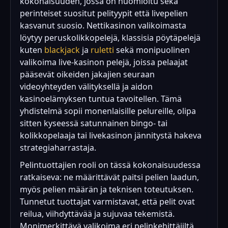
kokonaisuuden, jossa on huomioitu sekä
perinteiset suositut pelityypit että livepelien
kasvanut suosio. Nettikasinon valikoimasta
löytyy peruskolikkopelejä, klassisia pöytäpelejä
kuten
blackjack
ja
ruletti
sekä monipuolinen
valikoima live-kasinon pelejä, joissa pelaajat
pääsevät oikeiden jakajien seuraan
videoyhteyden välityksellä ja aidon
kasinoelämyksen tuntua tavoitellen. Tämä
yhdistelmä sopii monenlaisille pelureille, olipa
sitten kyseessä satunnainen bingo- tai
kolikkopelaaja tai livekasinon jännitystä hakeva
strategiaharrastaja.
Pelintuottajien rooli on tässä kokonaisuudessa
ratkaiseva: ne määrittävät paitsi pelien laadun,
myös pelien määrän ja teknisen toteutuksen.
Tunnetut tuottajat varmistavat, että pelit ovat
reilua, viihdyttävää ja sujuvaa tekemistä.
Monimerkittävä valikoima eri pelinkehittäjiltä