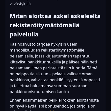
viivästyksiä.
Miten aloittaa askel askeleelta
rekisteröitymättömällä
palvelulla
Kasinosivusto tarjoaa nykyisin usein
mahdollisuuden rekisteröitymättömälle
pelaamiselle, jossa kirjautuminen tapahtuu
kätevästi pankkitunnuksilla ja pääsee näin heti
pelaamaan ilman perinteistä tilin luontia. Tämä
on helppo tie alkuun – pelaaja valitsee oman
pankkinsa, vahvistaa henkilöllisyytensä nopeasti
ja tallettaa haluamansa summan suoraan
pankkitunnistautumisen kautta.
Ennen ensimmäisen pelikierroksen aloittamista
on hyvä käydä läpi bonusehdot, jos tarjolla on