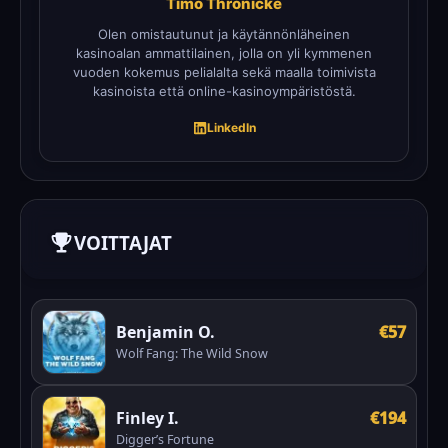
Timo Thronicke
Olen omistautunut ja käytännönläheinen
kasinoalan ammattilainen, jolla on yli kymmenen
vuoden kokemus pelialalta sekä maalla toimivista
kasinoista että online-kasinoympäristöstä.
LinkedIn
VOITTAJAT
Benjamin O.
€57
Wolf Fang: The Wild Snow
Finley I.
€194
Digger’s Fortune