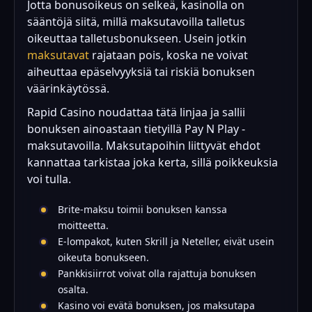
Jotta bonusoikeus on selkeä, kasinolla on
sääntöjä siitä, millä maksutavoilla talletus
oikeuttaa talletusbonukseen. Usein jotkin
maksutavat
rajataan pois, koska ne voivat
aiheuttaa epäselvyyksiä tai riskiä bonuksen
väärinkäytössä.
Rapid Casino noudattaa tätä linjaa ja sallii
bonuksen ainoastaan tietyillä Pay N Play -
maksutavoilla. Maksutapoihin liittyvät ehdot
kannattaa tarkistaa joka kerta, sillä poikkeuksia
voi tulla.
Brite-maksu toimii bonuksen kanssa
moitteetta.
E-lompakot, kuten Skrill ja Neteller, eivät usein
oikeuta bonukseen.
Pankkisiirrot voivat olla rajattuja bonuksen
osalta.
Kasino voi evätä bonuksen, jos maksutapa