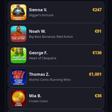
Sienna V.
€247
Digger’s Fortune
Noah W.
€91
Big Bass Bonanza: Reel Action
George F.
€136
Heart of Cleopatra
Thomas Z.
€1,001
Atomic Coins: Running Wins
Mia B.
€36
Crown Coins