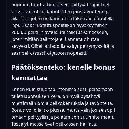
huomioida, että bonukseen liittyvät rajoitteet
voivat vaikuttaa kotiutusten joustavuuteen ja
aikoihin, joten ne kannattaa lukea aina huolella
läpi. Lisäksi kotiutuspolitiikan hyväksyminen
kuuluu pelitilin avaus- tai talletusvaiheeseen,
joten mitään sääntöjä ei kannata ohittaa
kevyesti. Oikeilla tiedoilla vältyt pettymyksiltä ja
saat pelikassasi käyttöön nopeasti.
Päätöksenteko: kenelle bonus
kannattaa
Ennen kuin sukeltaa intohimoisesti pelaamaan
talletusbonuksen kera, on hyvä pysähtyä
miettimään omia pelikokemuksia ja tavoitteita.
Bonus voi olla iso plussa, mutta vain jos se sopii
omaan pelityyliin ja pelaamisen suunnitelmaan.
Tässä ytimessä ovat pelikassan hallinta,