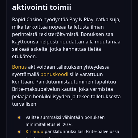
aktivointi toimii
Rapid Casino hyödyntää Pay N Play -ratkaisuja,
mikä tarkoittaa nopeaa talletusta ilman
perinteistä rekisteröitymistä. Bonuksen saa
käyttöönsä helposti noudattamalla muutamaa
selkeää askelta, jotka kannattaa tietää
etukäteen.
Bonus
aktivoidaan talletuksen yhteydessä
syöttämällä
bonuskoodi
sille varattuun
kenttään. Pankkitunnistautuminen tapahtuu
Brite-maksupalvelun kautta, joka varmistaa
pelaajan henkilöllisyyden ja tekee talletuksesta
turvallisen.
Valitse summaksi vähintään bonuksen
minimitalletus eli 20 €.
Kirjaudu
pankkitunnuksillasi Brite-palvelussa