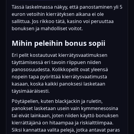
Tässä laskelmassa näkyy, että panostaminen yli 5
euron vetoihin kierrätyksen aikana ei ole
sallittua. Jos rikkoo tätä, kasino voi peruuttaa
bonuksen ja mahdolliset voitot.
Mihin peleihin bonus sopii
Eri pelit kostautuvat kierrätysvaatimuksen
täyttämisessä eri tavoin riippuen niiden
panososuudesta. Kolikkopelit ovat yleensä
nopein tapa pyörittää kierrätysvaatimusta
kasaan, koska kaikki panoksesi lasketaan
täysimääräisesti.
Pöytäpelien, kuten blackjackin ja ruletin,
panokset lasketaan usein vain kymmenesosina
tai eivät lainkaan, joten niiden käyttö bonuksen
kierrättäjänä on hitaampaa ja riskialttiimpaa.
Siksi kannattaa valita pelejä, jotka antavat paras