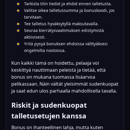
Tarkista tilin tiedot ja ehdot ennen talletusta.
Valitse oikea talletussumma ja bonuskoodi, jos
tarvitaan.
Tee talletus hyväksytyllä maksutavalla.
Seuraa kierrätysvaatimuksen edistymistä
aktiivisesti.
Yritä pysyä bonuksen ehdoissa välttyäksesi
ongelmilta nostoissa.
Kun kaikki tämä on hoidettu, pelaaja voi
keskittyä nauttimaan peleistä ja tietää, että
bonus on mukana tuomassa lisäarvoa
pelikassaan. Näin vältät yleisimmät sudenkuopat
ja saat edun ulos parhaalla mahdollisella tavalla.
Riskit ja sudenkuopat
talletusetujen kanssa
Bonus on ihanteellinen lahja, mutta kuten