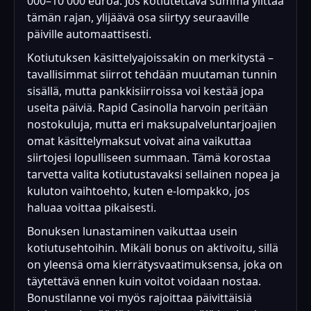
000–10 000 euroa. Jos kotiutettava summa ylittää
tämän rajan, ylijäävä osa siirtyy seuraaville
päiville automaattisesti.
Kotiutuksen käsittelyajoissakin on merkitystä –
tavallisimmat siirrot tehdään muutaman tunnin
sisällä, mutta pankkisiirroissa voi kestää jopa
useita päiviä. Rapid Casinolla harvoin peritään
nostokuluja, mutta eri maksupalveluntarjoajien
omat käsittelymaksut voivat aina vaikuttaa
siirtojesi lopulliseen summaan. Tämä korostaa
tarvetta valita kotiutustavaksi sellainen nopea ja
kuluton vaihtoehto, kuten e-lompakko, jos
haluaa voittaa pikaisesti.
Bonuksen lunastaminen vaikuttaa usein
kotiutusehtoihin. Mikäli bonus on aktivoitu, sillä
on yleensä oma kierrätysvaatimuksensa, joka on
täytettävä ennen kuin voitot voidaan nostaa.
Bonustilanne voi myös rajoittaa päivittäisiä