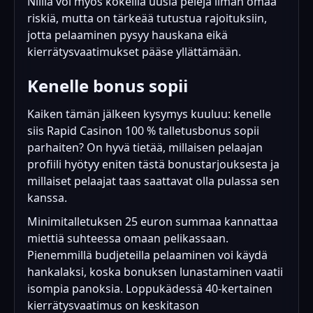
Niillä voi myös kokeilla uusia pelejä ilman omaa
riskiä, mutta on tärkeää tutustua rajoituksiin,
jotta pelaaminen pysyy hauskana eikä
kierrätysvaatimukset pääse yllättämään.
Kenelle bonus sopii
Kaiken tämän jälkeen kysymys kuuluu: kenelle
siis Rapid Casinon 100 % talletusbonus sopii
parhaiten? On hyvä tietää, millaisen pelaajan
profiili hyötyy eniten tästä bonustarjouksesta ja
millaiset pelaajat taas saattavat olla pulassa sen
kanssa.
Minimitalletuksen 25 euron summaa kannattaa
miettiä suhteessa omaan pelikassaan.
Pienemmillä budjeteilla pelaaminen voi käydä
hankalaksi, koska bonuksen lunastaminen vaatii
isompia panoksia. Loppukädessä 40-kertainen
kierrätysvaatimus on keskitason