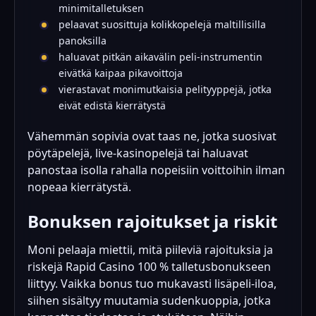
minimitalletuksen
pelaavat suosittuja kolikkopelejä maltillisilla
panoksilla
haluavat pitkän aikavälin peli-instrumentin
eivätkä kaipaa pikavoittoja
vierastavat monimutkaisia pelityyppejä, jotka
eivät edistä kierrätystä
Vähemmän sopivia ovat taas ne, jotka suosivat
pöytäpelejä, live-kasinopelejä tai haluavat
panostaa isolla rahalla nopeisiin voittoihin ilman
nopeaa kierrätystä.
Bonuksen rajoitukset ja riskit
Moni pelaaja miettii, mitä piileviä rajoituksia ja
riskejä Rapid Casino 100 % talletusbonukseen
liittyy. Vaikka bonus tuo mukavasti lisäpeli-iloa,
siihen sisältyy muutamia sudenkuoppia, jotka