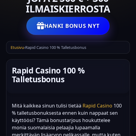
ILMAISKIERROSTA
HANKI BONUS NYT
Etusivu
›
Rapid Casino 100 % Talletusbonus
Rapid Casino 100 %
Talletusbonus
Mitä kaikkea sinun tulisi tietää
Rapid Casino
100
% talletusbonuksesta ennen kuin nappaat sen
käyttöösi? Tämä bonustarjous houkuttelee
monia suomalaisia pelaajia lupaamalla
merkittävän lisäarvon pelikassalle, mutta kuten