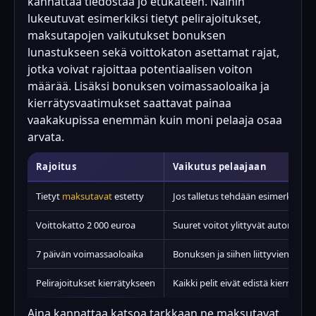
kannattaa tiedostaa jo etukäteen. Näihin
lukeutuvat esimerkiksi tietyt pelirajoitukset,
maksutapojen vaikutukset bonuksen
lunastukseen sekä voittokaton asettamat rajat,
jotka voivat rajoittaa potentiaalisen voiton
määrää. Lisäksi bonuksen voimassaoloaika ja
kierrätysvaatimukset saattavat painaa
vaakakupissa enemmän kuin moni pelaaja osaa
arvata.
Rajoitus
Vaikutus pelaajaan
Tietyt
maksutavat
estetty
Jos talletus tehdään esimerkiksi n
Voittokatto 2 000 euroa
Suuret voitot ylittyvät automaatt
7 päivän voimassaoloaika
Bonuksen ja siihen liittyvien voitt
Pelirajoitukset kierrätykseen
Kaikki pelit eivät edistä kierrätystä
Aina kannattaa katsoa tarkkaan ne maksutavat,