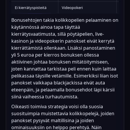
Ei kierrätyspisteitä
Videopokeri
—
Bonusehtojen takia kolikkopelien pelaaminen on
käytännössä ainoa tapa täyttää
kierrätysvaatimusta, sillä pöytäpelien, live-
kasinon ja videopokerin panokset eivät kerrytä
kierrättämistä ollenkaan. Lisäksi panostaminen
yli 5 euroa per kierros bonuksen ollessa
aktiivinen johtaa bonuksen mitätöitymiseen,
joten kannattaa tarkistaa peli ennen kuin laittaa
pelikassaa täysille vetämille. Esimerkiksi liian isot
panokset vaikkapa blackjackissa eivät auta
eteenpäin, ja pelaamalla bonusehdot läpi kärsii
siinä vaiheessa turhautumista.
Oikeasti toimiva strategia voisi olla suosia
suosituimpia muistettavia kolikkopelejä, joiden
panokset pysyvät maltillisina ja joiden
ominaisuuksiin on helppo perehtyä. Näin