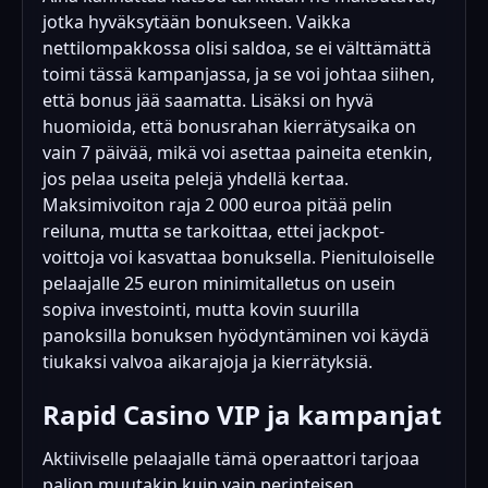
jotka hyväksytään bonukseen. Vaikka
nettilompakkossa olisi saldoa, se ei välttämättä
toimi tässä kampanjassa, ja se voi johtaa siihen,
että bonus jää saamatta. Lisäksi on hyvä
huomioida, että bonusrahan kierrätysaika on
vain 7 päivää, mikä voi asettaa paineita etenkin,
jos pelaa useita pelejä yhdellä kertaa.
Maksimivoiton raja 2 000 euroa pitää pelin
reiluna, mutta se tarkoittaa, ettei jackpot-
voittoja voi kasvattaa bonuksella. Pienituloiselle
pelaajalle 25 euron minimitalletus on usein
sopiva investointi, mutta kovin suurilla
panoksilla bonuksen hyödyntäminen voi käydä
tiukaksi valvoa aikarajoja ja kierrätyksiä.
Rapid Casino VIP ja kampanjat
Aktiiviselle pelaajalle tämä operaattori tarjoaa
paljon muutakin kuin vain perinteisen