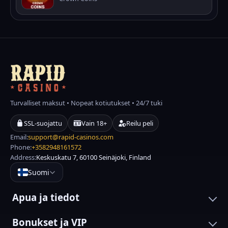
Turvalliset maksut • Nopeat kotiutukset • 24/7 tuki
Suomi
SSL-suojattu
Vain 18+
Reilu peli
Svenska
Email:
support@rapid-casinos.com
Phone:
+3582948161572
English
Address:
Keskuskatu 7, 60100 Seinäjoki, Finland
Suomi
Apua ja tiedot
Tietoa meistä
Bonukset ja VIP