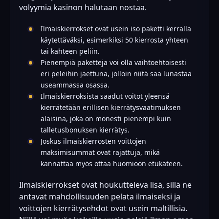
volyymia kasinon halutaan nostaa.
Ilmaiskierrokset ovat usein iso paketti kerralla
käytettäväksi, esimerkiksi 50 kierrosta yhteen
tai kahteen peliin.
Pienempiä paketteja voi olla vaihtoehtoisesti
eri peleihin jaettuna, jolloin niitä saa lunastaa
useammassa osassa.
Ilmaiskierroksista saadut voitot yleensä
kierrätetään erillisen kierrätysvaatimuksen
alaisina, joka on monesti pienempi kuin
talletusbonuksen kierrätys.
Joskus ilmaiskierrosten voittojen
maksimisummat ovat rajattuja, mikä
kannattaa myös ottaa huomioon etukäteen.
Ilmaiskierrokset ovat houkutteleva lisä, sillä ne
antavat mahdollisuuden pelata ilmaiseksi ja
voittojen kierrätysehdot ovat usein maltillisia.