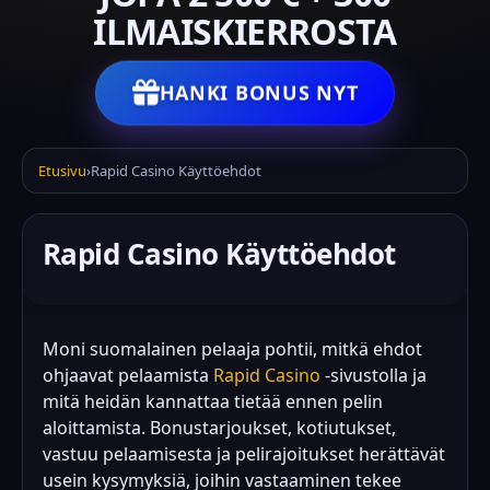
ILMAISKIERROSTA
HANKI BONUS NYT
Etusivu
›
Rapid Casino Käyttöehdot
Rapid Casino Käyttöehdot
Moni suomalainen pelaaja pohtii, mitkä ehdot
ohjaavat pelaamista
Rapid Casino
-sivustolla ja
mitä heidän kannattaa tietää ennen pelin
aloittamista. Bonustarjoukset, kotiutukset,
vastuu pelaamisesta ja pelirajoitukset herättävät
usein kysymyksiä, joihin vastaaminen tekee