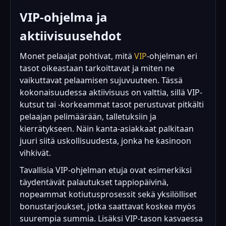
VIP-ohjelma ja
aktiivisuusehdot
Monet pelaajat pohtivat, mitä
VIP
-ohjelman eri
tasot oikeastaan tarkoittavat ja miten ne
vaikuttavat pelaamisen sujuvuuteen. Tässä
kokonaisuudessa aktiivisuus on valttia, sillä VIP-
kutsut tai -korkeammat tasot perustuvat pitkälti
pelaajan pelimäärään, talletuksiin ja
kierrätykseen. Näin kanta-asiakkaat palkitaan
juuri siitä uskollisuudesta, jonka he kasinoon
vihkivät.
Tavallisia VIP-ohjelman etuja ovat esimerkiksi
täydentävät palautukset tappiopäivinä,
nopeammat kotiutusprosessit sekä yksilölliset
bonustarjoukset, jotka saattavat koskea myös
suurempia summia. Lisäksi VIP-tason kasvaessa