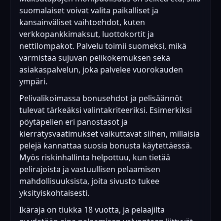
suomalaiset voivat valita paikalliset ja
kansainväliset vaihtoehdot, kuten
verkkopankkimaksut, luottokortit ja
nettilompakot. Palvelu toimii suomeksi, mikä
varmistaa sujuvan pelikokemuksen sekä
asiakaspalvelun, joka palvelee vuorokauden
ympäri.
Pelivalikoimassa bonusehdot ja pelisäännöt
tulevat tärkeäksi valintakriteeriksi. Esimerkiksi
pöytäpelien eri panostasot ja
kierrätysvaatimukset vaikuttavat siihen, millaisia
pelejä kannattaa suosia bonusta käytettäessä.
Myös riskinhallinta helpottuu, kun tietää
pelirajoista ja vastuullisen pelaamisen
mahdollisuuksista, joita sivusto tukee
yksityiskohtaisesti.
Ikäraja on tiukka 18 vuotta, ja pelaajilta