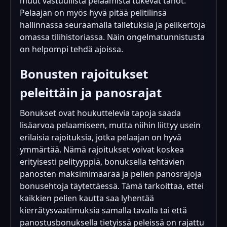
muut vastuullista pelaamista tukevat tahot.
Pelaajan on myös hyvä pitää pelitilinsä
hallinnassa seuraamalla talletuksia ja pelikertoja
omassa tilihistoriassa. Näin ongelmatunnistusta
on helpompi tehdä ajoissa.
Bonusten rajoitukset
peleittäin ja panosrajat
Bonukset ovat houkuttelevia tapoja saada
lisäarvoa pelaamiseen, mutta niihin liittyy usein
erilaisia rajoituksia, jotka pelaajan on hyvä
ymmärtää. Nämä rajoitukset voivat koskea
erityisesti pelityyppiä, bonuksella tehtävien
panosten maksimimäärää ja pelien panosrajoja
bonusehtoja täytettäessä. Tämä tarkoittaa, ettei
kaikkien pelien kautta saa lyhentää
kierrätysvaatimuksia samalla tavalla tai että
panostusbonuksella tietyissä peleissä on rajattu