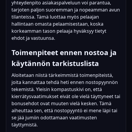
yhteydenpito asiakaspalveluun voi parantua,
tarjoten paljon suoremman ja nopeamman avun
tilanteissa. Tämä luottaa myös pelaajan
hallintaan omasta pelaamisestaan, koska
korkeamman tason pelaaja hyväksyy tietyt
ehdot ja vastuunsa.
Toimenpiteet ennen nostoa ja
käytännön tarkistuslista
Aloitetaan niistä tärkeimmistä toimenpiteistä,
joita kannattaa tehdä heti ennen nostopyynnön
tekemistä. Yleisin kompastuskivi on, että
kierrätysvaatimukset eivät ole vielä täyttyneet tai
bonusehdot ovat muuten vielä kesken. Tämä
aiheuttaa sen, että nostopyyntö ei mene läpi tai
se jää jumiin odottamaan vaatimusten
täyttymistä.