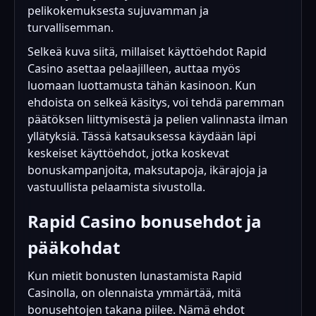
pelikokemuksesta sujuvamman ja
turvallisemman.
Selkeä kuva siitä, millaiset käyttöehdot Rapid
Casino asettaa pelaajilleen, auttaa myös
luomaan luottamusta tähän kasinoon. Kun
ehdoista on selkeä käsitys, voi tehdä paremman
päätöksen liittymisestä ja pelien valinnasta ilman
yllätyksiä. Tässä katsauksessa käydään läpi
keskeiset käyttöehdot, jotka koskevat
bonuskampanjoita, maksutapoja, ikärajoja ja
vastuullista pelaamista sivustolla.
Rapid Casino bonusehdot ja
pääkohdat
Kun mietit bonusten lunastamista Rapid
Casinolla, on olennaista ymmärtää, mitä
bonusehtojen takana piilee. Nämä ehdot