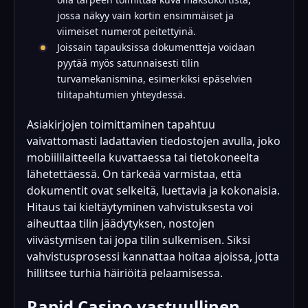
jossa näkyy vain kortin ensimmäiset ja
viimeiset numerot peitettyinä.
Joissain tapauksissa dokumentteja voidaan
pyytää myös satunnaisesti tilin
turvamekanismina, esimerkiksi epäselvien
tilitapahtumien yhteydessä.
Asiakirjojen toimittaminen tapahtuu
vaivattomasti ladattavien tiedostojen avulla, joko
mobiililaitteella kuvattaessa tai tietokoneelta
lähetettäessä. On tärkeää varmistaa, että
dokumentit ovat selkeitä, luettavia ja kokonaisia.
Hitaus tai kieltäytyminen vahvistuksesta voi
aiheuttaa tilin jäädytyksen, nostojen
viivästymisen tai jopa tilin sulkemisen. Siksi
vahvistusprosessi kannattaa hoitaa ajoissa, jotta
hillitsee turhia häiriöitä pelaamisessa.
Rapid Casino vastuullinen