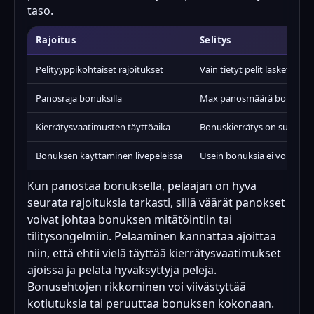
taso.
Rajoitus
Selitys
Pelityyppikohtaiset rajoitukset
Vain tietyt pelit lasketaan
Panosraja bonuksilla
Max panosmäärä bonuksella o
Kierrätysvaatimusten täyttöaika
Bonuskierrätys on suorite
Bonuksen käyttäminen livepeleissä
Usein bonuksia ei voi käytt
Kun panostaa bonuksella, pelaajan on hyvä
seurata rajoituksia tarkasti, sillä väärät panokset
voivat johtaa bonuksen mitätöintiin tai
tilitysongelmiin. Pelaaminen kannattaa ajoittaa
niin, että ehtii vielä täyttää kierrätysvaatimukset
ajoissa ja pelata hyväksyttyjä pelejä.
Bonusehtojen rikkominen voi viivästyttää
kotiutuksia tai peruuttaa bonuksen kokonaan.