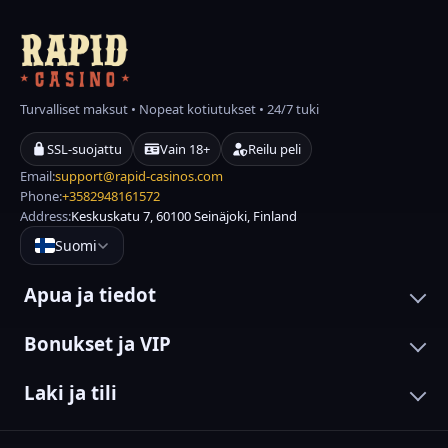
Turvalliset maksut • Nopeat kotiutukset • 24/7 tuki
Suomi
SSL-suojattu
Vain 18+
Reilu peli
Svenska
Email:
support@rapid-casinos.com
Phone:
+3582948161572
English
Address:
Keskuskatu 7, 60100 Seinäjoki, Finland
Suomi
Apua ja tiedot
Tietoa meistä
Bonukset ja VIP
Yhteystiedot
Kampanjat
Laki ja tili
Kokemuksia
VIP-ohjelma
Ikä ja vahvistus