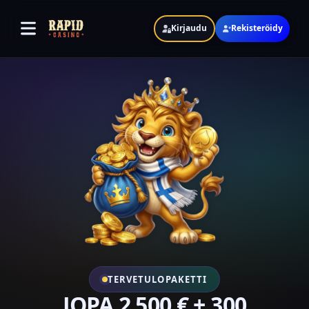
Kirjaudu
Rekisteröidy
Valikko
Pelit
Kirjaudu
Rekisteröinti
Sovellus
Kotiutus
Bonukset
TERVETULOPAKETTI
JOPA 2 500 € + 300