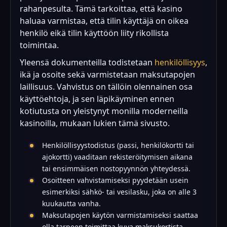
rahanpesulta. Tämä tarkoittaa, että kasino
haluaa varmistaa, että tilin käyttäjä on oikea
henkilö eikä tilin käyttöön liity rikollista
toimintaa.
Yleensä dokumenteilla todistetaan
henkilöllisyys
,
ikä ja osoite sekä varmistetaan maksutapojen
laillisuus. Vahvistus on tällöin olennainen osa
käyttöehtoja, ja sen läpikäyminen ennen
kotiutusta on yleistynyt monilla moderneilla
kasinoilla, mukaan lukien tämä sivusto.
Henkilöllisyystodistus (passi, henkilökortti tai
ajokortti) vaaditaan rekisteröitymisen aikana
tai ensimmäisen nostopyynnön yhteydessä.
Osoitteen vahvistamiseksi pyydetään usein
esimerkiksi sähkö- tai vesilasku, joka on alle 3
kuukautta vanha.
Maksutapojen käytön varmistamiseksi saattaa
olla tarpeen toimittaa kuva maksukortista,