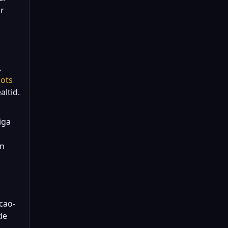
år
.
lots
altid.
iga
an
cao-
de