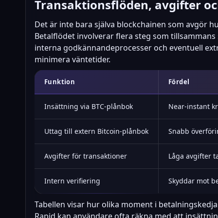
Transaktionsflöden, avgifter o
Det är inte bara själva blockchainen som avgör h
Betalflödet involverar flera steg som tillsammans 
interna godkännandeprocesser och eventuell extra 
minimera väntetider.
Funktion
Fördel
Insättning via BTC-plånbok
Near-instant k
Uttag till extern Bitcoin-plånbok
Snabb överförin
Avgifter för transaktioner
Låga avgifter t
Intern verifiering
Skyddar mot be
Tabellen visar hur olika moment i betalningskedjan
Rapid kan användare ofta räkna med att insättni