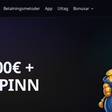
Betalningsmetoder
App
Uttag
Bonusar
00€ +
SPINN