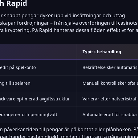
ch Rapid
ur snabbt pengar dyker upp vid insättningar och uttag.
skapar fördröjningar – från själva överföringen till casinots
kryptering. På Rapid hanteras dessa flöden effektivt för a
Typisk behandling
redit på spelkonto
Bekräftelse sker automatisk
g till spelaren
Manuell kontroll sker ofta
ack vare optimerad avgiftsstruktur
Varierar efter nätverkstra
drägerier och penningtvätt
Automatiserad för snabba 
 påverkar tiden till pengar är på kontot eller plånboken. P
ngar händer nästan direkt, medan uttag kan ta några minut