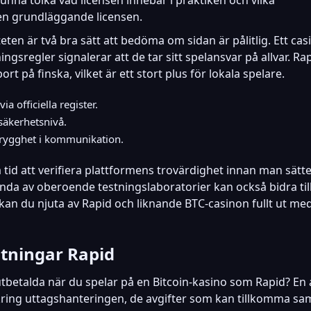
kunna tolka vad licensen innebär i praktiken och vilka
en grundläggande licensen.
eten är två bra sätt att bedöma om sidan är pålitlig. Ett cas
gsregler signalerar att de tar sitt spelansvar på allvar. Ra
 på finska, vilket är ett stort plus för lokala spelare.
ia officiella register.
säkerhetsnivå.
 trygghet i kommunikation.
ta tid att verifiera plattformens trovärdighet innan man sätte
nda av oberoende testningslaboratorier kan också bidra til
kan du njuta av Rapid och liknande BTC-casinon fullt ut me
ntningar Rapid
utbetalda när du spelar på en Bitcoin-kasino som Rapid? En 
 kring uttagshanteringen, de avgifter som kan tillkomma sa