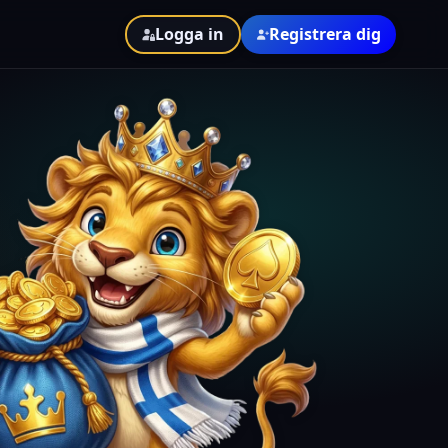
Logga in
Registrera dig