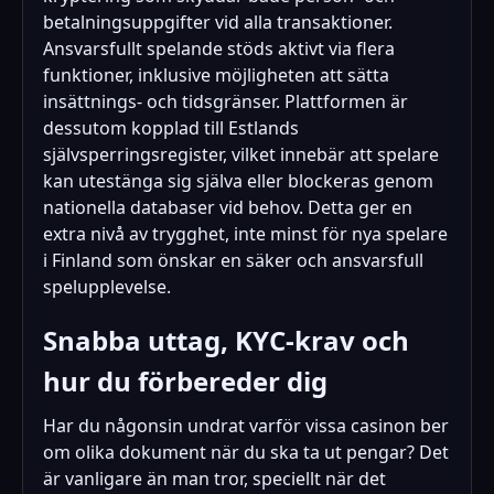
betalningsuppgifter vid alla transaktioner.
Ansvarsfullt spelande stöds aktivt via flera
funktioner, inklusive möjligheten att sätta
insättnings- och tidsgränser. Plattformen är
dessutom kopplad till Estlands
självsperringsregister, vilket innebär att spelare
kan utestänga sig själva eller blockeras genom
nationella databaser vid behov. Detta ger en
extra nivå av trygghet, inte minst för nya spelare
i Finland som önskar en säker och ansvarsfull
spelupplevelse.
Snabba uttag, KYC-krav och
hur du förbereder dig
Har du någonsin undrat varför vissa casinon ber
om olika dokument när du ska ta ut pengar? Det
är vanligare än man tror, speciellt när det