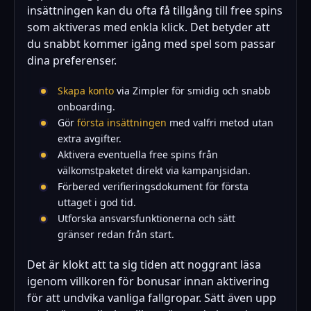
insättningen kan du ofta få tillgång till free spins
som aktiveras med enkla klick. Det betyder att
du snabbt kommer igång med spel som passar
dina preferenser.
Skapa konto
via Zimpler för smidig och snabb
onboarding.
Gör
första insättningen
med valfri metod utan
extra avgifter.
Aktivera eventuella free spins från
välkomstpaketet direkt via kampanjsidan.
Förbered verifieringsdokument för första
uttaget i god tid.
Utforska ansvarsfunktionerna och sätt
gränser redan från start.
Det är klokt att ta sig tiden att noggrant läsa
igenom villkoren för bonusar innan aktivering
för att undvika vanliga fallgropar. Sätt även upp