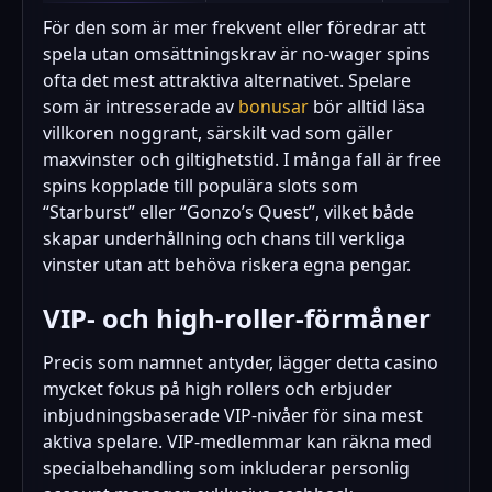
För den som är mer frekvent eller föredrar att
spela utan omsättningskrav är no-wager spins
ofta det mest attraktiva alternativet. Spelare
som är intresserade av
bonusar
bör alltid läsa
villkoren noggrant, särskilt vad som gäller
maxvinster och giltighetstid. I många fall är free
spins kopplade till populära slots som
“Starburst” eller “Gonzo’s Quest”, vilket både
skapar underhållning och chans till verkliga
vinster utan att behöva riskera egna pengar.
VIP- och high-roller-förmåner
Precis som namnet antyder, lägger detta casino
mycket fokus på high rollers och erbjuder
inbjudningsbaserade VIP-nivåer för sina mest
aktiva spelare. VIP-medlemmar kan räkna med
specialbehandling som inkluderar personlig