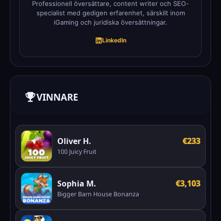
Professionell översättare, content writer och SEO-
specialist med gedigen erfarenhet, särskilt inom
iGaming och juridiska översättningar.
LinkedIn
VINNARE
Oliver H.
€233
100 Juicy Fruit
Sophia M.
€3,103
Bigger Barn House Bonanza