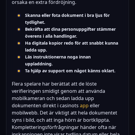
orsaka en extra fördröjning.
Skanna eller fota dokument i bra ljus för
tydlighet.
Bekräfta att dina personuppgifter stämmer
överens i alla handlingar.
Ha digitala kopior redo för att snabbt kunna
ladda upp.
Läs instruktionerna noga innan
uppladdning.
Ta hjälp av support om något känns oklart.
Flera spelare har berättat att de löste
verifieringen smidigt genom att använda
mobilkameran och sedan ladda upp
dokumenten direkt i casinots
app
eller
mobilwebb. Det är viktigt att hela dokumentet
syns i bild, och att inga hörn är bortklippta.
Kompletteringsförfrågningar händer ofta när
inskanningen inte visar tydliga datum eller hela