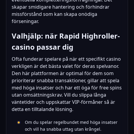
skapar smidigare hantering och förhindrar
missförstånd som kan skapa onödiga
förseningar.
Valhjälp: när Rapid Highroller-
casino passar dig
Ofta funderar spelare på när ett specifikt casino
verkligen är det bästa valet för deras spelvanor.
Den här plattformen är optimal för dem som
prioriterar snabba transaktioner, gillar att spela
med höga insatser och har ett öga för free spins
utan omsättningskrav. Vill du slippa långa
väntetider och uppskattar VIP-förmåner så är
detta en tilltalande lösning.
Om du spelar regelbundet med höga insatser
och vill ha snabba uttag utan krångel.