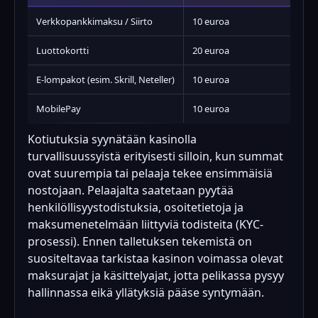
Verkkopankkimaksu / Siirto
10 euroa
Luottokortti
20 euroa
E-lompakot (esim. Skrill, Neteller)
10 euroa
MobilePay
10 euroa
Kotiutuksia syynätään kasinolla
turvallisuussyistä erityisesti silloin, kun summat
ovat suurempia tai pelaaja tekee ensimmäisiä
nostojaan. Pelaajalta saatetaan pyytää
henkilöllisyystodistuksia, osoitetietoja ja
maksumenetelmään liittyviä todisteita (KYC-
prosessi). Ennen talletuksen tekemistä on
suositeltavaa tarkistaa kasinon voimassa olevat
maksurajat ja käsittelyajat, jotta pelikassa pysyy
hallinnassa eikä yllätyksiä pääse syntymään.