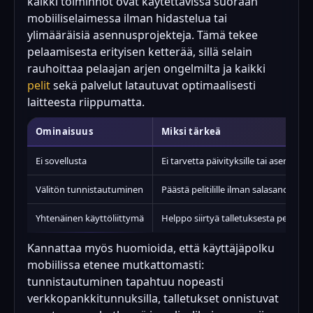
kaikki toiminnot ovat käytettävissä suoraan
mobiiliselaimessa ilman hidastelua tai
ylimääräisiä asennusprojekteja. Tämä tekee
pelaamisesta erityisen ketterää, sillä selain
rauhoittaa pelaajan arjen ongelmilta ja kaikki
pelit
sekä palvelut latautuvat optimaalisesti
laitteesta riippumatta.
Ominaisuus
Miksi tärkeä
Ei sovellusta
Ei tarvetta päivityksille tai asennuksil
Välitön tunnistautuminen
Päästä pelitilille ilman salasanoja tai
Yhtenäinen käyttöliittymä
Helppo siirtyä talletuksesta peliin ja
Kannattaa myös huomioida, että käyttäjäpolku
mobiilissa etenee mutkattomasti:
tunnistautuminen tapahtuu nopeasti
verkkopankkitunnuksilla, talletukset onnistuvat