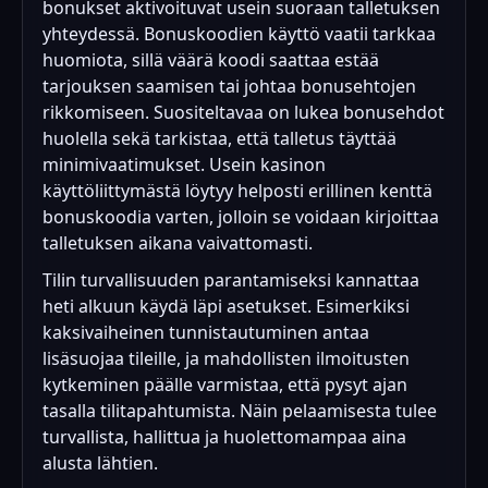
bonukset aktivoituvat usein suoraan talletuksen
yhteydessä. Bonuskoodien käyttö vaatii tarkkaa
huomiota, sillä väärä koodi saattaa estää
tarjouksen saamisen tai johtaa bonusehtojen
rikkomiseen. Suositeltavaa on lukea bonusehdot
huolella sekä tarkistaa, että talletus täyttää
minimivaatimukset. Usein kasinon
käyttöliittymästä löytyy helposti erillinen kenttä
bonuskoodia varten, jolloin se voidaan kirjoittaa
talletuksen aikana vaivattomasti.
Tilin turvallisuuden parantamiseksi kannattaa
heti alkuun käydä läpi asetukset. Esimerkiksi
kaksivaiheinen tunnistautuminen antaa
lisäsuojaa tileille, ja mahdollisten ilmoitusten
kytkeminen päälle varmistaa, että pysyt ajan
tasalla tilitapahtumista. Näin pelaamisesta tulee
turvallista, hallittua ja huolettomampaa aina
alusta lähtien.