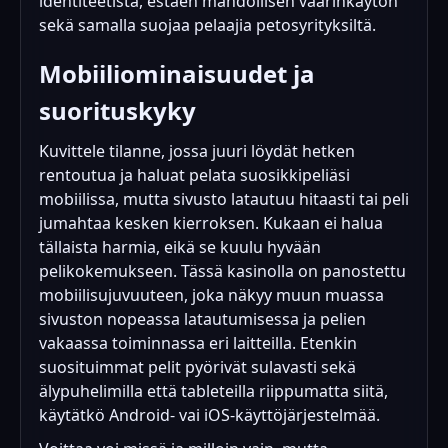
identiteetistä, estäen mahdollisen väärinkäytön
sekä samalla suojaa pelaajia petosyrityksiltä.
Mobiiliominaisuudet ja
suorituskyky
Kuvittele tilanne, jossa juuri löydät hetken
rentoutua ja haluat pelata suosikkipeliäsi
mobiilissa, mutta sivusto latautuu hitaasti tai peli
jumahtaa kesken kierroksen. Kukaan ei halua
tällaista harmia, eikä se kuulu hyvään
pelikokemukseen. Tässä kasinolla on panostettu
mobiilisujuvuuteen, joka näkyy muun muassa
sivuston nopeassa latautumisessa ja pelien
vakaassa toiminnassa eri laitteilla. Etenkin
suosituimmat pelit pyörivät sulavasti sekä
älypuhelimilla että tableteilla riippumatta siitä,
käytätkö Android- vai iOS-käyttöjärjestelmää.