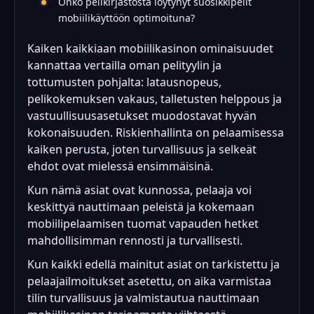
Onko pelikirjastosta löytynyt suosikkipelit
mobiilikäyttöön optimoituna?
Kaiken kaikkiaan mobiilikasinon ominaisuudet
kannattaa vertailla oman pelityylin ja
tottumusten pohjalta: latausnopeus,
pelikokemuksen vakaus, talletusten helppous ja
vastuullisuusasetukset muodostavat hyvän
kokonaisuuden. Riskienhallinta on pelaamisessa
kaiken perusta, joten turvallisuus ja selkeät
ehdot ovat mielessä ensimmäisinä.
Kun nämä asiat ovat kunnossa, pelaaja voi
keskittyä nauttimaan peleistä ja kokemaan
mobiilipelaamisen tuomat vapauden hetket
mahdollisimman rennosti ja turvallisesti.
Kun kaikki edellä mainitut asiat on tarkistettu ja
pelaajailmoitukset asetettu, on aika varmistaa
tilin turvallisuus ja valmistautua nauttimaan