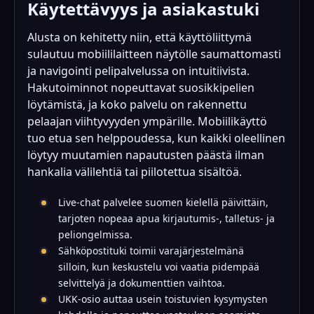
Käytettävyys ja asiakastuki
Alusta on kehitetty niin, että käyttöliittymä
sulautuu mobiililaitteen näytölle saumattomasti
ja navigointi pelipalvelussa on intuitiivista.
Hakutoiminnot nopeuttavat suosikkipelien
löytämistä, ja koko palvelu on rakennettu
pelaajan viihtyvyyden ympärille. Mobiilikäyttö
tuo etua sen helppoudessa, kun kaikki oleellinen
löytyy muutamien napautusten päästä ilman
hankalia välilehtiä tai piilotettua sisältöä.
Live-chat palvelee suomen kielellä päivittäin,
tarjoten nopeaa apua kirjautumis-, talletus- ja
peliongelmissa.
Sähköpostituki toimii varajärjestelmänä
silloin, kun keskustelu voi vaatia pidempää
selvittelyä ja dokumenttien vaihtoa.
UKK-osio auttaa usein toistuvien kysymysten