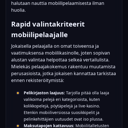
halutaan nauttia mobiilipelaamisesta ilman
huolia.
Rapid valintakriteerit
mobiilipelaajalle
Jokaisella pelaajalla on omat toiveensa ja
vaatimuksensa mobiilikasinolle, joten sopivan
alustan valintaa helpottaa selkeä vertailulista.
Mielekäs pelaajakokemus rakentuu muutamista
perusasioista, jotka jokaisen kannattaa tarkistaa
ennen rekisteröitymistä:
Pelikirjaston laajuus:
Tarjolla pitää olla laaja
valikoima pelejä eri kategorioista, kuten
kolikkopelejä, pöytäpelejä ja live-kasino.
Etenkin mobiiliversiossa suosikkipelit ja
pelinkehittäjien uutuudet ovat iso plussa.
Maksutapojen kattavuus:
Mobiilitalletusten