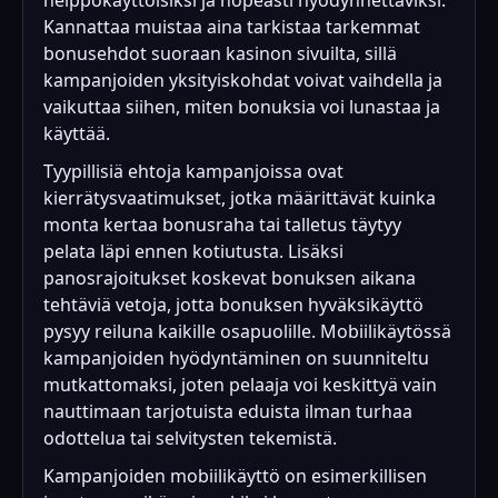
Kannattaa muistaa aina tarkistaa tarkemmat
bonusehdot suoraan kasinon sivuilta, sillä
kampanjoiden yksityiskohdat voivat vaihdella ja
vaikuttaa siihen, miten bonuksia voi lunastaa ja
käyttää.
Tyypillisiä ehtoja kampanjoissa ovat
kierrätysvaatimukset, jotka määrittävät kuinka
monta kertaa bonusraha tai talletus täytyy
pelata läpi ennen kotiutusta. Lisäksi
panosrajoitukset koskevat bonuksen aikana
tehtäviä vetoja, jotta bonuksen hyväksikäyttö
pysyy reiluna kaikille osapuolille. Mobiilikäytössä
kampanjoiden hyödyntäminen on suunniteltu
mutkattomaksi, joten pelaaja voi keskittyä vain
nauttimaan tarjotuista eduista ilman turhaa
odottelua tai selvitysten tekemistä.
Kampanjoiden mobiilikäyttö on esimerkillisen