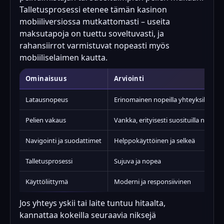
Talletusprosessi etenee tämän kasinon
mobiiliversiossa mutkattomasti – useita
maksutapoja on tuettu soveltuvasti, ja
rahansiirrot varmistuvat nopeasti myös
mobiiliselaimen kautta.
Ominaisuus
Arviointi
Latausnopeus
Erinomainen nopeilla yhteyksillä, hy
Pelien vakaus
Vankka, erityisesti suosituilla nimikkei
Navigointi ja suodattimet
Helppokäyttöinen ja selkeä
Talletusprosessi
Sujuva ja nopea
Käyttöliittymä
Moderni ja responsiivinen
Jos yhteys yskii tai laite tuntuu hitaalta,
kannattaa kokeilla seuraavia niksejä