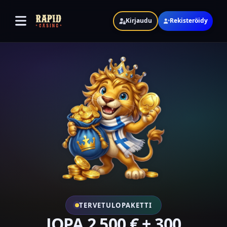
Kirjaudu
Rekisteröidy
Valikko
Pelit
Kirjaudu
Rekisteröinti
Sovellus
Kotiutus
Bonukset
TERVETULOPAKETTI
JOPA 2 500 € + 300