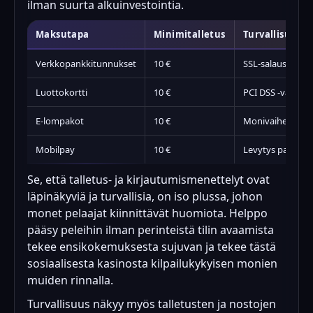
ilman suurta alkuinvestointia.
Maksutapa
Minimitalletus
Turvallisuus
Verkkopankkitunnukset
10 €
SSL-salaus
Luottokortti
10 €
PCI DSS -vaatim
E-lompakot
10 €
Monivaiheinen a
Mobilpay
10 €
Levytys paikall
Se, että talletus- ja kirjautumismenettelyt ovat
läpinäkyviä ja turvallisia, on iso plussa, johon
monet pelaajat kiinnittävät huomiota. Helppo
pääsy peleihin ilman perinteistä tilin avaamista
tekee ensikokemuksesta sujuvan ja tekee tästä
sosiaalisesta kasinosta kilpailukykyisen monien
muiden rinnalla.
Turvallisuus näkyy myös talletusten ja nostojen