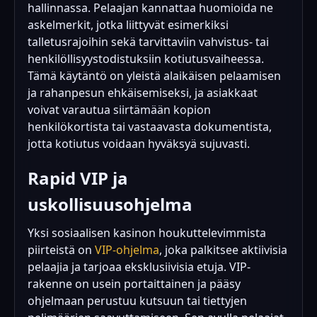
hallinnassa. Pelaajan kannattaa huomioida ne
askelmerkit, jotka liittyvät esimerkiksi
talletusrajoihin sekä tarvittaviin vahvistus- tai
henkilöllisyystodistuksiin kotiutusvaiheessa.
Tämä käytäntö on yleistä alaikäisen pelaamisen
ja rahanpesun ehkäisemiseksi, ja asiakkaat
voivat varautua siirtämään kopion
henkilökortista tai vastaavasta dokumentista,
jotta kotiutus voidaan hyväksyä sujuvasti.
Rapid VIP ja
uskollisuusohjelma
Yksi sosiaalisen kasinon houkuttelevimmista
piirteistä on
VIP-ohjelma
, joka palkitsee aktiivisia
pelaajia ja tarjoaa eksklusiivisia etuja. VIP-
rakenne on usein portaittainen ja pääsy
ohjelmaan perustuu kutsuun tai tiettyjen