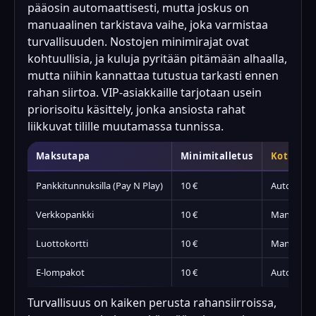
pääosin automaattisesti, mutta joskus on
manuaalinen tarkistava vaihe, joka varmistaa
turvallisuuden. Nostojen minimirajat ovat
kohtuullisia, ja kuluja pyritään pitämään alhaalla,
mutta niihin kannattaa tutustua tarkasti ennen
rahan siirtoa. VIP-asiakkaille tarjotaan usein
priorisoitu käsittely, jonka ansiosta rahat
liikkuvat tilille muutamassa tunnissa.
Maksutapa
Minimitalletus
Kotiutus
Pankkitunnuksilla (Pay N Play)
10 €
Automaatti
Verkkopankki
10 €
Manuaaline
Luottokortti
10 €
Manuaaline
E-lompakot
10 €
Automaatti
Turvallisuus on kaiken perusta rahansiirroissa,