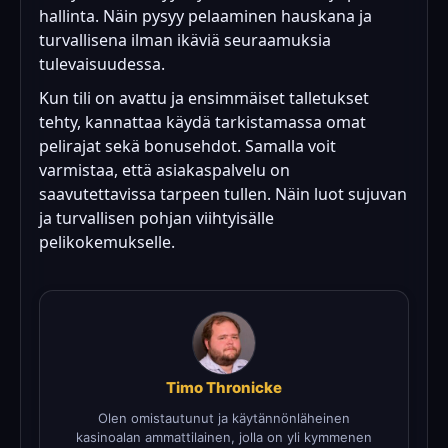
hallinta. Näin pysyy pelaaminen hauskana ja
turvallisena ilman ikäviä seuraamuksia
tulevaisuudessa.
Kun tili on avattu ja ensimmäiset talletukset
tehty, kannattaa käydä tarkistamassa omat
pelirajat sekä bonusehdot. Samalla voit
varmistaa, että asiakaspalvelu on
saavutettavissa tarpeen tullen. Näin luot sujuvan
ja turvallisen pohjan viihtyisälle
pelikokemukselle.
Timo Thronicke
Olen omistautunut ja käytännönläheinen
kasinoalan ammattilainen, jolla on yli kymmenen