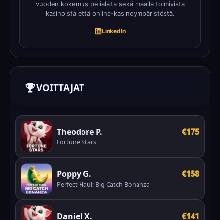
vuoden kokemus pelialalta sekä maalla toimivista
kasinoista että online-kasinoympäristöstä.
LinkedIn
VOITTAJAT
Theodore P.
€175
Fortune Stars
Poppy G.
€158
Perfect Haul: Big Catch Bonanza
Daniel X.
€141