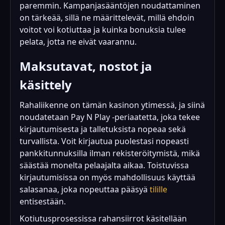
paremmin. Kampanjasääntöjen noudattaminen
on tärkeää, sillä ne määrittelevät, millä ehdoin
voitot voi kotiuttaa ja kuinka bonuksia tulee
pelata, jotta ne eivät vaarannu.
Maksutavat, nostot ja
käsittely
Rahaliikenne on tämän kasinon ytimessä, ja siinä
noudatetaan Pay N Play -periaatetta, joka tekee
kirjautumisesta ja talletuksista nopeaa sekä
turvallista. Voit kirjautua puolestasi nopeasti
pankkitunnuksilla ilman rekisteröitymistä, mikä
säästää monelta pelaajalta aikaa. Toistuvissa
kirjautumisissa on myös mahdollisuus käyttää
salasanaa, joka nopeuttaa pääsyä
tilille
entisestään.
Kotiutusprosessissa rahansiirrot käsitellään