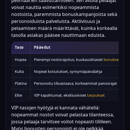
pelimäärien saavuttamiseen. Sen avulla pelaajat
voivat nauttia esimerkiksi nopeammista
nostoista, paremmista bonuskampanjoista sekä
personoiduista palveluista. Aktiivisuus ja
pelaamisen määrä määrittävät, kuinka korkealla
tasolla asiakas pääsee nauttimaan eduista.
Taso
Pääedut
P
Hopea
Pienempi nostorajoitus, kuukausittaiset
bonukset
M
Kulta
Nopeat kotiutukset, syntymäpäivälahja
M
Platina
Personoitu tilivastaava, korkeammat panosrajat
K
Elite
VIP-tapahtumat, eksklusiiviset
tarjoukset
K
VIP-tasojen hyötyjä ei kannata vähätellä:
nopeammat nostot voivat pelastaa tilanteessa,
jossa pelaaja tarvitsee voitot nopeasti tililleen.
Myös bonusten personointi ei ole pelkkää